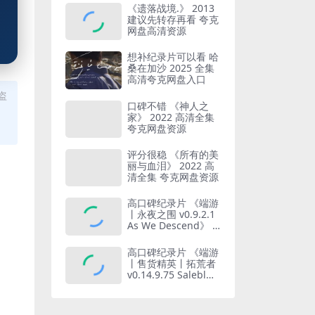
《遗落战境.》 2013
建议先转存再看 夸克
网盘高清资源
想补纪录片可以看 哈
桑在加沙 2025 全集
高清夸克网盘入口
盗
口碑不错 《神人之
家》 2022 高清全集
夸克网盘资源
评分很稳 《所有的美
丽与血泪》 2022 高
清全集 夸克网盘资源
高口碑纪录片 《端游
丨永夜之围 v0.9.2.1
As We Descend》 2
026 高清全集 夸克网
盘资源
高口碑纪录片 《端游
丨售货精英丨拓荒者
v0.14.9.75 Salebl
a》 2026 高清全集
夸克网盘资源