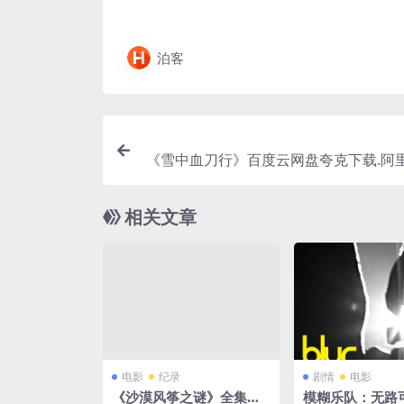
泊客
《雪中血刀行》百度云网盘夸克下载.阿里
字
相关文章
电影
纪录
剧情
电影
《沙漠风筝之谜》全集免
模糊乐队：无路可