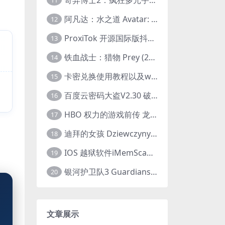
11
阿凡达：水之道 Avatar: The Way of Water (2022) 1080p 2k 4k 中文字幕
12
ProxiTok 开源国际版抖音TikTok网页版 国内网络直连
13
铁血战士：猎物 Prey (2022) 中英字幕 1080P
14
卡密兑换使用教程以及windows使用教程
15
百度云密码大盗V2.30 破解分享链接提取码
16
HBO 权力的游戏前传 龙之家族 House of the Dragon (2022) 中字 1080P 更新4集
17
迪拜的女孩 Dziewczyny z Dubaju (2021) 1080P 中字
18
IOS 越狱软件iMemScan version1.2.6 游戏内存修改器
19
银河护卫队3 Guardians of the Galaxy Vol. 3 (2023)4K高清资源1080p只分享精品
20
文章展示