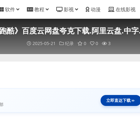
软件
教程
影视
动漫
在线影视
跑酷》百度云网盘夸克下载.阿里云盘.中字.(2
2025-05-21
纪录
0
0
3
立即直达下载
部