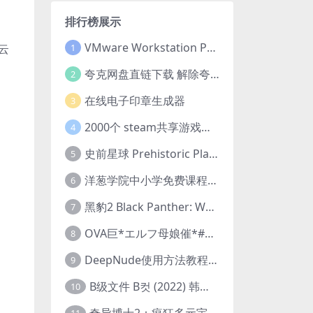
排行榜展示
VMware Workstation Pro 16 永久激活密钥(序列号)
云
1
夸克网盘直链下载 解除夸克网盘下载限制 油猴脚本
2
在线电子印章生成器
3
2000个 steam共享游戏账号 离线steam账号分享
4
史前星球 Prehistoric Planet (2022) 中字 1080p 高清 阿里云盘 2022.5.27已更新全集
5
洋葱学院中小学免费课程集合 云盘下载
6
黑豹2 Black Panther: Wakanda Forever (2022) 高清版
7
OVA巨*エルフ母娘催*#1エルフの国を蹂*する男。汚された女王と姫
8
DeepNude使用方法教程FAQ
9
B级文件 B컷 (2022) 韩国大尺度剧情电影 1080P 中字
10
奇异博士2：疯狂多元宇宙 Doctor Strange in the Multiverse of Madness (2022) 高清版1080p