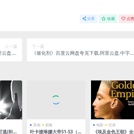
分享
收藏
点赞
上一篇
下一篇
云盘.中
《催化剂》百度云网盘夸克下载.阿里云盘.中字.
.(2025)
(2025)
其他
剧集
电影
纪录
逃(Blu
叶卡捷琳娜大帝S1-S3（三
《埃及金色王朝》全