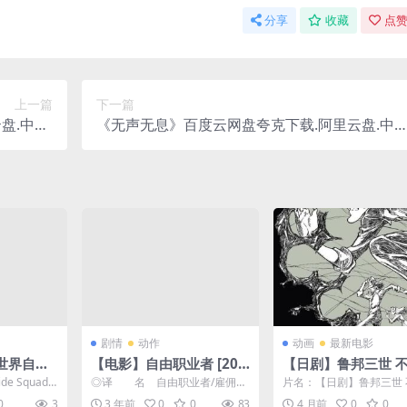
分享
收藏
点赞
上一篇
下一篇
.中字.
《无声无息》百度云网盘夸克下载.阿里云盘.中
(2025)
字.(2024)
剧情
动作
动画
最新电影
异世界自杀
【电影】自由职业者 [202
【日剧】鲁邦三世 
1080P最新
3]【4K高码】美国/喜剧/
的血族 / 1080P中
 Squad I
◎译 名 自由职业者/雇佣兵
片名：【日剧】鲁邦三世
/动作/动
动作/爱丽森·布里/爱丽丝·
网盘保存（2025） 
.
◎片 名 Freelance ◎年
的血族 / 1080P中文字幕
0
3
3 年前
0
0
83
4 月前
0
0