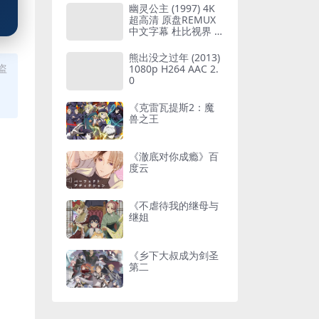
幽灵公主 (1997) 4K
超高清 原盘REMUX
中文字幕 杜比视界 H
DR10 DoVi H265 LP
CM 2.0
熊出没之过年 (2013)
盗
1080p H264 AAC 2.
0
《克雷瓦提斯2：魔
兽之王
《澈底对你成瘾》百
度云
《不虐待我的继母与
继姐
《乡下大叔成为剑圣
第二