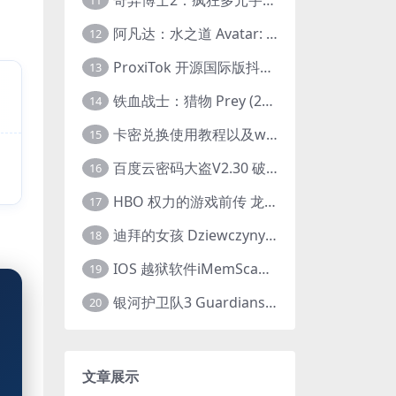
11
阿凡达：水之道 Avatar: The Way of Water (2022) 1080p 2k 4k 中文字幕
12
ProxiTok 开源国际版抖音TikTok网页版 国内网络直连
13
铁血战士：猎物 Prey (2022) 中英字幕 1080P
14
卡密兑换使用教程以及windows使用教程
15
百度云密码大盗V2.30 破解分享链接提取码
16
HBO 权力的游戏前传 龙之家族 House of the Dragon (2022) 中字 1080P 更新4集
17
迪拜的女孩 Dziewczyny z Dubaju (2021) 1080P 中字
18
IOS 越狱软件iMemScan version1.2.6 游戏内存修改器
19
银河护卫队3 Guardians of the Galaxy Vol. 3 (2023)4K高清资源1080p只分享精品
20
文章展示