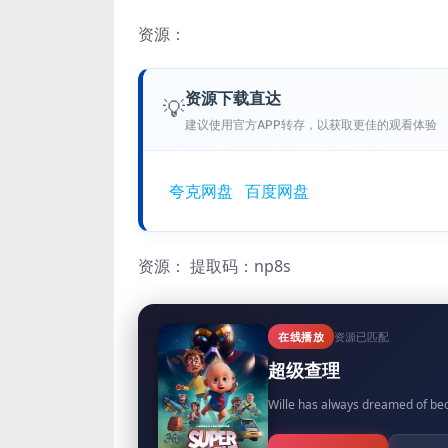
资源：
资源下载直达
💡
建议使用官方APP转存，以获取更佳的观看体验
夸克网盘
百度网盘
资源：
提取码：np8s
在线播放
资源已匹配
超级查理
Wille has always dreamed of bec