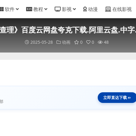
软件
教程
影视
动漫
在线影视
查理》百度云网盘夸克下载.阿里云盘.中字.(2
2025-05-28
动画
0
0
48
立即直达下载
部