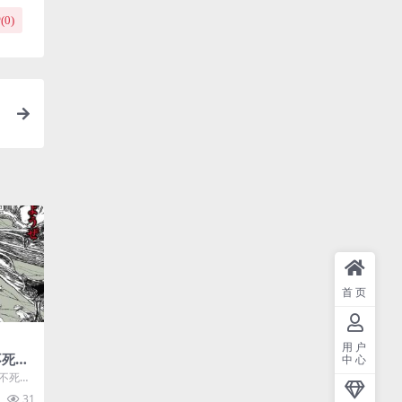
(
0
)
首页
用户
不死身
中心
文字幕
 不死身
剧情
 网盘保
31