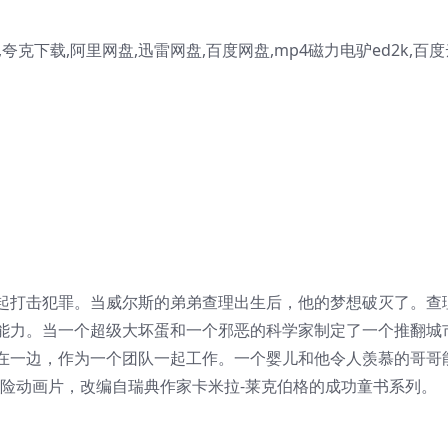
克下载,阿里网盘,迅雷网盘,百度网盘,mp4磁力电驴ed2k,百度
起打击犯罪。当威尔斯的弟弟查理出生后，他的梦想破灭了。查
能力。当一个超级大坏蛋和一个邪恶的科学家制定了一个推翻城
在一边，作为一个团队一起工作。一个婴儿和他令人羡慕的哥哥
冒险动画片，改编自瑞典作家卡米拉-莱克伯格的成功童书系列。