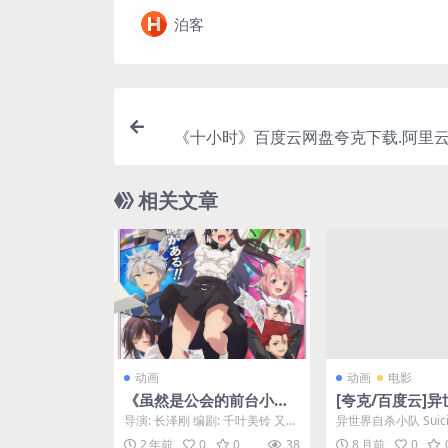
泊客
《十小时》百度云网盘夸克下载.阿里云盘
相关文章
动画
动画
电影
《虽然是公会的前台小
[夸克/百度云]
姐，因为讨厌加班，所以
小队 – 2024 – 
导演: 长泽刚 编剧: 千叶美铃 又
异世界自杀小队 Suicide
打算自己讨伐boss》百度
同步上线 – 喜剧
名: 虽然是公会的柜台小姐，但因
SEKAI (2024) 导演: ..
2 年前
0
0
38
8 月前
0