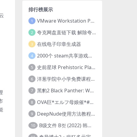
排行榜展示
云
VMware Workstation Pro 16 永久激活密钥(序列号)
1
夸克网盘直链下载 解除夸克网盘下载限制 油猴脚本
2
在线电子印章生成器
3
2000个 steam共享游戏账号 离线steam账号分享
4
史前星球 Prehistoric Planet (2022) 中字 1080p 高清 阿里云盘 2022.5.27已更新全集
5
洋葱学院中小学免费课程集合 云盘下载
6
黑豹2 Black Panther: Wakanda Forever (2022) 高清版
7
理
市
OVA巨*エルフ母娘催*#1エルフの国を蹂*する男。汚された女王と姫
8
能
DeepNude使用方法教程FAQ
9
B级文件 B컷 (2022) 韩国大尺度剧情电影 1080P 中字
10
奇异博士2：疯狂多元宇宙 Doctor Strange in the Multiverse of Madness (2022) 高清版1080p