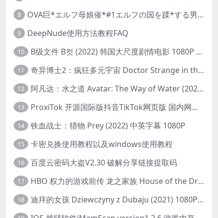
OVA巨*エルフ母娘催*#1エルフの国を蹂*する男。汚された女王と姫
8
DeepNude使用方法教程FAQ
9
B级文件 B컷 (2022) 韩国大尺度剧情电影 1080P 中字
10
奇异博士2：疯狂多元宇宙 Doctor Strange in the Multiverse of Madness (2022) 高清版1080p
11
阿凡达：水之道 Avatar: The Way of Water (2022) 1080p 2k 4k 中文字幕
12
ProxiTok 开源国际版抖音TikTok网页版 国内网络直连
13
铁血战士：猎物 Prey (2022) 中英字幕 1080P
14
卡密兑换使用教程以及windows使用教程
15
百度云密码大盗V2.30 破解分享链接提取码
16
HBO 权力的游戏前传 龙之家族 House of the Dragon (2022) 中字 1080P 更新4集
17
迪拜的女孩 Dziewczyny z Dubaju (2021) 1080P 中字
18
IOS 越狱软件iMemScan version1.2.6 游戏内存修改器