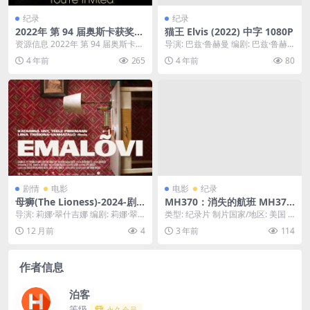
纪录
纪录
2022年 第 94 届奥斯卡获奖影
猫王 Elvis (2022) 中字 1080P
片合集网盘下载 4k 1080p
资源信息 2022年 第 94 届奥斯卡获
导演: 巴兹·鲁赫曼 编剧: 巴兹·鲁赫
奖影片合集 4k 1080p 资源目录...
曼 / 山姆·布罗梅尔 / 克雷格·皮尔...
4 年前
265
4 年前
80
剧情
电影
电影
纪录
母狮(The Lioness)-2024-剧
MH370：消失的航班 MH370:
情/传记-免费下载 🦁一部女性
The Flight That Disappeare
导演: 莉娜·翠什吉娜 编剧: 莉娜·翠
类型: 纪录片 制片国家/地区: 美国 /
传记电影，讲述了一位在男性
d (2023) 1080中字
什吉娜 资源下载：母狮下载阿里云
英国 语言: 英语 首播: 2023...
12 月前
4
3 年前
114
主导的商业世界里，凭借如“母
盘,百度...
狮”般的勇气与智慧，最终建立
起自己商业帝国的女强人故事
作者信息
🦁｜
泊客
等级
永久会员