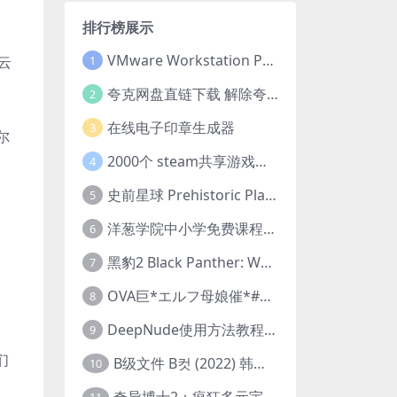
排行榜展示
VMware Workstation Pro 16 永久激活密钥(序列号)
云
1
夸克网盘直链下载 解除夸克网盘下载限制 油猴脚本
2
在线电子印章生成器
3
菲尔
2000个 steam共享游戏账号 离线steam账号分享
4
史前星球 Prehistoric Planet (2022) 中字 1080p 高清 阿里云盘 2022.5.27已更新全集
5
洋葱学院中小学免费课程集合 云盘下载
6
黑豹2 Black Panther: Wakanda Forever (2022) 高清版
7
OVA巨*エルフ母娘催*#1エルフの国を蹂*する男。汚された女王と姫
8
DeepNude使用方法教程FAQ
9
们
B级文件 B컷 (2022) 韩国大尺度剧情电影 1080P 中字
10
奇异博士2：疯狂多元宇宙 Doctor Strange in the Multiverse of Madness (2022) 高清版1080p