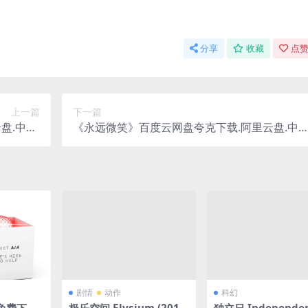
分享
收藏
点赞
上一篇
下一篇
.中字.
《永远微笑》百度云网盘夸克下载.阿里云盘.中
(2002)
字.(2025)
剧情
动作
科幻