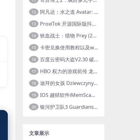
11
阿凡达：水之道 Avatar: The Way of Water (2022) 1080p 2k 4k 中文字幕
12
ProxiTok 开源国际版抖音TikTok网页版 国内网络直连
13
铁血战士：猎物 Prey (2022) 中英字幕 1080P
14
卡密兑换使用教程以及windows使用教程
15
百度云密码大盗V2.30 破解分享链接提取码
16
HBO 权力的游戏前传 龙之家族 House of the Dragon (2022) 中字 1080P 更新4集
17
迪拜的女孩 Dziewczyny z Dubaju (2021) 1080P 中字
18
IOS 越狱软件iMemScan version1.2.6 游戏内存修改器
19
银河护卫队3 Guardians of the Galaxy Vol. 3 (2023)4K高清资源1080p只分享精品
20
文章展示