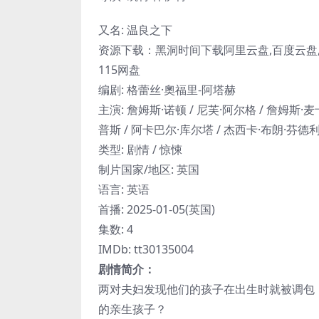
又名: 温良之下
资源下载：黑洞时间下载阿里云盘,百度云盘,夸
115网盘
编剧: 格蕾丝·奧福里-阿塔赫
主演: 詹姆斯·诺顿 / 尼芙·阿尔格 / 詹姆斯·麦卡德尔 
普斯 / 阿卡巴尔·库尔塔 / 杰西卡·布朗·芬德
类型: 剧情 / 惊悚
制片国家/地区: 英国
语言: 英语
首播: 2025-01-05(英国)
集数: 4
IMDb: tt30135004
剧情简介：
两对夫妇发现他们的孩子在出生时就被调包
的亲生孩子？