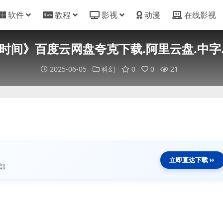
软件
教程
影视
动漫
在线影视
时间》百度云网盘夸克下载.阿里云盘.中字.(2
2025-06-05
科幻
0
0
21
立即直达下载
部