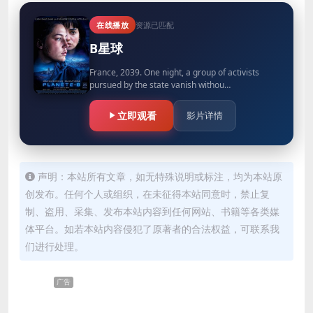
在线播放
资源已匹配
B星球
France, 2039. One night, a group of activists
pursued by the state vanish withou…
立即观看
影片详情
声明：本站所有文章，如无特殊说明或标注，均为本站原
创发布。任何个人或组织，在未征得本站同意时，禁止复
制、盗用、采集、发布本站内容到任何网站、书籍等各类媒
体平台。如若本站内容侵犯了原著者的合法权益，可联系我
们进行处理。
广告