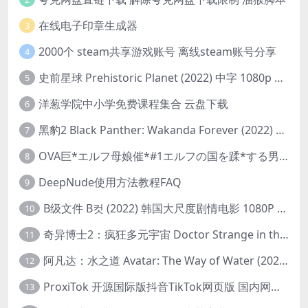
在线电子印章生成器
3
2000个 steam共享游戏账号 离线steam账号分享
4
史前星球 Prehistoric Planet (2022) 中字 1080p 高清 阿里云盘 2022.5.27已更新全集
5
洋葱学院中小学免费课程集合 云盘下载
6
黑豹2 Black Panther: Wakanda Forever (2022) 高清版
7
OVA巨*エルフ母娘催*#1エルフの国を蹂*する男。汚された女王と姫
8
DeepNude使用方法教程FAQ
9
B级文件 B컷 (2022) 韩国大尺度剧情电影 1080P 中字
10
奇异博士2：疯狂多元宇宙 Doctor Strange in the Multiverse of Madness (2022) 高清版1080p
11
阿凡达：水之道 Avatar: The Way of Water (2022) 1080p 2k 4k 中文字幕
12
ProxiTok 开源国际版抖音TikTok网页版 国内网络直连
13