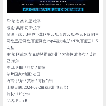
导演: 奥德·莉亚·拉平
编剧: 奥德·莉亚·拉平
资源下载：B星球下载阿里云盘,百度云盘,夸克下载,阿里
网盘,迅雷网盘,百度网盘,mp4磁力电驴ed2k,百度云115
网盘
主演: 阿黛尔·艾克萨勒霍布洛斯 / 索海拉·雅各布 / 英迪
亚·海尔
类型: 剧情 / 科幻 / 惊悚
制片国家/地区: 法国
语言: 法语 / 英语 / 阿拉伯语
上映日期: 2024-08-28(威尼斯电影节)
片长: 119分钟
又名: Plan B