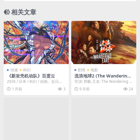
相关文章
动漫
科幻
剧情
电影
《新攻壳机动队》百度云
流浪地球2 (The Wandering
Earth 2) – 2023 – 科幻/冒险/
2026 / 日本 / 科幻 / 动画。近日
导演: 郭帆 又名: The Wandering E
灾难 – 4K高清中字 – 夸克网
《攻壳机动队》官方宣布，根据士
arth Ⅱ / The W...
1 月前
3
9 月前
24
盘/百度网盘/迅雷网盘免费下
郎正宗...
载