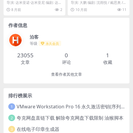
71 – 1080P冷门高分神作 – 犯
ay in Chang’an: The Movi
导演: 达米亚诺·达米亚尼 编剧: 达米
导演: 大鹏 编剧: 沈雨悦 / 戴思奥 /
罪/惊悚 -[IT]
e）-2025-古装/历史-免费下载
亚诺·达米亚尼 / 萨尔瓦托雷·劳拉尼
大鹏 资源下载：长安的荔枝下载阿
8 月前
2
10 月前
11
🇨🇳马伯庸“长安宇宙”电影版！
...
里...
一个唐朝小吏，必须在贵妃生
辰前，用“人肉快递”的方式，
作者信息
将新鲜荔枝从岭南送到千里之
外的长安，这是一场与时间赛
跑的“不可能”的任务🇨🇳｜ CN
泊客
等级
永久会员
23055
0
1
文章
评论
收藏
查看作者其他文章
排行榜展示
VMware Workstation Pro 16 永久激活密钥(序列号)
1
夸克网盘直链下载 解除夸克网盘下载限制 油猴脚本
2
在线电子印章生成器
3