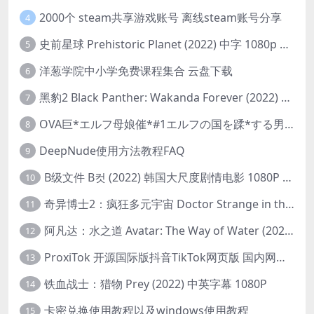
2000个 steam共享游戏账号 离线steam账号分享
4
史前星球 Prehistoric Planet (2022) 中字 1080p 高清 阿里云盘 2022.5.27已更新全集
5
洋葱学院中小学免费课程集合 云盘下载
6
黑豹2 Black Panther: Wakanda Forever (2022) 高清版
7
OVA巨*エルフ母娘催*#1エルフの国を蹂*する男。汚された女王と姫
8
DeepNude使用方法教程FAQ
9
B级文件 B컷 (2022) 韩国大尺度剧情电影 1080P 中字
10
奇异博士2：疯狂多元宇宙 Doctor Strange in the Multiverse of Madness (2022) 高清版1080p
11
阿凡达：水之道 Avatar: The Way of Water (2022) 1080p 2k 4k 中文字幕
12
ProxiTok 开源国际版抖音TikTok网页版 国内网络直连
13
铁血战士：猎物 Prey (2022) 中英字幕 1080P
14
卡密兑换使用教程以及windows使用教程
15