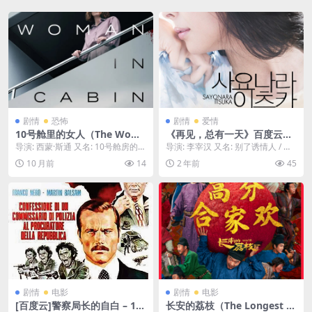
剧情
恐怖
剧情
爱情
10号舱里的女人（The Woma
《再见，总有一天》百度云网
n in Cabin 10）-2025-悬疑/
盘下载.阿里云盘.日语中字.(20
导演: 西蒙·斯通 又名: 10号舱房的女
导演: 李宰汉 又名: 别了诱情人 / 总
惊悚-免费下载 🚢根据同名畅
10)
人(台) / 10号舱的女人 资源下载...
有一天说再见 / Sayonara I...
10 月前
14
2 年前
45
销小说改编，一个女记者在一
艘豪华邮轮上，亲眼目睹了一
个女人被抛入海中，但船上的
所有人都声称“10号舱”根本没
有住人，她究竟是看到了真
相，还是陷入了幻觉？🚢｜ U
S
剧情
电影
剧情
电影
[百度云]警察局长的自白 – 19
长安的荔枝（The Longest D