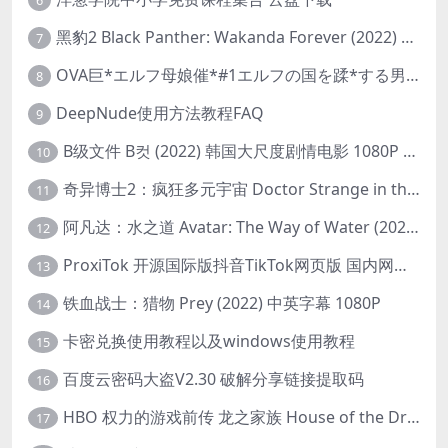
黑豹2 Black Panther: Wakanda Forever (2022) 高清版
7
OVA巨*エルフ母娘催*#1エルフの国を蹂*する男。汚された女王と姫
8
DeepNude使用方法教程FAQ
9
B级文件 B컷 (2022) 韩国大尺度剧情电影 1080P 中字
10
奇异博士2：疯狂多元宇宙 Doctor Strange in the Multiverse of Madness (2022) 高清版1080p
11
阿凡达：水之道 Avatar: The Way of Water (2022) 1080p 2k 4k 中文字幕
12
ProxiTok 开源国际版抖音TikTok网页版 国内网络直连
13
铁血战士：猎物 Prey (2022) 中英字幕 1080P
14
卡密兑换使用教程以及windows使用教程
15
百度云密码大盗V2.30 破解分享链接提取码
16
HBO 权力的游戏前传 龙之家族 House of the Dragon (2022) 中字 1080P 更新4集
17