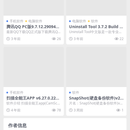
手机软件
电脑软件
电脑软件
软件
腾讯QQ PC版9.7.12.29094去
Uninstall Tool 3.7.2 Build 5
广告绿色精简版
702_中文破解版
最新QQ下载QQ正式版下载腾讯QQ
Uninstall Tool中文版是一款专业的
2023最新版下载,腾讯QQ绿色版下
软件卸载工具.UninstallT...
3 年前
26
3 年前
22
载,最新Q...
手机软件
软件
扫描全能王APP v6.27.0.2210
SnapShot(硬盘备份软件)v2.
170000 破解版
8.8 汉化版
软件介绍 扫描全能王app(CamSca
片名：SnapShot(硬盘备份软件)v2.
nner)是全球智能扫描引领者.扫描
8.8 汉化版 分类：软件 详情介绍...
4 年前
78
3 周前
1
全能...
作者信息