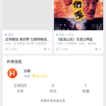
电影
电影
综艺
足球教练 第四季 乜都得教练 /
《猛鬼山坟》百度云网盘
泰德拉索：错棚教练趣事多
片名：足球教练 第四季 乜都得教练
1989 / 中国香港 / 恐怖。威叔是擅
/ 泰德拉索：错棚教练趣事多 分
长治鬼的术士，道行十分高深，在
2 天前
0
2 月前
2
类：电影 详...
业内享有...
作者信息
泊客
等级
永久会员
23055
0
1
文章
评论
收藏
查看作者其他文章