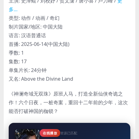
主演
:
史泽鲲 / 刘校妤 / 贺文潇 / 唐小喜 / 卢力峰 /
更
多…
类型:
动作 / 动画 / 奇幻
制片国家/地区:
中国大陆
语言:
汉语普通话
首播:
2025-06-14(中国大陆)
季数:
1
集数:
17
单集片长:
24分钟
又名:
Above the Divine Land
《神澜奇域无双珠》原班人马，打造全新仙侠奇诡之
作！六个日夜，一桩奇案，重回十二年前的少年，这次
能否打破神国的枷锁？
在线播放
资源已匹配