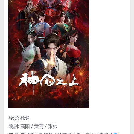
导演
:
徐铮
编剧
:
高阳 / 黄莺 / 张帅