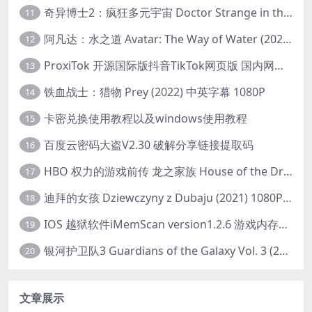
奇异博士2：疯狂多元宇宙 Doctor Strange in the Multiverse of Madness (2022) 高清版1080p
11
阿凡达：水之道 Avatar: The Way of Water (2022) 1080p 2k 4k 中文字幕
12
ProxiTok 开源国际版抖音TikTok网页版 国内网络直连
13
铁血战士：猎物 Prey (2022) 中英字幕 1080P
14
卡密兑换使用教程以及windows使用教程
15
百度云密码大盗V2.30 破解分享链接提取码
16
HBO 权力的游戏前传 龙之家族 House of the Dragon (2022) 中字 1080P 更新4集
17
迪拜的女孩 Dziewczyny z Dubaju (2021) 1080P 中字
18
IOS 越狱软件iMemScan version1.2.6 游戏内存修改器
19
银河护卫队3 Guardians of the Galaxy Vol. 3 (2023)4K高清资源1080p只分享精品
20
文章展示