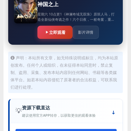
神国之上
星期六 10点更1《神澜奇域无双珠》原班人马，打
造全新仙侠奇诡之作！六个日夜，一桩奇案，重回
十二年前的少年，这次能否打破神国的枷锁？
立即观看
影片详情
声明：本站所有文章，如无特殊说明或标注，均为本站原
创发布。任何个人或组织，在未征得本站同意时，禁止复
制、盗用、采集、发布本站内容到任何网站、书籍等各类媒
体平台。如若本站内容侵犯了原著者的合法权益，可联系我
们进行处理。
资源下载直达
💡
建议使用官方APP转存，以获取更佳的观看体验