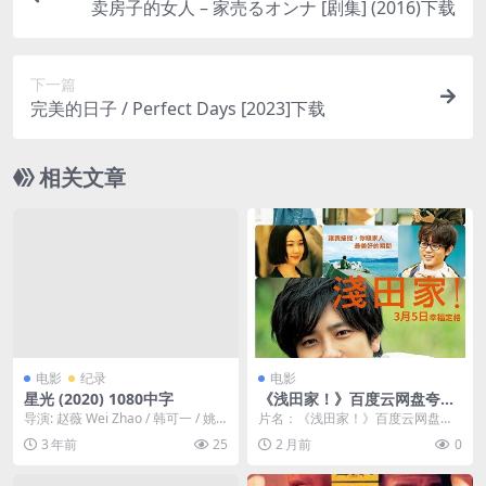
卖房子的女人 – 家売るオンナ [剧集] (2016)下载
下一篇
完美的日子 / Perfect Days [2023]下载
相关文章
电影
纪录
电影
星光 (2020) 1080中字
《浅田家！》百度云网盘夸克
下载.阿里云盘.中字.(2020)
导演: 赵薇 Wei Zhao / 韩可一 / 姚
片名：《浅田家！》百度云网盘夸
庆涛 / 宋林国 / 刘易樵 ...
克下载.阿里云盘.中字.(2020) 分
3 年前
25
2 月前
0
类：电影 ...