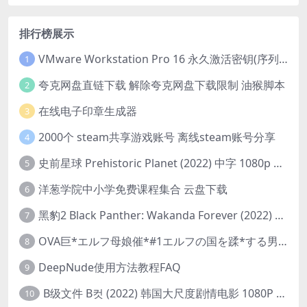
排行榜展示
VMware Workstation Pro 16 永久激活密钥(序列号)
1
夸克网盘直链下载 解除夸克网盘下载限制 油猴脚本
2
在线电子印章生成器
3
2000个 steam共享游戏账号 离线steam账号分享
4
史前星球 Prehistoric Planet (2022) 中字 1080p 高清 阿里云盘 2022.5.27已更新全集
5
洋葱学院中小学免费课程集合 云盘下载
6
黑豹2 Black Panther: Wakanda Forever (2022) 高清版
7
OVA巨*エルフ母娘催*#1エルフの国を蹂*する男。汚された女王と姫
8
DeepNude使用方法教程FAQ
9
B级文件 B컷 (2022) 韩国大尺度剧情电影 1080P 中字
10