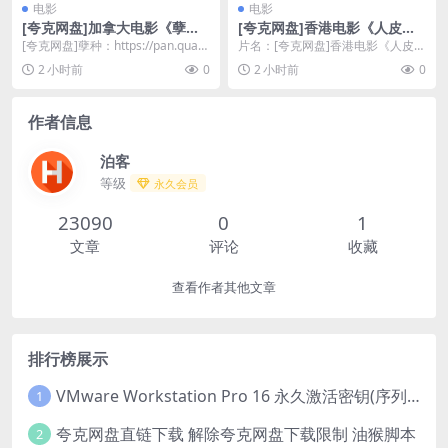
电影
电影
[夸克网盘]加拿大电影《孽
[夸克网盘]香港电影《人皮灯
种》（2025）恐怖
笼》（1993）剧情 / 惊悚 豆
[夸克网盘]孽种：https://pan.quar
片名：[夸克网盘]香港电影《人皮灯
瓣6.8
k.cn/s/72319a2d...
笼》（1993）剧情 / 惊悚 豆瓣6.8
2 小时前
0
2 小时前
0
分...
作者信息
泊客
等级
永久会员
23090
0
1
文章
评论
收藏
查看作者其他文章
排行榜展示
VMware Workstation Pro 16 永久激活密钥(序列号)
1
夸克网盘直链下载 解除夸克网盘下载限制 油猴脚本
2