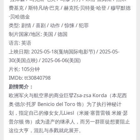
费基克 / 斯特凡纳·巴克 / 赫克托·贝特曼·哈登 / 穆罕默德
·贝哈德金
类型: 剧情 / 喜剧 / 动作 / 惊悚 / 犯罪
制片国家/地区: 美国 / 德国
语言: 英语
上映日期: 2025-05-18(戛纳国际电影节) / 2025-05-
30(美国点映) / 2025-06-06(美国)
片长: 105分钟
IMDb: tt30840798
剧情简介：
欧洲军火与航空界的商业巨擘Zsa-zsa Korda（本尼西
奥·德尔·托罗 Benicio del Toro 饰）为了执行神秘计
划，指定自己的修女女儿Liesl（米娅·塞普雷顿 米娅·瑟
普尔顿 饰）成为遗产的继承人，而另一群匪徒想要阻止
这位大亨，混乱与杀戮就此展开。