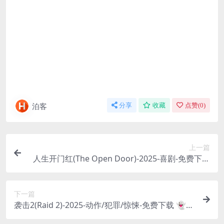
泊客
分享
收藏
点赞(
0
)
上一篇
人生开门红(The Open Door)-2025-喜剧-免费下载
👻叫兽易小星继《沐浴之王》后再度爆笑来袭，看
小人物如何“开门红”逆袭人生👻｜
下一篇
袭击2(Raid 2)-2025-动作/犯罪/惊悚-免费下载 👻肾
上腺素飙升！印度硬核动作片续作，体验拳拳到肉