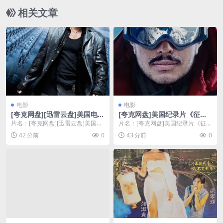
的突击搜查行动👻｜
相关文章
电影
电影
[夸克网盘][迅雷云盘]美国电影
[夸克网盘]美国纪录片《征服1
《我，机器人》（2004）动
4座高峰：凡事皆可能》（202
片名：[夸克网盘][迅雷云盘]美国电
片名：[夸克网盘]美国纪录片《征服
作 / 科幻 / 悬疑 / 惊悚 豆瓣8.
1）豆瓣8.6
影《我，机器人》（2004）动
14座高峰：凡事皆可能》（2021）
42 分前
0
43 分前
0
3
作 / 科幻 ...
豆瓣8.6...