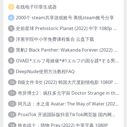
在线电子印章生成器
3
2000个 steam共享游戏账号 离线steam账号分享
4
史前星球 Prehistoric Planet (2022) 中字 1080p 高清 阿里云盘 2022.5.27已更新全集
5
洋葱学院中小学免费课程集合 云盘下载
6
黑豹2 Black Panther: Wakanda Forever (2022) 高清版
7
OVA巨*エルフ母娘催*#1エルフの国を蹂*する男。汚された女王と姫
8
DeepNude使用方法教程FAQ
9
B级文件 B컷 (2022) 韩国大尺度剧情电影 1080P 中字
10
奇异博士2：疯狂多元宇宙 Doctor Strange in the Multiverse of Madness (2022) 高清版1080p
11
阿凡达：水之道 Avatar: The Way of Water (2022) 1080p 2k 4k 中文字幕
12
ProxiTok 开源国际版抖音TikTok网页版 国内网络直连
13
铁血战士：猎物 Prey (2022) 中英字幕 1080P
14