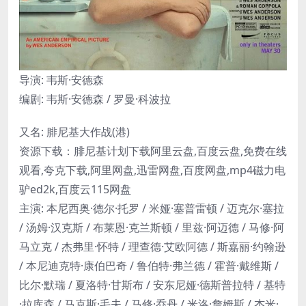
导演: 韦斯·安德森
编剧: 韦斯·安德森 / 罗曼·科波拉
又名: 腓尼基大作战(港)
资源下载：腓尼基计划下载阿里云盘,百度云盘,免费在线
观看,夸克下载,阿里网盘,迅雷网盘,百度网盘,mp4磁力电
驴ed2k,百度云115网盘
主演: 本尼西奥·德尔·托罗 / 米娅·塞普雷顿 / 迈克尔·塞拉
/ 汤姆·汉克斯 / 布莱恩·克兰斯顿 / 里兹·阿迈德 / 马修·阿
马立克 / 杰弗里·怀特 / 理查德·艾欧阿德 / 斯嘉丽·约翰逊
/ 本尼迪克特·康伯巴奇 / 鲁伯特·弗兰德 / 霍普·戴维斯 /
比尔·默瑞 / 夏洛特·甘斯布 / 安东尼娅·德斯普拉特 / 基特
·拉库森 / 马克斯·毛夫 / 马修·乔丹 / 米洛·詹姆斯 / 杰米·