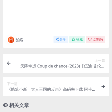
泊客
分享
收藏
点赞(
0
)
上一篇
天降幸运 Coup de chance (2023)【伍迪·艾伦】
【喜剧 / 爱情 / 惊悚】下载 1080p
下一篇
《蜡笔小新：大人王国的反击》高码率下载 附带动
画全系列
相关文章