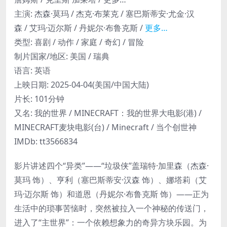
主演
:
杰森·莫玛 / 杰克·布莱克 / 塞巴斯蒂安·尤金·汉
森 / 艾玛·迈尔斯 / 丹妮尔·布鲁克斯 /
更多…
类型:
喜剧 / 动作 / 家庭 / 奇幻 / 冒险
制片国家/地区:
美国 / 瑞典
语言:
英语
上映日期:
2025-04-04(美国/中国大陆)
片长:
101分钟
又名:
我的世界 / MINECRAFT：我的世界大电影(港) /
MINECRAFT麦块电影(台) / Minecraft / 当个创世神
IMDb:
tt3566834
影片讲述四个“异类”——“垃圾侠”盖瑞特·加里森（杰森·
莫玛 饰）、亨利（塞巴斯蒂安·汉森 饰）、娜塔莉（艾
玛·迈尔斯 饰）和道恩（丹妮尔·布鲁克斯 饰）——正为
生活中的琐事苦恼时，突然被拉入一个神秘的传送门，
进入了“主世界”：一个依赖想象力的奇异方块乐园。为