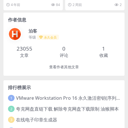
类型: 剧情 / 喜剧 制片国家...
分类：电影 详情介绍 《短暂的夏
4 年前
84
2 周前
2
天...
作者信息
泊客
等级
永久会员
23055
0
1
文章
评论
收藏
查看作者其他文章
排行榜展示
VMware Workstation Pro 16 永久激活密钥(序列号)
1
夸克网盘直链下载 解除夸克网盘下载限制 油猴脚本
2
在线电子印章生成器
3