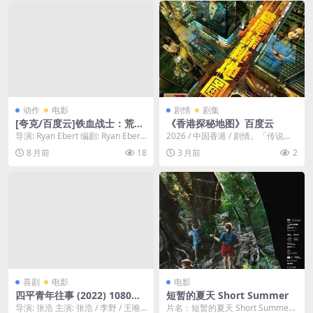
动作
电影
剧情
剧集
[夸克/百度云]铁血战士：荒
《香港探秘地图》百度云
原-2025-1080P科幻动作大片-
导演: Ryan Ebert 编剧: Ryan Ebert
2026 / 中国香港 / 剧情。「传说探
科幻/动作/惊悚-[US]
资源下载：铁血战士：...
秘，引爆恐惧。」玄学大师庄一臣
8 月前
18
3 月前
2
（黎耀祥...
喜剧
电影
电影
四平青年往事 (2022) 1080中
短暂的夏天 Short Summer‎
字
导演: 张浩 主演: 张浩 / 李野 / 王唯
片名：短暂的夏天 Short Summer‎