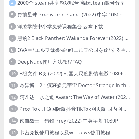
2000个 steam共享游戏账号 离线steam账号分享
4
史前星球 Prehistoric Planet (2022) 中字 1080p 高清 阿里云盘 2022.5.27已更新全集
5
洋葱学院中小学免费课程集合 云盘下载
6
黑豹2 Black Panther: Wakanda Forever (2022) 高清版
7
OVA巨*エルフ母娘催*#1エルフの国を蹂*する男。汚された女王と姫
8
DeepNude使用方法教程FAQ
9
B级文件 B컷 (2022) 韩国大尺度剧情电影 1080P 中字
10
奇异博士2：疯狂多元宇宙 Doctor Strange in the Multiverse of Madness (2022) 高清版1080p
11
阿凡达：水之道 Avatar: The Way of Water (2022) 1080p 2k 4k 中文字幕
12
ProxiTok 开源国际版抖音TikTok网页版 国内网络直连
13
铁血战士：猎物 Prey (2022) 中英字幕 1080P
14
卡密兑换使用教程以及windows使用教程
15