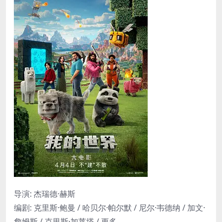
导演
:
杰瑞德·赫斯
编剧
:
克里斯·鲍曼 / 哈贝尔·帕尔默 / 尼尔·韦德纳 / 加文·
詹姆斯 / 克里斯·加莱塔 / 更多…