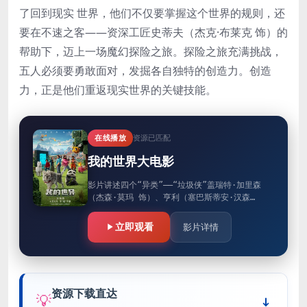
了回到现实 世界，他们不仅要掌握这个世界的规则，还
要在不速之客——资深工匠史蒂夫（杰克·布莱克 饰）的
帮助下，迈上一场魔幻探险之旅。探险之旅充满挑战，
五人必须要勇敢面对，发掘各自独特的创造力。创造
力，正是他们重返现实世界的关键技能。
在线播放
资源已匹配
我的世界大电影
影片讲述四个“异类”——“垃圾侠”盖瑞特·加里森
（杰森·莫玛 饰）、亨利（塞巴斯蒂安·汉森
饰）、娜塔莉（艾玛·迈尔斯 饰）和道恩（丹妮尔
·布鲁克斯 饰）——正…
立即观看
影片详情
资源下载直达
💡