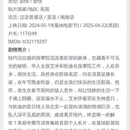
类型: 剧情 / 爱情
制片国家/地区: 美国
语言: 汉语普通话 / 英语 / 闽南语
上映日期: 2024-05-19(戛纳电影节) / 2025-04-22(美国)
片长: 117分钟
IMDb: tt32119297
剧情简介：
纽约法拉盛的按摩院流连着欲望的躯体，也藏着不可见
光的秘密。华人女孩艾米和狄迪在按摩院工作，人在异
乡，相扶生活。虽然身在阶级底层，但在清晨促膝长
谈，在年节围桌吃饭，仍是女孩们快乐的生活慰藉。然
而，发生在春节期间的骇人意外，却让恬静的生活一下
子拂上阴霾。浴室漏水不止，艾米怀着罪疚失神度日，
与狄迪的昔日情人张志安一起迎向汹涌的情感巨浪，也
坠入深不见底的黑洞。难道离开纽约，终是唯一的解
答？美籍华裔导演曾佩裕首部个人长片，在戛纳影展惊