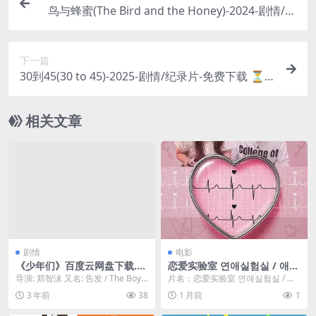
鸟与蜂蜜(The Bird and the Honey)-2024-剧情/爱
情-免费下载 🐦一部画风唯美的欧洲文艺片，讲述
了一段如鸟儿般自由、如蜂蜜般甜腻的短暂夏日恋
下一篇
曲🐦｜
30到45(30 to 45)-2025-剧情/纪录片-免费下载 ⏳
一部聚焦30至45岁人群的纪录片，探讨他们人生中
场的焦虑、转变与和解，或许你也能在其中看到自
相关文章
己⏳｜
剧情
电影
《少年们》百度云网盘下载.阿
恋爱实验室 연애실험실 / 애라
里云盘.韩语中字.(2022)
원 / The Love Lab
导演: 郑智泳 又名: 告发 / The Boys
片名：恋爱实验室 연애실험실 / 애
/ 全罗道少年杀人事件(台)...
라원 / The Love Lab 分类：电...
3 年前
38
1 月前
1