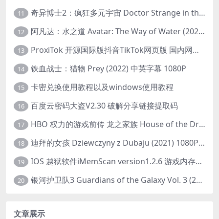
奇异博士2：疯狂多元宇宙 Doctor Strange in the Multiverse of Madness (2022) 高清版1080p
11
阿凡达：水之道 Avatar: The Way of Water (2022) 1080p 2k 4k 中文字幕
12
ProxiTok 开源国际版抖音TikTok网页版 国内网络直连
13
铁血战士：猎物 Prey (2022) 中英字幕 1080P
14
卡密兑换使用教程以及windows使用教程
15
百度云密码大盗V2.30 破解分享链接提取码
16
HBO 权力的游戏前传 龙之家族 House of the Dragon (2022) 中字 1080P 更新4集
17
迪拜的女孩 Dziewczyny z Dubaju (2021) 1080P 中字
18
IOS 越狱软件iMemScan version1.2.6 游戏内存修改器
19
银河护卫队3 Guardians of the Galaxy Vol. 3 (2023)4K高清资源1080p只分享精品
20
文章展示