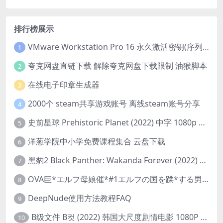
排行榜展示
VMware Workstation Pro 16 永久激活密钥(序列号)
1
夸克网盘直链下载 解除夸克网盘下载限制 油猴脚本
2
在线电子印章生成器
3
2000个 steam共享游戏账号 离线steam账号分享
4
史前星球 Prehistoric Planet (2022) 中字 1080p 高清 阿里云盘 2022.5.27已更新全集
5
洋葱学院中小学免费课程集合 云盘下载
6
黑豹2 Black Panther: Wakanda Forever (2022) 高清版
7
OVA巨*エルフ母娘催*#1エルフの国を蹂*する男。汚された女王と姫
8
DeepNude使用方法教程FAQ
9
B级文件 B컷 (2022) 韩国大尺度剧情电影 1080P 中字
10