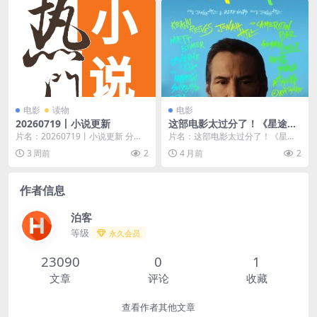
电影
读物
电影
20260719丨小说更新
这部电影太过分了！《星途恶
果》2026美国惊悚悬疑电影全
片名：20260719丨小说更新 分
片名：这部电影太过分了！《星途
集 夸克网盘限时分享
类：电影 年份：2026 详情介绍 夸
恶果》2026美国惊悚悬疑电影全集
3 周前
2
4 月前
2
克网盘...
夸克网盘限时分...
作者信息
泊客
等级
永久会员
23090
0
1
文章
评论
收藏
查看作者其他文章