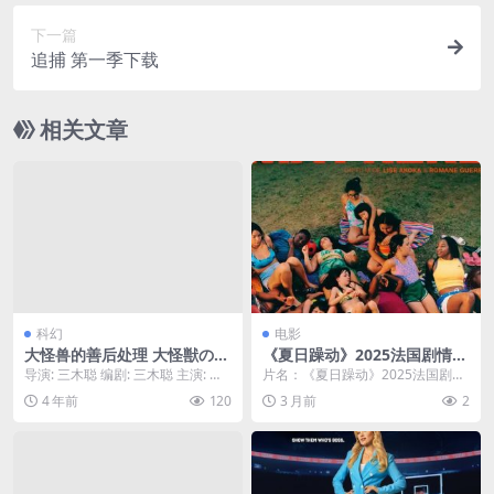
幕！为纪念《大白鲨》上映50周年，本片将首次披
下一篇
露大量从未公开的幕后影像与访谈，带你重温这部
追捕 第一季下载
开创性惊悚片的诞生过程🦈｜
相关文章
科幻
电影
大怪兽的善后处理 大怪獣のあ
《夏日躁动》2025法国剧情喜
としまつ (2022) 中字 1080P
剧-全集免费-中字-限时转存[夸
导演: 三木聪 编剧: 三木聪 主演: 山
片名：《夏日躁动》2025法国剧情
克/百度云]
田凉介 / 土屋太凤 / 滨田岳 / ...
喜剧-全集免费-中字-限时转存[夸克/
4 年前
120
3 月前
2
百度云]...