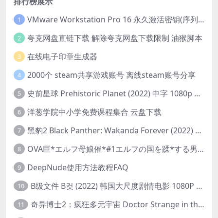
排行榜展示
VMware Workstation Pro 16 永久激活密钥(序列号)
1
夸克网盘直链下载 解除夸克网盘下载限制 油猴脚本
2
在线电子印章生成器
3
2000个 steam共享游戏账号 离线steam账号分享
4
史前星球 Prehistoric Planet (2022) 中字 1080p 高清 阿里云盘 2022.5.27已更新全集
5
洋葱学院中小学免费课程集合 云盘下载
6
黑豹2 Black Panther: Wakanda Forever (2022) 高清版
7
OVA巨*エルフ母娘催*#1エルフの国を蹂*する男。汚された女王と姫
8
DeepNude使用方法教程FAQ
9
B级文件 B컷 (2022) 韩国大尺度剧情电影 1080P 中字
10
奇异博士2：疯狂多元宇宙 Doctor Strange in the Multiverse of Madness (2022) 高清版1080p
11