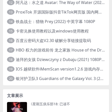
阿凡达：水之道 Avatar: The Way of Water (2022) 1080p 2k 4k 中文字幕
12
ProxiTok 开源国际版抖音TikTok网页版 国内网络直连
13
铁血战士：猎物 Prey (2022) 中英字幕 1080P
14
卡密兑换使用教程以及windows使用教程
15
百度云密码大盗V2.30 破解分享链接提取码
16
HBO 权力的游戏前传 龙之家族 House of the Dragon (2022) 中字 1080P 更新4集
17
迪拜的女孩 Dziewczyny z Dubaju (2021) 1080P 中字
18
IOS 越狱软件iMemScan version1.2.6 游戏内存修改器
19
银河护卫队3 Guardians of the Galaxy Vol. 3 (2023)4K高清资源1080p只分享精品
20
文章展示
《星期五俱乐部18: 已读不