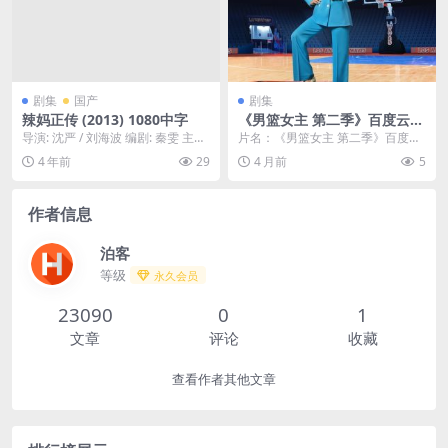
剧集
国产
剧集
辣妈正传 (2013) 1080中字
《男篮女主 第二季》百度云网
盘夸克下载.阿里云盘.中字.(2
导演: 沈严 / 刘海波 编剧: 秦雯 主演:
片名：《男篮女主 第二季》百度云
孙俪 / 张译 / 明道 / 邬...
网盘夸克下载.阿里云盘.中字.(2 分
4 年前
29
4 月前
5
类：剧集 ...
作者信息
泊客
等级
永久会员
23090
0
1
文章
评论
收藏
查看作者其他文章