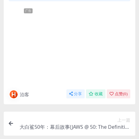
广告
泊客
分享
收藏
点赞(
0
)
上一篇
大白鲨50年：幕后故事(JAWS @ 50: The Definitive
Inside Story)-2025-纪录片-免费下载 🦈经典永不落