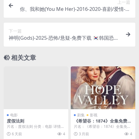
上一篇
你、我和她(You Me Her)-2016-2020-喜剧/爱情-免
费下载 🇺🇸一部探讨“三人行”开放式关系的美剧，当
一对陷入平淡的中产夫妻，同时爱上了一个年轻女
下一篇
孩后，他们的生活将何去何从？🇺🇸｜
神明(Gods)-2025-恐怖/悬疑-免费下载 🇰🇷韩国恐怖
片，一个偏远的山村，村民们信奉着一个古老而诡
异的“神明”。当一群外来者打破村庄的宁静，他们
相关文章
将直面神明的“惩罚”🇰🇷｜
电影
剧集
影视
度假法则
《希望谷：1874》全集免费-2
026-美国/加拿大-剧情/西部-
片名：度假法则 分类：电影 详情介
片名：《希望谷：1874》全集免费-
未删减-限时转存[夸克网盘]
绍 度假法则 – 百度网盘网盘资源...
2026-美国/加拿大-剧情/西部-未删
6 天前
4
3 月前
4
减-...