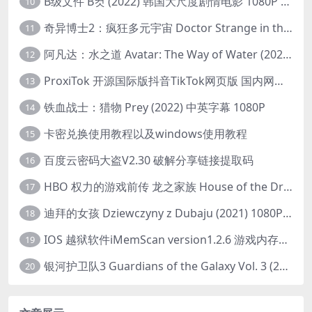
B级文件 B컷 (2022) 韩国大尺度剧情电影 1080P 中字
10
奇异博士2：疯狂多元宇宙 Doctor Strange in the Multiverse of Madness (2022) 高清版1080p
11
阿凡达：水之道 Avatar: The Way of Water (2022) 1080p 2k 4k 中文字幕
12
ProxiTok 开源国际版抖音TikTok网页版 国内网络直连
13
铁血战士：猎物 Prey (2022) 中英字幕 1080P
14
卡密兑换使用教程以及windows使用教程
15
百度云密码大盗V2.30 破解分享链接提取码
16
HBO 权力的游戏前传 龙之家族 House of the Dragon (2022) 中字 1080P 更新4集
17
迪拜的女孩 Dziewczyny z Dubaju (2021) 1080P 中字
18
IOS 越狱软件iMemScan version1.2.6 游戏内存修改器
19
银河护卫队3 Guardians of the Galaxy Vol. 3 (2023)4K高清资源1080p只分享精品
20