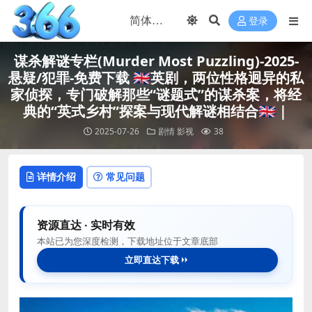
登录
谋杀解谜专栏(Murder Most Puzzling)-2025-
悬疑/犯罪-免费下载 🇬🇧英剧，两位性格迥异的私
家侦探，专门破解那些“谜题式”的谋杀案，将经
典的“英式乡村”探案与现代解谜相结合🇬🇧｜
2025-07-26
剧情
影视
38
详情介绍
常见问题
资源直达 · 实时有效
本站已为您深度检测，下载地址位于文章底部
立即直达下载