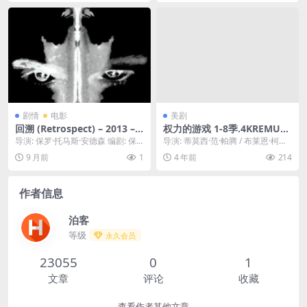
剧情
电影
美剧
回溯 (Retrospect) – 2013 –
权力的游戏 1-8季.4KREMUX
剧情/短片 – 夸克网盘免费下
原盘2T
导演: 保罗·托马斯·安德森 编剧: 保
导演: 蒂莫西·范·帕腾 / 布莱恩·柯克 /
载⏳一个男人在生命的最后时
罗·托马斯·安德森 资源下载：回溯
丹尼尔·米纳汉 / 阿兰·泰勒 ...
9 月前
1
4 年前
214
刻，回顾自己一生的关键瞬间
下载阿...
与遗憾的实验性短片。⏳｜ U
S
作者信息
泊客
等级
永久会员
23055
0
1
文章
评论
收藏
查看作者其他文章