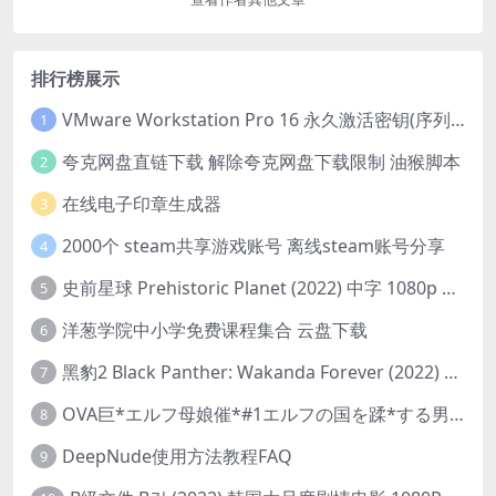
排行榜展示
VMware Workstation Pro 16 永久激活密钥(序列号)
1
夸克网盘直链下载 解除夸克网盘下载限制 油猴脚本
2
在线电子印章生成器
3
2000个 steam共享游戏账号 离线steam账号分享
4
史前星球 Prehistoric Planet (2022) 中字 1080p 高清 阿里云盘 2022.5.27已更新全集
5
洋葱学院中小学免费课程集合 云盘下载
6
黑豹2 Black Panther: Wakanda Forever (2022) 高清版
7
OVA巨*エルフ母娘催*#1エルフの国を蹂*する男。汚された女王と姫
8
DeepNude使用方法教程FAQ
9