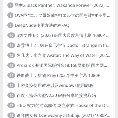
黑豹2 Black Panther: Wakanda Forever (2022) 高清版
7
OVA巨*エルフ母娘催*#1エルフの国を蹂*する男。汚された女王と姫
8
DeepNude使用方法教程FAQ
9
B级文件 B컷 (2022) 韩国大尺度剧情电影 1080P 中字
10
奇异博士2：疯狂多元宇宙 Doctor Strange in the Multiverse of Madness (2022) 高清版1080p
11
阿凡达：水之道 Avatar: The Way of Water (2022) 1080p 2k 4k 中文字幕
12
ProxiTok 开源国际版抖音TikTok网页版 国内网络直连
13
铁血战士：猎物 Prey (2022) 中英字幕 1080P
14
卡密兑换使用教程以及windows使用教程
15
百度云密码大盗V2.30 破解分享链接提取码
16
HBO 权力的游戏前传 龙之家族 House of the Dragon (2022) 中字 1080P 更新4集
17
迪拜的女孩 Dziewczyny z Dubaju (2021) 1080P 中字
18