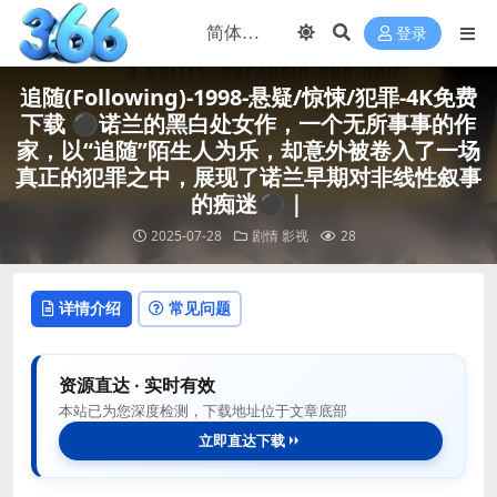
登录
追随(Following)-1998-悬疑/惊悚/犯罪-4K免费
下载 ⚫️诺兰的黑白处女作，一个无所事事的作
家，以“追随”陌生人为乐，却意外被卷入了一场
真正的犯罪之中，展现了诺兰早期对非线性叙事
的痴迷⚫️｜
2025-07-28
剧情
影视
28
详情介绍
常见问题
资源直达 · 实时有效
本站已为您深度检测，下载地址位于文章底部
立即直达下载