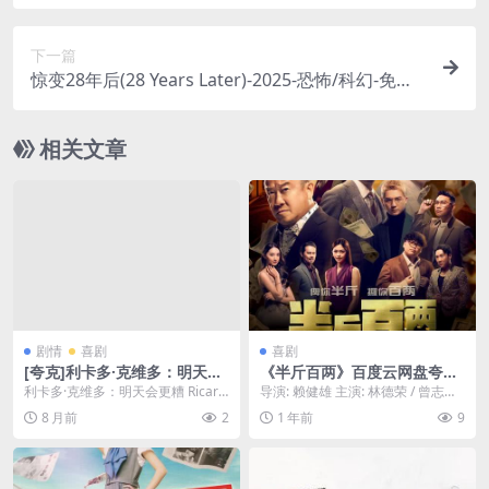
载 ☀️在永昼的阿拉斯加，一位饱受失眠折磨的洛杉
矶警探，与一个高智商的杀人凶手展开了一场猫鼠
下一篇
游戏，阿尔·帕西诺与罗宾·威廉姆斯两大影帝飙戏☀️
惊变28年后(28 Years Later)-2025-恐怖/科幻-免费
｜
下载 🧟‍♂️经典丧尸系列时隔多年的正统续作！病毒再
度肆虐，这一次，幸存者将面临更绝望的末日景象
相关文章
🧟‍♂️｜
剧情
喜剧
喜剧
[夸克]利卡多·克维多：明天会
《半斤百两》百度云网盘夸克
更糟 – 2022 – 1080P小众文艺
下载.阿里云盘.中字.(2025)
利卡多·克维多：明天会更糟 Ricard
导演: 赖健雄 主演: 林德荣 / 曾志伟 /
片 – 喜剧/脱口秀 -[CO]
o Quevedo: Mañana se...
欧阳震华 / 苏志威 / 朱浩仁...
8 月前
2
1 年前
9