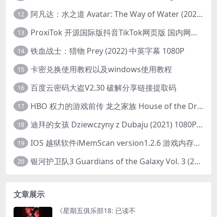
阿凡达：水之道 Avatar: The Way of Water (2022) 1080p 2k 4k 中文字幕
12
ProxiTok 开源国际版抖音TikTok网页版 国内网络直连
13
铁血战士：猎物 Prey (2022) 中英字幕 1080P
14
卡密兑换使用教程以及windows使用教程
15
百度云密码大盗V2.30 破解分享链接提取码
16
HBO 权力的游戏前传 龙之家族 House of the Dragon (2022) 中字 1080P 更新4集
17
迪拜的女孩 Dziewczyny z Dubaju (2021) 1080P 中字
18
IOS 越狱软件iMemScan version1.2.6 游戏内存修改器
19
银河护卫队3 Guardians of the Galaxy Vol. 3 (2023)4K高清资源1080p只分享精品
20
文章展示
《星期五俱乐部18: 已读不