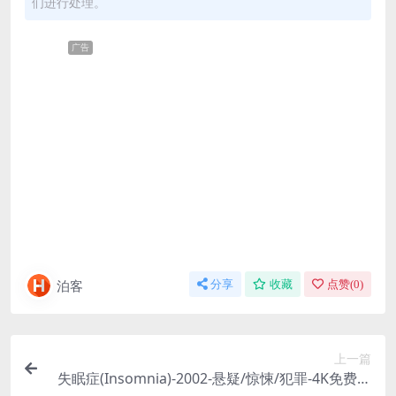
们进行处理。
广告
泊客
分享
收藏
点赞(
0
)
上一篇
失眠症(Insomnia)-2002-悬疑/惊悚/犯罪-4K免费下