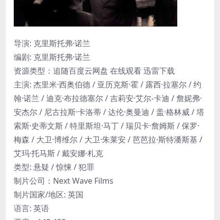
导演: 克里斯托弗·诺兰
编剧: 克里斯托弗·诺兰
资源类型：追随百度云网盘 在线观看 迅雷下载
主演: 杰里米·西奥伯德 / 亚历克斯·霍 / 露西·拉塞尔 / 约
翰·诺兰 / 迪克·布拉德塞尔 / 吉莉安·艾尔-卡迪 / 詹妮弗·
安杰尔 / 尼古拉斯·卡洛蒂 / 达伦·奥曼迪 / 盖·格林威 / 塔
索斯·史蒂文斯 / 特里斯坦·马丁 / 瑞贝卡·詹姆斯 / 保罗·
梅森 / 大卫·博维尔 / 大卫·朱莱安 / 芭芭拉·斯特潘斯基 /
艾玛·托马斯 / 戴安娜·札克
类型: 悬疑 / 惊悚 / 犯罪
制片公司：Next Wave Films
制片国家/地区: 英国
语言: 英语