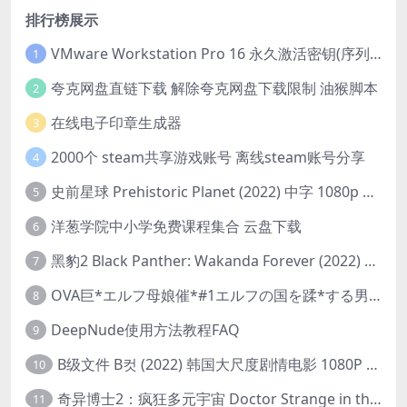
排行榜展示
VMware Workstation Pro 16 永久激活密钥(序列号)
1
夸克网盘直链下载 解除夸克网盘下载限制 油猴脚本
2
在线电子印章生成器
3
2000个 steam共享游戏账号 离线steam账号分享
4
史前星球 Prehistoric Planet (2022) 中字 1080p 高清 阿里云盘 2022.5.27已更新全集
5
洋葱学院中小学免费课程集合 云盘下载
6
黑豹2 Black Panther: Wakanda Forever (2022) 高清版
7
OVA巨*エルフ母娘催*#1エルフの国を蹂*する男。汚された女王と姫
8
DeepNude使用方法教程FAQ
9
B级文件 B컷 (2022) 韩国大尺度剧情电影 1080P 中字
10
奇异博士2：疯狂多元宇宙 Doctor Strange in the Multiverse of Madness (2022) 高清版1080p
11