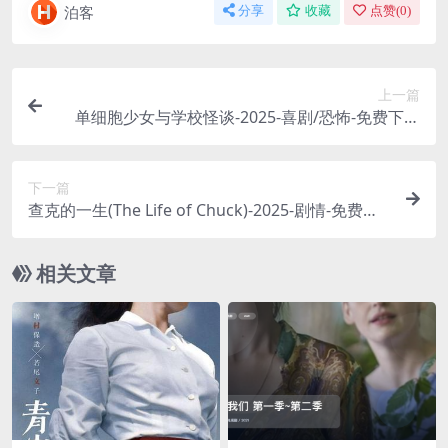
泊客
分享
收藏
点赞(
0
)
上一篇
单细胞少女与学校怪谈-2025-喜剧/恐怖-免费下载
👻一个思维永远脱线的“单细胞”少女，在闹鬼的建
校纪念日，与学校里的各种怪谈展开了一场又沙雕
下一篇
又恐怖的奇妙遭遇👻｜
查克的一生(The Life of Chuck)-2025-剧情-免费下
载 📖改编自斯蒂芬·金的同名小说，“荷兰弟”汤姆·
赫兰德主演。在一个广告牌上看到了自己的脸后，
相关文章
一个普通男人开始了回顾自己一生的奇妙旅程📖｜