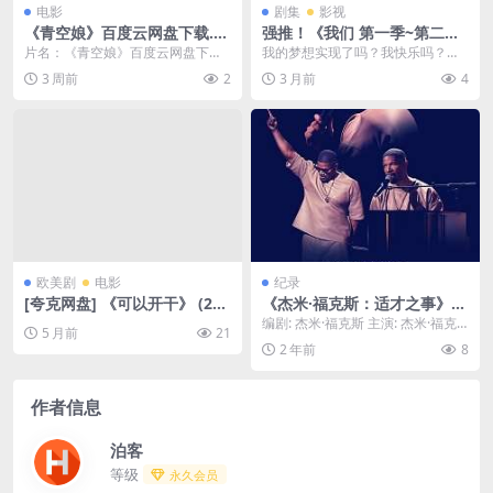
电影
剧集
影视
《青空娘》百度云网盘下载.阿
强推！《我们 第一季~第二
里云盘.日语中字.(1957)
季》 2021 中文字幕 未删减 限
片名：《青空娘》百度云网盘下载.
我的梦想实现了吗？我快乐吗？这
时转存
阿里云盘.日语中字.(1957) 分类：
部电视剧讲述了一个三十多岁的朋
3 周前
2
3 月前
4
电影 又...
友圈的生活和爱情 马...
欧美剧
电影
纪录
[夸克网盘] 《可以开干》 (202
《杰米·福克斯：适才之事》百
6) – 美剧 喜剧 4K
度云网盘下载.阿里云盘.英语
编剧: 杰米·福克斯 主演: 杰米·福克
5 月前
21
中字.(2024)
斯 资源下载：杰米·福克斯：适才之
2 年前
8
事下载...
作者信息
泊客
等级
永久会员