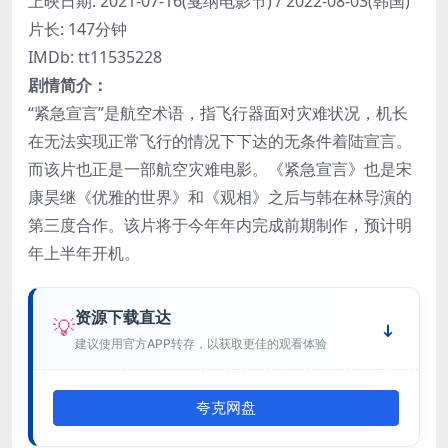
上映日期: 2021-07-16(戛纳电影节) / 2022-08-03(韩国)
片长: 147分钟
IMDb: tt11535228
剧情简介：
“紧急宣言”是航空术语，指飞行器面对灾难状况，机长
在无法实现正常飞行的情况下下达的无条件着陆宣言。
而该片也正是一部航空灾难电影。《紧急宣言》也是宋
康昊继《优雅的世界》和《观相》之后与韩在林导演的
第三度合作。该片将于今年年内完成前期制作，预计明
年上半年开机。
资源下载直达
💡
建议使用官方APP转存，以获取更佳的观看体验
夸克网盘