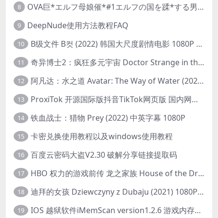
OVA巨*エルフ母娘催*#1エルフの国を蹂*する男。汚された女王と姫
8
DeepNude使用方法教程FAQ
9
B级文件 B컷 (2022) 韩国大尺度剧情电影 1080P 中字
10
奇异博士2：疯狂多元宇宙 Doctor Strange in the Multiverse of Madness (2022) 高清版1080p
11
阿凡达：水之道 Avatar: The Way of Water (2022) 1080p 2k 4k 中文字幕
12
ProxiTok 开源国际版抖音TikTok网页版 国内网络直连
13
铁血战士：猎物 Prey (2022) 中英字幕 1080P
14
卡密兑换使用教程以及windows使用教程
15
百度云密码大盗V2.30 破解分享链接提取码
16
HBO 权力的游戏前传 龙之家族 House of the Dragon (2022) 中字 1080P 更新4集
17
迪拜的女孩 Dziewczyny z Dubaju (2021) 1080P 中字
18
IOS 越狱软件iMemScan version1.2.6 游戏内存修改器
19