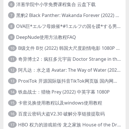
洋葱学院中小学免费课程集合 云盘下载
6
黑豹2 Black Panther: Wakanda Forever (2022) 高清版
7
OVA巨*エルフ母娘催*#1エルフの国を蹂*する男。汚された女王と姫
8
DeepNude使用方法教程FAQ
9
B级文件 B컷 (2022) 韩国大尺度剧情电影 1080P 中字
10
奇异博士2：疯狂多元宇宙 Doctor Strange in the Multiverse of Madness (2022) 高清版1080p
11
阿凡达：水之道 Avatar: The Way of Water (2022) 1080p 2k 4k 中文字幕
12
ProxiTok 开源国际版抖音TikTok网页版 国内网络直连
13
铁血战士：猎物 Prey (2022) 中英字幕 1080P
14
卡密兑换使用教程以及windows使用教程
15
百度云密码大盗V2.30 破解分享链接提取码
16
HBO 权力的游戏前传 龙之家族 House of the Dragon (2022) 中字 1080P 更新4集
17