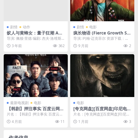
剧情
动作
剧情
电影
蚁人与黄蜂女：量子狂潮 Ant-
疯长物语 (Fierce Growth St
Man and the Wasp: Quant
ory) – 2025 – 剧情 – 1080P清
导演: 佩顿·里德 编剧: 杰夫·洛维斯
导演: 约翰·迈克菲尔 资源下载：疯
umania (2023) 高清4k版
晰度大幅升级 – 夸克网盘/百
主演: 保罗·路德 / 伊万杰琳·莉莉...
长物语下载阿里云盘,百度云盘,免费
3 年前
362
9 月前
2
????
度网盘免费下载 | 4ho电影资
在线观看,...
源
最新电视剧
电影
电影
【韩剧】押注事实 百度云网盘
[夸克网盘][百度网盘]印尼电影
夸克下载（2026） 夸克网盘
《嗜血魔灵》（2023）恐怖
片名：【韩剧】押注事实 百度云网
片名：[夸克网盘][百度网盘]印尼电
保存
盘夸克下载（2026） 夸克网盘保存
影《嗜血魔灵》（2023）恐怖 分
4 月前
11
1 月前
3
分类：电影...
类：电影 ...
作者信息