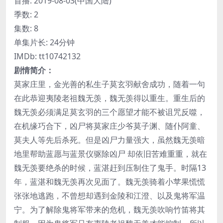
首播: 2019-08-03(中国大陆)
季数: 2
集数: 8
单集片长: 24分钟
IMDb: tt10742132
剧情简介：
莫家庄里，金光善的私生子莫玄羽献舍成功，随着一句
在此恭迎夷陵老祖魏无羡，魏无羡得以重生。重生后的
魏无羡必须满足莫玄羽的三个愿望才能不被诅咒反噬，
在机缘巧合下，凶尸将莫家庄少爷莫子渊、随仆阿童、
莫夫人等先后杀死。但是凶尸力量强大，虽然魏无羡暗
地里帮助蓝愿与蓝景仪驱除凶尸 却依旧苦难重重，就在
魏无羡要绝杀的时候，蓝湛赶到压制住了鬼手。时隔13
年，蓝湛和魏无羡再次见面了。魏无羡骑着小苹果慌慌
张张地逃跑，不曾想却遇到金陵和江澄、以及鬼将军温
宁。为了解除鬼将军带来的危机，魏无羡吹响竹笛将其