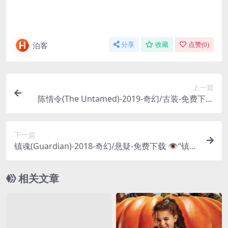
泊客
分享
收藏
点赞(
0
)
上一篇
陈情令(The Untamed)-2019-奇幻/古装-免费下载
忘羡一曲远，曲终人不散。现象级国风仙侠剧，魏
无羡与蓝忘机携手探寻前世真相，锄奸扶弱，感人
下一篇
至深，无需过多介绍的经典💔｜
镇魂(Guardian)-2018-奇幻/悬疑-免费下载 👁️“镇恶
者之心，扬善者之德”，开启“耽改”元年的经典之
作，看沈巍与赵云澜如何跨越万年，彼此守护，一
相关文章
眼万年👁️｜