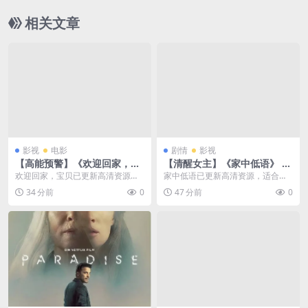
的古装喜剧，讲述了两位贵妃为了争宠，在“荔枝”
相关文章
上大做文章的爆笑故事🇭🇰｜
影视
电影
剧情
影视
【高能预警】《欢迎回家，宝
【清醒女主】《家中低语》 20
贝》 2026 夸克网盘资源 高清
26 夸克网盘资源 高清
欢迎回家，宝贝已更新高清资源，
家中低语已更新高清资源，适合关
适合关注高分剧、悬疑犯罪的用
注高分剧、悬疑犯罪的用户，支持
34 分前
0
47 分前
0
户，支持夸克网盘保存，...
夸克网盘保存，资源入...