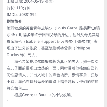
上映日期: 2004-05-19(法国)
片长: 110分钟
IMDb: tt0381392
剧情简介：
脆弱敏感的英俊青年皮埃尔（Louis Garrel 路易斯•加瑞
尔 饰）时隔多年终于回到父母的身边，他对父母尤其是
母亲海伦（Isabelle Huppert 伊莎贝尔•于佩尔 饰）表
现出了过分的依恋，甚至隐隐祈祷父亲（Philippe
Duclos 饰）死去。
海伦希望皮埃尔能够成长为真正的男人，她一次次
在儿子面前展现出放荡的一面，同时带着他接触自己的
同性恋情人，并出入城中的声色场所。纵情享乐，狂放
不羁。海伦在畸形母爱的道路上越走越远，他们的结局
将会如何……
根据Georges Bataille的小说改编。
“