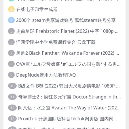
在线电子印章生成器
3
2000个 steam共享游戏账号 离线steam账号分享
4
史前星球 Prehistoric Planet (2022) 中字 1080p 高清 阿里云盘 2022.5.27已更新全集
5
洋葱学院中小学免费课程集合 云盘下载
6
黑豹2 Black Panther: Wakanda Forever (2022) 高清版
7
OVA巨*エルフ母娘催*#1エルフの国を蹂*する男。汚された女王と姫
8
DeepNude使用方法教程FAQ
9
B级文件 B컷 (2022) 韩国大尺度剧情电影 1080P 中字
10
奇异博士2：疯狂多元宇宙 Doctor Strange in the Multiverse of Madness (2022) 高清版1080p
11
阿凡达：水之道 Avatar: The Way of Water (2022) 1080p 2k 4k 中文字幕
12
ProxiTok 开源国际版抖音TikTok网页版 国内网络直连
13