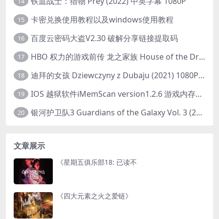
铁血战士：猎物 Prey (2022) 中英字幕 1080P
14
卡密兑换使用教程以及windows使用教程
15
百度云密码大盗V2.30 破解分享链接提取码
16
HBO 权力的游戏前传 龙之家族 House of the Dragon (2022) 中字 1080P 更新4集
17
迪拜的女孩 Dziewczyny z Dubaju (2021) 1080P 中字
18
IOS 越狱软件iMemScan version1.2.6 游戏内存修改器
19
银河护卫队3 Guardians of the Galaxy Vol. 3 (2023)4K高清资源1080p只分享精品
20
文章展示
《星期五俱乐部18: 已读不
《四大元素之火之爱链》