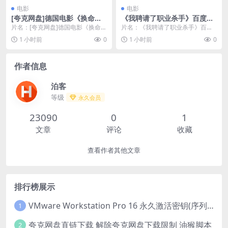
电影
电影
[夸克网盘]德国电影《换命天
《我聘请了职业杀手》百度云
堂》（2023）动作 / 科幻 / 惊
网盘下载.BD1080P.英语中字.
片名：[夸克网盘]德国电影《换命天
片名：《我聘请了职业杀手》百度
悚 豆瓣6.6
(1990)
堂》（2023）动作 / 科幻 / 惊悚 豆
云网盘下载.BD1080P.英语中字.(19
1 小时前
0
1 小时前
0
瓣...
90)...
作者信息
泊客
等级
永久会员
23090
0
1
文章
评论
收藏
查看作者其他文章
排行榜展示
VMware Workstation Pro 16 永久激活密钥(序列号)
1
夸克网盘直链下载 解除夸克网盘下载限制 油猴脚本
2