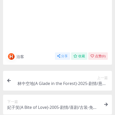
泊客
分享
收藏
点赞(
0
)
上一篇
林中空地(A Glade in the Forest)-2025-剧情/悬疑-
免费下载 🌲一个作家为了寻找灵感，独自住进了森
林深处的一间小屋，却在林中的一片神秘空地上，
下一篇
发现了一个不属于这个世界的秘密🌲｜
妃子笑(A Bite of Love)-2005-剧情/喜剧/古装-免费
下载 🇭🇰“一骑红尘妃子笑”，一部以宫廷斗争为背景