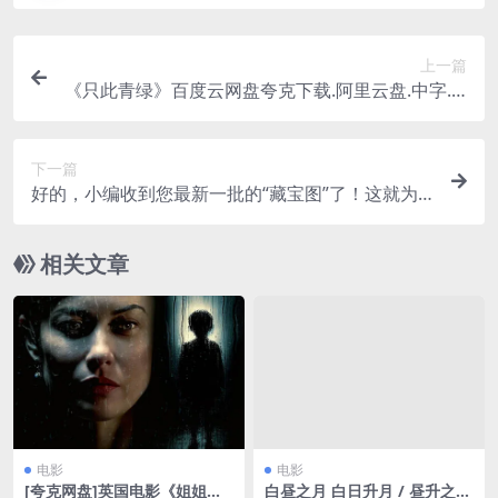
上一篇
《只此青绿》百度云网盘夸克下载.阿里云盘.中字.(2
024)
下一篇
好的，小编收到您最新一批的“藏宝图”了！这就为
您一一“精装修”，并严格按照您要求的【一行标
题，一行下载地址，中间用分割线隔开】的格式进
相关文章
行输出。 无敌贾特(A Flying Jatt)-2016-喜剧/动作/
奇幻-免费下载 🇮🇳宝莱坞出品的超级英雄喜剧，一
个会恐高的印度“超人”，在母亲的督促下，笨拙地
学习如何运用超能力，并与一个靠吸收污染变强的
反派展开对决🇮🇳｜
电影
电影
[夸克网盘]英国电影《姐姐的
白昼之月 白日升月 / 昼升之月