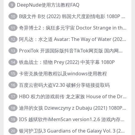
DeepNude使用方法教程FAQ
9
B级文件 B컷 (2022) 韩国大尺度剧情电影 1080P 中字
10
奇异博士2：疯狂多元宇宙 Doctor Strange in the Multiverse of Madness (2022) 高清版1080p
11
阿凡达：水之道 Avatar: The Way of Water (2022) 1080p 2k 4k 中文字幕
12
ProxiTok 开源国际版抖音TikTok网页版 国内网络直连
13
铁血战士：猎物 Prey (2022) 中英字幕 1080P
14
卡密兑换使用教程以及windows使用教程
15
百度云密码大盗V2.30 破解分享链接提取码
16
HBO 权力的游戏前传 龙之家族 House of the Dragon (2022) 中字 1080P 更新4集
17
迪拜的女孩 Dziewczyny z Dubaju (2021) 1080P 中字
18
IOS 越狱软件iMemScan version1.2.6 游戏内存修改器
19
银河护卫队3 Guardians of the Galaxy Vol. 3 (2023)4K高清资源1080p只分享精品
20