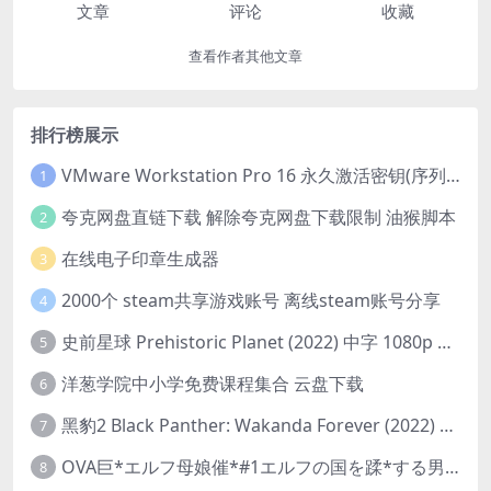
文章
评论
收藏
查看作者其他文章
排行榜展示
VMware Workstation Pro 16 永久激活密钥(序列号)
1
夸克网盘直链下载 解除夸克网盘下载限制 油猴脚本
2
在线电子印章生成器
3
2000个 steam共享游戏账号 离线steam账号分享
4
史前星球 Prehistoric Planet (2022) 中字 1080p 高清 阿里云盘 2022.5.27已更新全集
5
洋葱学院中小学免费课程集合 云盘下载
6
黑豹2 Black Panther: Wakanda Forever (2022) 高清版
7
OVA巨*エルフ母娘催*#1エルフの国を蹂*する男。汚された女王と姫
8