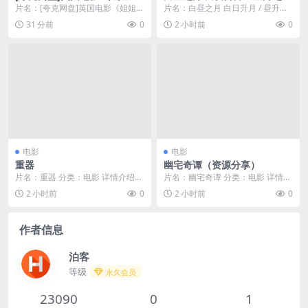
骨头》（2026）惊悚
/ Moon in The Day
片名：[夸克网盘]英国电影《姐姐的
片名：白昼之月 白日升月 / 昼升之
骨头》（2026）惊悚 分类：电影
月 / Moon in The Day 分类...
31 分前
0
2 小时前
0
又名：Be...
电影
电影
重器
幽宅奇谭（资源分享）
片名：重器 分类：电影 详情介绍
片名：幽宅奇谭 分类：电影 详情介
《重器》免费在线观看，提供高清
绍 《幽宅奇谭》免费在线观看，提
2 小时前
0
2 小时前
0
网盘下载，197...
供高清网盘下载...
作者信息
泊客
等级
永久会员
23090
0
1