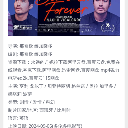
导演: 那奇欧·维加隆多
编剧: 那奇欧·维加隆多
资源下载：永远的丹妮拉下载阿里云盘,百度云盘,免费在
线观看,夸克下载,阿里网盘,迅雷网盘,百度网盘,mp4磁力
电驴ed2k,百度云115网盘
主演: 亨利·戈尔丁 / 贝亚特丽切·格兰诺 / 奥拉·加里多 /
娜塔莉·波萨
类型: 剧情 / 爱情 / 科幻
制片国家/地区: 西班牙 / 比利时
语言: 英语
上映日期: 2024-09-05(多伦多电影节)