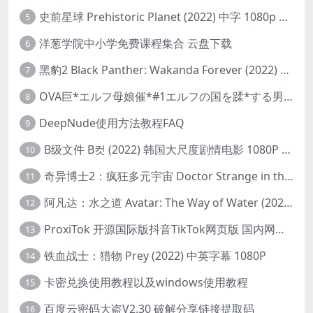
史前星球 Prehistoric Planet (2022) 中字 1080p 高清 阿里云盘 2022.5.27已更新全集
5
洋葱学院中小学免费课程集合 云盘下载
6
黑豹2 Black Panther: Wakanda Forever (2022) 高清版
7
OVA巨*エルフ母娘催*#1エルフの国を蹂*する男。汚された女王と姫
8
DeepNude使用方法教程FAQ
9
B级文件 B컷 (2022) 韩国大尺度剧情电影 1080P 中字
10
奇异博士2：疯狂多元宇宙 Doctor Strange in the Multiverse of Madness (2022) 高清版1080p
11
阿凡达：水之道 Avatar: The Way of Water (2022) 1080p 2k 4k 中文字幕
12
ProxiTok 开源国际版抖音TikTok网页版 国内网络直连
13
铁血战士：猎物 Prey (2022) 中英字幕 1080P
14
卡密兑换使用教程以及windows使用教程
15
百度云密码大盗V2.30 破解分享链接提取码
16