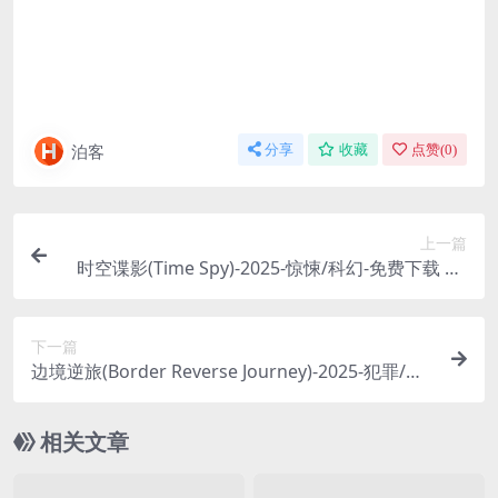
泊客
分享
收藏
点赞(
0
)
上一篇
时空谍影(Time Spy)-2025-惊悚/科幻-免费下载 🇮🇳
印度科幻惊悚片，一个特工获得了穿越到“过去24小
时”的能力，他必须利用这个能力，去阻止一场即将
下一篇
发生的、后果不堪设想的恐怖袭击🇮🇳｜
边境逆旅(Border Reverse Journey)-2025-犯罪/剧
情-免费下载 🇨🇳一部国产犯罪片，一个男人为了给
家人复仇，主动深入最危险的边境贩毒集团，开始
相关文章
了一段充满谎言与危险的“逆行”卧底之旅🇨🇳｜