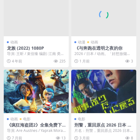
动画
动漫
动画
龙族 (2022) 1080P
《与奔跑在透明之夜的你
导演: 王昕 / 束佳臻 编剧: 江南 类型:
2026 / 日本 / 动画。「好想放烟火
动画 制片国家/地区: 中国大陆...
喔。」 距离放烟火的季节还很久的
4 年前
235
1 月前
3
四月，...
动画
电影
电影
《疯狂海盗团2》全集免费下
刑警，重回原点 2026 日本 剧
载-2025-最新同步上线分享 –
情悬疑奇幻 电影 中字
导演: Are Austnes / Yaprak Morali
片名：刑警，重回原点 2026 日本
动画/冒险 – [CN][夸克网盘/百
/ 拉斯姆斯·A...
剧情悬疑奇幻 电影 中字 分类：电
7 月前
13
3 月前
8
度网盘]
影 类型...