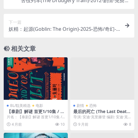
苦役列车(The Drudgery Train)-2012-剧情-免费下
载 🇯🇵森山未来、高良健吾、前田敦子主演，改编自
西村贤太的私小说，讲述了一个只有初中学历、性
下一篇
格孤僻的体力劳动者，在1980年代的东京，过着穷
妖精：起源(Goblin: The Origin)-2025-恐怖/奇幻-
困潦倒、看不到未来的“苦役”生活🇯🇵｜
免费下载 👹一部讲述欧洲民间传说“妖精”起源的恐
怖片，当一个考古队意外挖开一处古老的封印，传
相关文章
说中贪婪、狡诈又残忍的妖精，将重返人间👹｜
BL/耽美精选
电影
剧情
恐怖
【泰剧】解谜 首更1/10集 / /
最后的死亡 (The Last Death)
犯罪 网盘保存 夸克网盘保存
– 2025 – 恐怖 – 夸克网盘/百
片名：【泰剧】解谜 首更1/10集 / /
导演: 安迪·克里滕登 编剧: 安迪·克
（2025） 同性 悬疑 夸克网盘
度网盘免费下载 💀（2025恐
犯罪 网盘保存 夸克网盘保存（202
里滕登 资源下载：最后的死亡下载
4 月前
10
9 月前
8
保存
怖片）死神开始逐一收割一群
5...
阿里云盘...
幸存者的生命，他们必须在“最
后的死亡”降临前，找到欺骗死