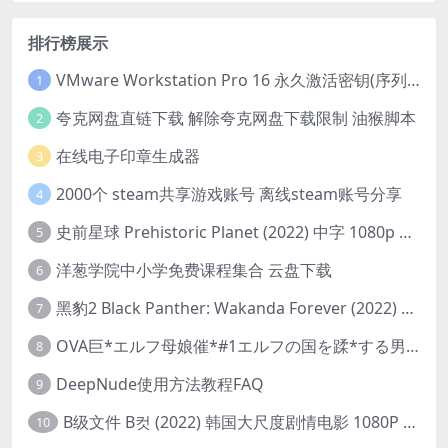
排行榜展示
VMware Workstation Pro 16 永久激活密钥(序列号)
1
夸克网盘直链下载 解除夸克网盘下载限制 油猴脚本
2
在线电子印章生成器
3
2000个 steam共享游戏账号 离线steam账号分享
4
史前星球 Prehistoric Planet (2022) 中字 1080p 高清 阿里云盘 2022.5.27已更新全集
5
洋葱学院中小学免费课程集合 云盘下载
6
黑豹2 Black Panther: Wakanda Forever (2022) 高清版
7
OVA巨*エルフ母娘催*#1エルフの国を蹂*する男。汚された女王と姫
8
DeepNude使用方法教程FAQ
9
B级文件 B컷 (2022) 韩国大尺度剧情电影 1080P 中字
10