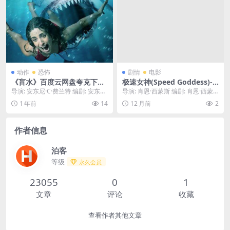
神的方法。💀｜ US
动作
恐怖
剧情
电影
《盲水》百度云网盘夸克下载.
极速女神(Speed Goddess)-2
阿里云盘.中字.(2023)
025-动作/运动-免费下载 🏎️一
导演: 安东尼·C·费兰特 编剧: 安东尼·
导演: 肖恩·西蒙斯 编剧: 肖恩·西蒙
部女性赛车题材的电影，一个
C·费兰特 又名: 鲨人盲儿 资源下...
斯 又名: 狂野时姬(港) 资源下载：
1 年前
14
12 月前
2
被车队抛弃的天才女赛车手，
极...
为了证明自己，决定组建一支
全女性成员的车队，挑战世界
作者信息
上最危险的赛道🏎️｜
泊客
等级
永久会员
23055
0
1
文章
评论
收藏
查看作者其他文章