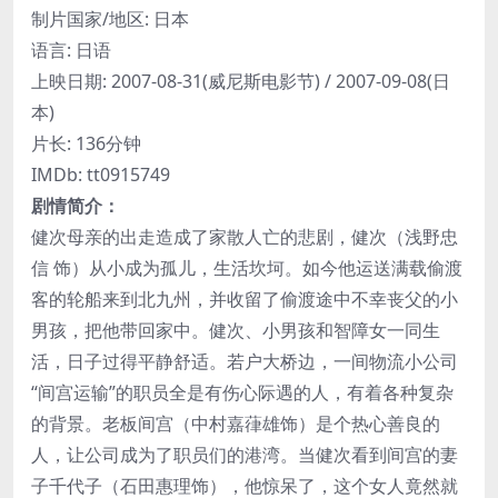
制片国家/地区: 日本
语言: 日语
上映日期: 2007-08-31(威尼斯电影节) / 2007-09-08(日
本)
片长: 136分钟
IMDb: tt0915749
剧情简介：
健次母亲的出走造成了家散人亡的悲剧，健次（浅野忠
信 饰）从小成为孤儿，生活坎坷。如今他运送满载偷渡
客的轮船来到北九州，并收留了偷渡途中不幸丧父的小
男孩，把他带回家中。健次、小男孩和智障女一同生
活，日子过得平静舒适。若户大桥边，一间物流小公司
“间宫运输”的职员全是有伤心际遇的人，有着各种复杂
的背景。老板间宫（中村嘉葎雄饰）是个热心善良的
人，让公司成为了职员们的港湾。当健次看到间宫的妻
子千代子（石田惠理饰），他惊呆了，这个女人竟然就