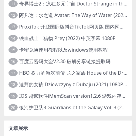
奇异博士2：疯狂多元宇宙 Doctor Strange in the Multiverse of Madness (2022) 高清版1080p
11
阿凡达：水之道 Avatar: The Way of Water (2022) 1080p 2k 4k 中文字幕
12
ProxiTok 开源国际版抖音TikTok网页版 国内网络直连
13
铁血战士：猎物 Prey (2022) 中英字幕 1080P
14
卡密兑换使用教程以及windows使用教程
15
百度云密码大盗V2.30 破解分享链接提取码
16
HBO 权力的游戏前传 龙之家族 House of the Dragon (2022) 中字 1080P 更新4集
17
迪拜的女孩 Dziewczyny z Dubaju (2021) 1080P 中字
18
IOS 越狱软件iMemScan version1.2.6 游戏内存修改器
19
银河护卫队3 Guardians of the Galaxy Vol. 3 (2023)4K高清资源1080p只分享精品
20
文章展示