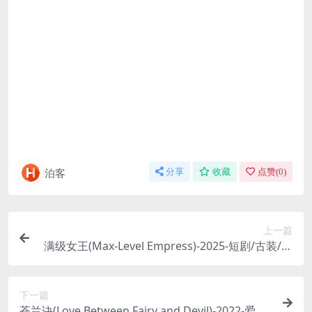
泊客
分享
收藏
点赞(
0
)
上一篇
满级女王(Max-Level Empress)-2025-短剧/古装/爱
情-免费下载 🇨🇳国产短剧，一个在现代玩遍宫斗游
戏的“满级”玩家，意外穿越成了游戏里的炮灰皇
下一篇
后，且看她如何运用“玩家思维”，在后宫开启乱杀
苍兰诀(Love Between Fairy and Devil)-2022-爱情/