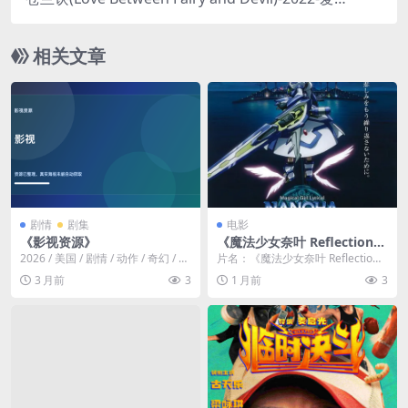
模式！🇨🇳｜
奇幻/古装-免费下载 🌙“本座的女人，你们也敢
动！”现象级仙侠剧，傲娇月尊与软萌小兰花的极致
相关文章
拉扯，先婚后爱，带你重温那个夏天的感动🌙｜
剧情
剧集
电影
《影视资源》
《魔法少女奈叶 Reflection》
百度云网盘夸克下载.阿里云
2026 / 美国 / 剧情 / 动作 / 奇幻 / 冒
片名：《魔法少女奈叶 Reflectio
盘.中字.(2017)
险。从列表页批量提取详情...
n》百度云网盘夸克下载.阿里云盘.
3 月前
3
1 月前
3
中字....