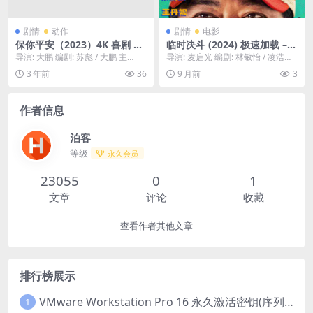
剧情
动作
剧情
电影
保你平安（2023）4K 喜剧 只
临时决斗 (2024) 极速加载 –
分享精品?????
夸克/百度云下载存档 – 4ho影
导演: 大鹏 编剧: 苏彪 / 大鹏 主
导演: 麦启光 编剧: 林敏怡 / 凌浩然 /
视
演: 大鹏 / 李雪琴 / 尹正 / 王...
麦启光 / 刘小慧 又名: Hi...
3 年前
36
9 月前
3
作者信息
泊客
等级
永久会员
23055
0
1
文章
评论
收藏
查看作者其他文章
排行榜展示
VMware Workstation Pro 16 永久激活密钥(序列号)
1