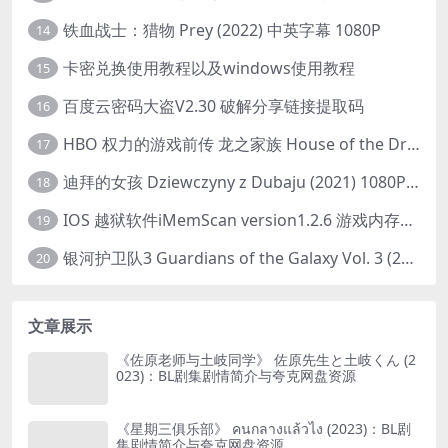
铁血战士：猎物 Prey (2022) 中英字幕 1080P
14
卡密兑换使用教程以及windows使用教程
15
百度云密码大盗V2.30 破解分享链接提取码
16
HBO 权力的游戏前传 龙之家族 House of the Dragon (2022) 中字 1080P 更新4集
17
迪拜的女孩 Dziewczyny z Dubaju (2021) 1080P 中字
18
IOS 越狱软件iMemScan version1.2.6 游戏内存修改器
19
银河护卫队3 Guardians of the Galaxy Vol. 3 (2023)4K高清资源1080p只分享精品
20
文章展示
《佐原老师与土岐同学》 佐原先生と土岐くん (2
023)：BL剧集剧情简介与夸克网盘资源
《星期三俱乐部》 คนกลางแล้วไง (2023)：BL剧
集剧情简介与夸克网盘资源