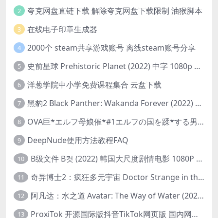
夸克网盘直链下载 解除夸克网盘下载限制 油猴脚本
2
在线电子印章生成器
3
2000个 steam共享游戏账号 离线steam账号分享
4
史前星球 Prehistoric Planet (2022) 中字 1080p 高清 阿里云盘 2022.5.27已更新全集
5
洋葱学院中小学免费课程集合 云盘下载
6
黑豹2 Black Panther: Wakanda Forever (2022) 高清版
7
OVA巨*エルフ母娘催*#1エルフの国を蹂*する男。汚された女王と姫
8
DeepNude使用方法教程FAQ
9
B级文件 B컷 (2022) 韩国大尺度剧情电影 1080P 中字
10
奇异博士2：疯狂多元宇宙 Doctor Strange in the Multiverse of Madness (2022) 高清版1080p
11
阿凡达：水之道 Avatar: The Way of Water (2022) 1080p 2k 4k 中文字幕
12
ProxiTok 开源国际版抖音TikTok网页版 国内网络直连
13