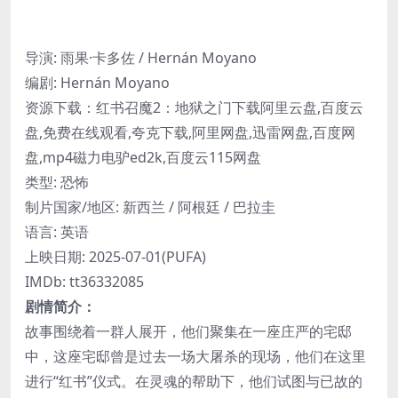
导演: 雨果·卡多佐 / Hernán Moyano
编剧: Hernán Moyano
资源下载：红书召魔2：地狱之门下载阿里云盘,百度云
盘,免费在线观看,夸克下载,阿里网盘,迅雷网盘,百度网
盘,mp4磁力电驴ed2k,百度云115网盘
类型: 恐怖
制片国家/地区: 新西兰 / 阿根廷 / 巴拉圭
语言: 英语
上映日期: 2025-07-01(PUFA)
IMDb: tt36332085
剧情简介：
故事围绕着一群人展开，他们聚集在一座庄严的宅邸
中，这座宅邸曾是过去一场大屠杀的现场，他们在这里
进行“红书”仪式。在灵魂的帮助下，他们试图与已故的