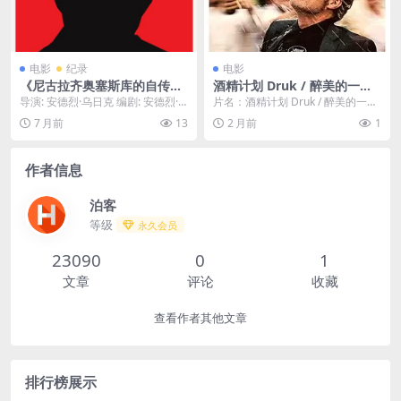
电影
纪录
电影
《尼古拉齐奥塞斯库的自传》
酒精计划 Druk / 醉美的一课
全集下载-2010-热门资源直达
(港) / 醉好的时光(台) / 酩酊烂
导演: 安德烈·乌日克 编剧: 安德烈·
片名：酒精计划 Druk / 醉美的一课
整理 – 纪录片 – [RO][夸克]
醉 / 另一回合 / The Alcohol
乌日克 又名: 尼可拉赛欧雪斯古的
(港) / 醉好的时光(台) / 酩酊烂...
7 月前
13
2 月前
1
Project / Another Round /
传记 ...
Drunk
作者信息
泊客
等级
永久会员
23090
0
1
文章
评论
收藏
查看作者其他文章
排行榜展示