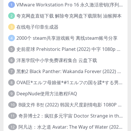
VMware Workstation Pro 16 永久激活密钥(序列号)
1
夸克网盘直链下载 解除夸克网盘下载限制 油猴脚本
2
在线电子印章生成器
3
2000个 steam共享游戏账号 离线steam账号分享
4
史前星球 Prehistoric Planet (2022) 中字 1080p 高清 阿里云盘 2022.5.27已更新全集
5
洋葱学院中小学免费课程集合 云盘下载
6
黑豹2 Black Panther: Wakanda Forever (2022) 高清版
7
OVA巨*エルフ母娘催*#1エルフの国を蹂*する男。汚された女王と姫
8
DeepNude使用方法教程FAQ
9
B级文件 B컷 (2022) 韩国大尺度剧情电影 1080P 中字
10
奇异博士2：疯狂多元宇宙 Doctor Strange in the Multiverse of Madness (2022) 高清版1080p
11
阿凡达：水之道 Avatar: The Way of Water (2022) 1080p 2k 4k 中文字幕
12