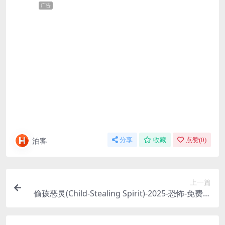
广告
泊客
分享
收藏
点赞(
0
)
上一篇
偷孩恶灵(Child-Stealing Spirit)-2025-恐怖-免费下
载 🇦🇺澳大利亚恐怖片，根据当地古老的民间传说改
编，一个专门偷走小孩的恶灵，盯上了一个单亲妈