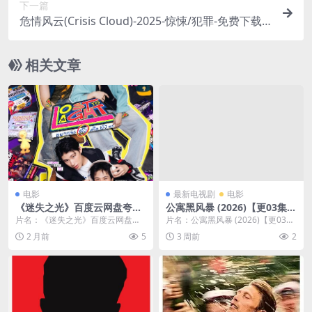
下一篇
妈和她的孩子，一场母爱与邪灵的对抗开始了🇦🇺｜
危情风云(Crisis Cloud)-2025-惊悚/犯罪-免费下载
🏙️一个普通的银行职员，意外发现了一项足以引发
全球金融危机的巨大阴谋，从此被卷入了专业杀手
相关文章
与跨国集团的无尽追杀之中🏙️｜
电影
最新电视剧
电影
《迷失之光》百度云网盘夸克
公寓黑风暴 (2026)【更03集】
下载.阿里云盘.中字.(2026)
【WEB-DL.1080p】【内封简
片名：《迷失之光》百度云网盘夸
片名：公寓黑风暴 (2026)【更03
繁英】【犯罪/悬疑】
克下载.阿里云盘.中字.(2026) 分
集】【WEB-DL.1080p】【内封简
2 月前
5
3 周前
2
类：电影 ...
繁...