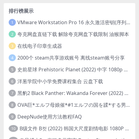
排行榜展示
VMware Workstation Pro 16 永久激活密钥(序列号)
1
夸克网盘直链下载 解除夸克网盘下载限制 油猴脚本
2
在线电子印章生成器
3
2000个 steam共享游戏账号 离线steam账号分享
4
史前星球 Prehistoric Planet (2022) 中字 1080p 高清 阿里云盘 2022.5.27已更新全集
5
洋葱学院中小学免费课程集合 云盘下载
6
黑豹2 Black Panther: Wakanda Forever (2022) 高清版
7
OVA巨*エルフ母娘催*#1エルフの国を蹂*する男。汚された女王と姫
8
DeepNude使用方法教程FAQ
9
B级文件 B컷 (2022) 韩国大尺度剧情电影 1080P 中字
10