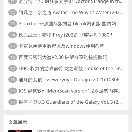
奇异博士2：疯狂多元宇宙 Doctor Strange in the Multiverse of Madness (2022) 高清版1080p
11
阿凡达：水之道 Avatar: The Way of Water (2022) 1080p 2k 4k 中文字幕
12
ProxiTok 开源国际版抖音TikTok网页版 国内网络直连
13
铁血战士：猎物 Prey (2022) 中英字幕 1080P
14
卡密兑换使用教程以及windows使用教程
15
百度云密码大盗V2.30 破解分享链接提取码
16
HBO 权力的游戏前传 龙之家族 House of the Dragon (2022) 中字 1080P 更新4集
17
迪拜的女孩 Dziewczyny z Dubaju (2021) 1080P 中字
18
IOS 越狱软件iMemScan version1.2.6 游戏内存修改器
19
银河护卫队3 Guardians of the Galaxy Vol. 3 (2023)4K高清资源1080p只分享精品
20
文章展示
《星期五俱乐部18: 已读不