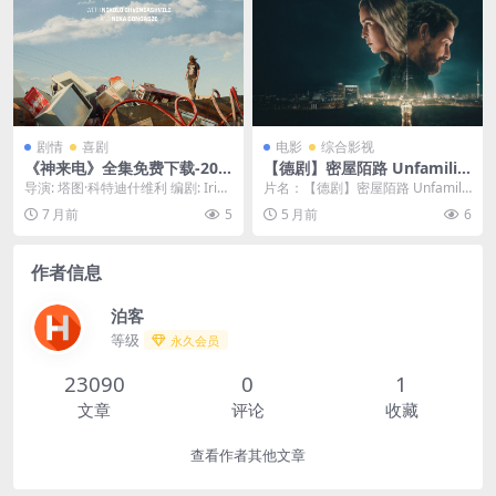
[CN]
剧情
喜剧
电影
综合影视
《神来电》全集免费下载-202
【德剧】密屋陌路 Unfamilia
4-限时可存档分享 – 剧情/喜剧
r (2026)全6集 1080P中文字
导演: 塔图·科特迪什维利 编剧: Irina
片名：【德剧】密屋陌路 Unfamili
– [CN][夸克网盘]
幕
Jordania / 塔图·科特...
ar (2026)全6集 1080P中文...
7 月前
5
5 月前
6
作者信息
泊客
等级
永久会员
23090
0
1
文章
评论
收藏
查看作者其他文章