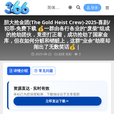
登录
胆大抢金团(The Gold Heist Crew)-2025-喜剧/
犯罪-免费下载 💰一群由各行各业的“废柴”组成
的抢劫团伙，竟歪打正着，成功抢劫了国家金
库，但在如何分赃和销赃上，这群“业余”劫匪却
闹出了无数笑话💰｜
2025-08-22
剧情
喜剧
3
详情介绍
常见问题
资源直达 · 实时有效
本站已为您深度检测，下载地址位于文章底部
立即直达下载