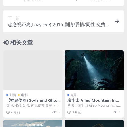
🇯🇵一个在情趣用品店打工的女孩，与一个有自闭倾
向的男孩，两个被社会边缘化的“怪人”，在孤独中
下一篇
相互依偎取暖的故事🇯🇵｜
恋恋视距离(Lazy Eye)-2016-剧情/爱情/同性-免费下
载 🏳️‍🌈一个平面设计师，与15年前的“前男友”意外重
逢，两人在沙漠小屋共度了一个周末，旧情复燃的
相关文章
同时，也必须面对当年分手时留下的心结与遗憾🏳️‍🌈
｜
剧情
电影
电影
【神鬼传奇 (Gods and Ghos
哀牢山 Ailao Mountain Inci
ts) – 2024 – 纪录片 – 夸克网
dent 中國大陸电影 院線高清
导演: 张竣 又名: 神鬼传奇 资源下
片名：哀牢山 Ailao Mountain Inci
盘免费下载】🙏B站UP主食贫
载：南洋大宝荐：泰国篇阿里云盘,
dent 中國大陸电影 院線...
9 月前
6
3 月前
1
道深度探访泰国，揭露贫富差
百度云盘,...
距下真实的泰国民众现状，讲
述神鬼信仰背后的真相。🙏｜