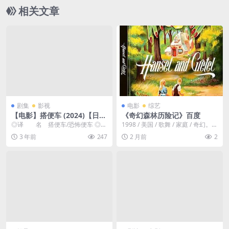
人嘲笑，但她决定不再隐藏，并勇敢地接纳自己那
相关文章
身如“河马皮肤”般的与众不同🦛｜
剧集
影视
电影
综艺
【电影】搭便车 (2024)【日语
《奇幻森林历险记》百度
中字】剧情/恐怖/恐怖便车
◎译 名 搭便车/恐怖便车 ◎
1998 / 美国 / 歌舞 / 家庭 / 奇幻。当
片 名 ヒッチハイク ◎年
Hansel与Gretel的...
3 年前
247
2 月前
2
代 2023 ◎...