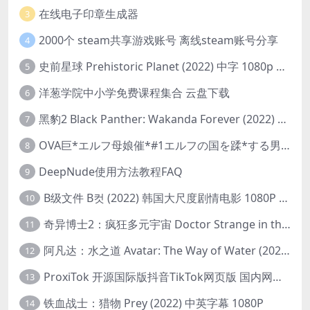
在线电子印章生成器
3
2000个 steam共享游戏账号 离线steam账号分享
4
史前星球 Prehistoric Planet (2022) 中字 1080p 高清 阿里云盘 2022.5.27已更新全集
5
洋葱学院中小学免费课程集合 云盘下载
6
黑豹2 Black Panther: Wakanda Forever (2022) 高清版
7
OVA巨*エルフ母娘催*#1エルフの国を蹂*する男。汚された女王と姫
8
DeepNude使用方法教程FAQ
9
B级文件 B컷 (2022) 韩国大尺度剧情电影 1080P 中字
10
奇异博士2：疯狂多元宇宙 Doctor Strange in the Multiverse of Madness (2022) 高清版1080p
11
阿凡达：水之道 Avatar: The Way of Water (2022) 1080p 2k 4k 中文字幕
12
ProxiTok 开源国际版抖音TikTok网页版 国内网络直连
13
铁血战士：猎物 Prey (2022) 中英字幕 1080P
14