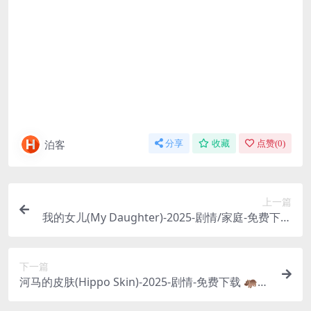
泊客
分享
收藏
点赞(
0
)
上一篇
我的女儿(My Daughter)-2025-剧情/家庭-免费下载
👨‍👧一个常年在外工作的父亲，为了修复与女儿之间
的关系，决定辞职回家。一部探讨“父女关系”与“家
下一篇
庭沟通”的温情电影👨‍👧｜
河马的皮肤(Hippo Skin)-2025-剧情-免费下载 🦛一
部探讨“外貌焦虑”的电影，一个女孩因皮肤病而被