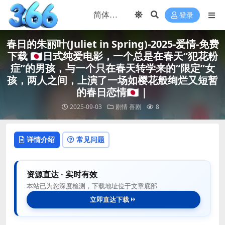
登录
春日的朱丽叶(Juliet in Spring)-2025-爱情-免费
下载 🇯🇵日式纯爱电影，一个总是在春天“犯花粉
症”的男孩，与一个只在春天转学来的“限定”女
孩，两人之间，上演了一场如樱花般绚烂又短暂
的春日恋情🇯🇵｜
2025-09-03
剧情
喜剧
8
详情介绍
常见问题
资源直达 · 实时有效
本站已为您深度检测，下载地址位于文章底部
立即直达下载