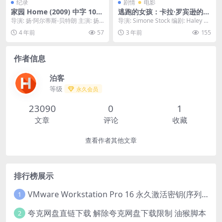
纪录
剧情
电影
家园 Home (2009) 中字 1080
逃跑的女孩：卡拉·罗宾逊的故
P
事 The Girl Who Escaped: T
导演: 扬·阿尔蒂斯-贝特朗 主演: 扬·
导演: Simone Stock 编剧: Haley H
he Kara Robinson Story (20
阿尔蒂斯-贝特朗 / 格伦·克洛斯 /...
arris 主演: 凯蒂...
4 年前
57
3 年前
155
23) 1080中字
作者信息
泊客
等级
永久会员
23090
0
1
文章
评论
收藏
查看作者其他文章
排行榜展示
VMware Workstation Pro 16 永久激活密钥(序列号)
1
夸克网盘直链下载 解除夸克网盘下载限制 油猴脚本
2