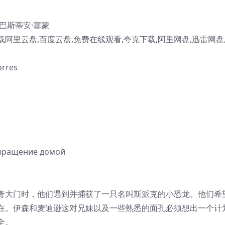
塞巴斯蒂安·塞蒙
里云盘,百度云盘,免费在线观看,夸克下载,阿里网盘,迅雷网盘
rres
вращение домой
奇大门时，他们遇到并捕获了一只名叫斯派克的小恐龙。他们希
在。伊森和麦迪逊这对兄妹以及一些熟悉的面孔必须想出一个计
全。