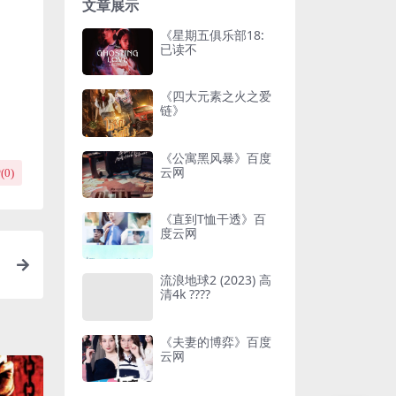
文章展示
《星期五俱乐部18:
已读不
《四大元素之火之爱
链》
《公寓黑风暴》百度
云网
(
0
)
《直到T恤干透》百
度云网
下
流浪地球2 (2023) 高
吸
清4k ????
《夫妻的博弈》百度
云网