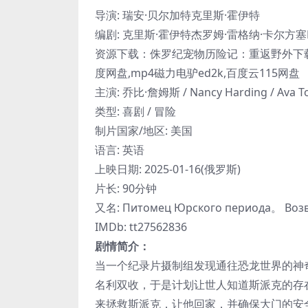
导演: 瑞安·贝尔加特克里斯·霍伊特
编剧: 克里斯·霍伊特杰罗姆·雷格纳·卡尔方
资源下载：侏罗纪宠物历险记：重返野外下载阿
度网盘,mp4磁力电驴ed2k,百度云115网盘
主演: 乔比·詹姆斯 / Nancy Harding / Ava To
类型: 喜剧 / 冒险
制片国家/地区: 美国
语言: 英语
上映日期: 2025-01-16(俄罗斯)
片长: 90分钟
又名: Питомец Юрского периода。 Воз
IMDb: tt27562836
剧情简介：
当一个纪录片摄制组发现通往恐龙世界的神
名利双收，于是计划让世人知道斯派克的存
来拯救斯派克，让他回家，并确保大门的安