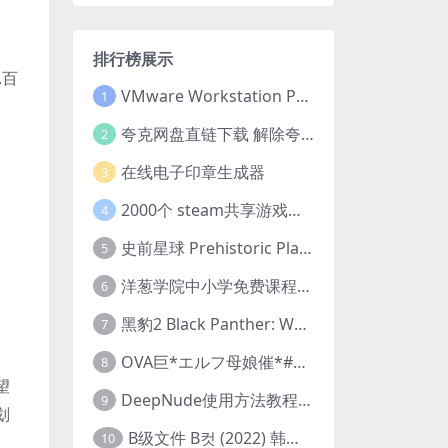
排行榜展示
,百
VMware Workstation Pro 16 永久激活密钥(序列号)
1
夸克网盘直链下载 解除夸克网盘下载限制 油猴脚本
2
在线电子印章生成器
3
2000个 steam共享游戏账号 离线steam账号分享
4
史前星球 Prehistoric Planet (2022) 中字 1080p 高清 阿里云盘 2022.5.27已更新全集
5
洋葱学院中小学免费课程集合 云盘下载
6
黑豹2 Black Panther: Wakanda Forever (2022) 高清版
7
OVA巨*エルフ母娘催*#1エルフの国を蹂*する男。汚された女王と姫
8
望
DeepNude使用方法教程FAQ
9
划
B级文件 B컷 (2022) 韩国大尺度剧情电影 1080P 中字
10