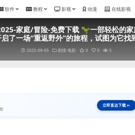
软件
教程
影视
动漫
在线影视
025-家庭/冒险-免费下载 🦖一部轻松
开启了一场“重返野外”的旅程，试图为它找
2025-09-05
剧情
电影
0
0
5
立即直达下载
部