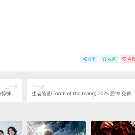
分享
收藏
点赞
上一篇
下一篇
科幻/惊悚-免
生者陵墓(Tomb of the Living)-2025-恐怖-免费
病毒意外泄
载 🪦一个考古队在一座古墓中，唤醒了一个靠
幸存者们
食“生者”阳气为生的恶灵，考古队员们逐渐变成
间赛跑，
了一具具行尸走肉，活人与死人的界限在此刻模
药🧬｜
糊🪦｜