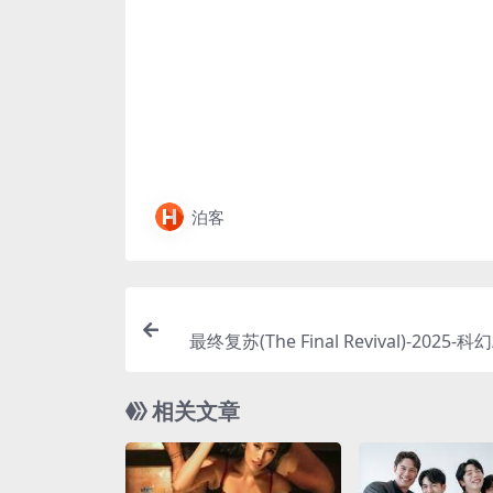
泊客
最终复苏(The Final Revival)-2025-
费下载 🧬一种能让人“死而复生”的
露，但复苏的人类却变得极具攻击性。
相关文章
不仅要躲避“复苏者”的攻击，还要与时
寻找最终的解