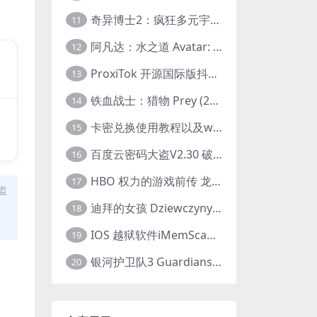
奇异博士2：疯狂多元宇宙 Doctor Strange in the Multiverse of Madness (2022) 高清版1080p
11
阿凡达：水之道 Avatar: The Way of Water (2022) 1080p 2k 4k 中文字幕
12
ProxiTok 开源国际版抖音TikTok网页版 国内网络直连
13
铁血战士：猎物 Prey (2022) 中英字幕 1080P
14
卡密兑换使用教程以及windows使用教程
15
百度云密码大盗V2.30 破解分享链接提取码
16
HBO 权力的游戏前传 龙之家族 House of the Dragon (2022) 中字 1080P 更新4集
17
盗
迪拜的女孩 Dziewczyny z Dubaju (2021) 1080P 中字
18
IOS 越狱软件iMemScan version1.2.6 游戏内存修改器
19
银河护卫队3 Guardians of the Galaxy Vol. 3 (2023)4K高清资源1080p只分享精品
20