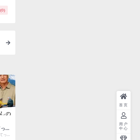
(
0
)
首页
用户
てっぺ
中心
がい
 てっぺ
港) /
/ 攀