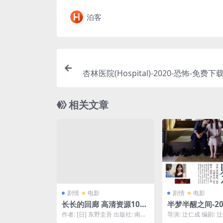
泊客
杏林医院(Hospital)-2020-恐怖-免费下载 
恐怖片，根据台湾四大鬼屋之首“杏林医
实传说改编，两个年轻人为寻找亲人，
相关文章
这座废弃的医院，结果……真的撞鬼了
剧情
电影
剧情
电影
长长的回廊 高清资源1080
半梦半醒之间-20
p只分享精品????
爱情-免费下载 
作者: [日] 东野圭吾 出版社: 南海
导演: 辻仁成 编剧: 
人在经历了一场
出版公司 出品方: 新经典文化 原
清醒的梦 / The Undyin