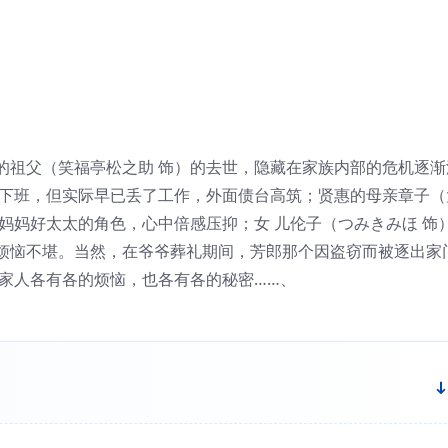
的祖父（笑福亭松之助 饰）的去世，隐藏在家族内部的危机逐渐
上下班，但实际早已丢了工作，外面债台高筑；贤惠的母亲章子（
妈妈好太太的角色，心中倍感压抑；女 儿伦子（つみきみほ 饰
烦恼不堪。当然，在爷爷葬礼期间，芳郎那个因盗窃而被逐出家
一家人各有各的烦恼，也各有各的秘密……、