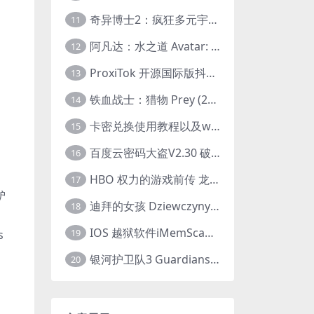
奇异博士2：疯狂多元宇宙 Doctor Strange in the Multiverse of Madness (2022) 高清版1080p
11
阿凡达：水之道 Avatar: The Way of Water (2022) 1080p 2k 4k 中文字幕
12
ProxiTok 开源国际版抖音TikTok网页版 国内网络直连
13
铁血战士：猎物 Prey (2022) 中英字幕 1080P
14
卡密兑换使用教程以及windows使用教程
15
百度云密码大盗V2.30 破解分享链接提取码
16
HBO 权力的游戏前传 龙之家族 House of the Dragon (2022) 中字 1080P 更新4集
17
驴
迪拜的女孩 Dziewczyny z Dubaju (2021) 1080P 中字
18
IOS 越狱软件iMemScan version1.2.6 游戏内存修改器
19
s
银河护卫队3 Guardians of the Galaxy Vol. 3 (2023)4K高清资源1080p只分享精品
20