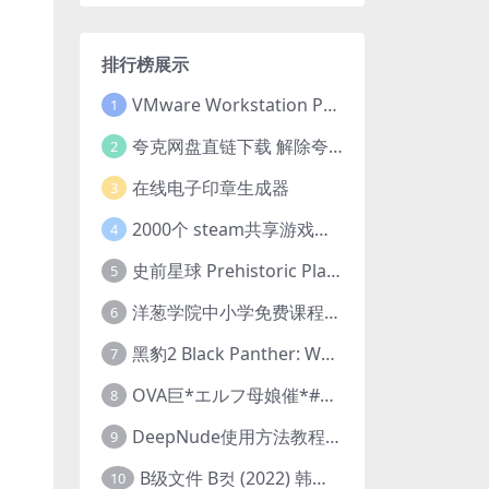
排行榜展示
VMware Workstation Pro 16 永久激活密钥(序列号)
1
夸克网盘直链下载 解除夸克网盘下载限制 油猴脚本
2
在线电子印章生成器
3
2000个 steam共享游戏账号 离线steam账号分享
4
史前星球 Prehistoric Planet (2022) 中字 1080p 高清 阿里云盘 2022.5.27已更新全集
5
洋葱学院中小学免费课程集合 云盘下载
6
黑豹2 Black Panther: Wakanda Forever (2022) 高清版
7
OVA巨*エルフ母娘催*#1エルフの国を蹂*する男。汚された女王と姫
8
DeepNude使用方法教程FAQ
9
B级文件 B컷 (2022) 韩国大尺度剧情电影 1080P 中字
10