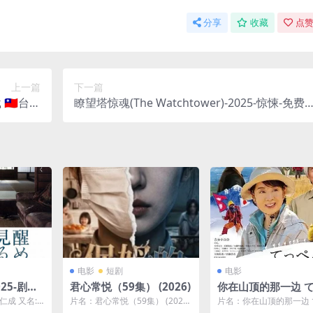
分享
收藏
点赞
上一篇
下一篇
🇹🇼台湾
瞭望塔惊魂(The Watchtower)-2025-惊悚-免费
院”的真
下载 🌲一个有“黑历史”的男人，为逃避过去，来
深夜闯入
到一个偏远的森林，当起了“护林瞭望员”，却发
🇹🇼｜
现这片看似宁静的森林，隐藏着一个更恐怖的秘
密🌲｜
电影
短剧
电影
25-剧情/
君心常悦（59集） (2026)
你在山顶的那一边 
😴一个女
んの向こうにあなた
辻仁成 又名:
片名：君心常悦（59集） (2026)
片名：你在山顶的那一边
严重的车
る / 攀过山峰遇见你(
g D...
分类：电影 年份：2026 详情介
んの向こうにあなたがいる 