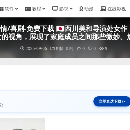
软件
教程
影视
动漫
在线影视
2003-剧情/喜剧-免费下载 🇯🇵西川美和
的视角，展现了家庭成员之间那些微妙、尴尬
2025-09-06
剧情
喜剧
0
0
9
立即直达下载
部