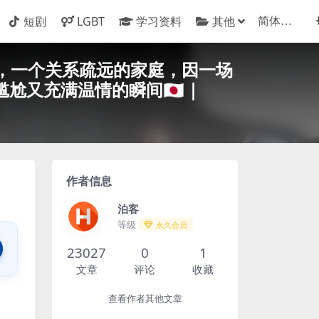
短剧
LGBT
学习资料
其他
导演处女作，一个关系疏远的家庭，因一场
又充满温情的瞬间🇯🇵｜
作者信息
泊客
等级
永久会员
23027
0
1
文章
评论
收藏
查看作者其他文章