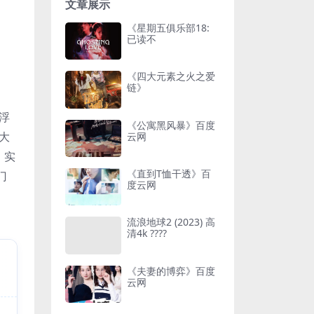
文章展示
《星期五俱乐部18:
已读不
《四大元素之火之爱
链》
浮
《公寓黑风暴》百度
大
云网
）实
《直到T恤干透》百
门
度云网
流浪地球2 (2023) 高
清4k ????
《夫妻的博弈》百度
云网