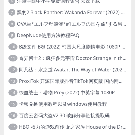
洋葱学院中小学免费课程集合 云盘下载
6
黑豹2 Black Panther: Wakanda Forever (2022) 高清版
7
OVA巨*エルフ母娘催*#1エルフの国を蹂*する男。汚された女王と姫
8
DeepNude使用方法教程FAQ
9
B级文件 B컷 (2022) 韩国大尺度剧情电影 1080P 中字
10
奇异博士2：疯狂多元宇宙 Doctor Strange in the Multiverse of Madness (2022) 高清版1080p
11
阿凡达：水之道 Avatar: The Way of Water (2022) 1080p 2k 4k 中文字幕
12
ProxiTok 开源国际版抖音TikTok网页版 国内网络直连
13
铁血战士：猎物 Prey (2022) 中英字幕 1080P
14
卡密兑换使用教程以及windows使用教程
15
百度云密码大盗V2.30 破解分享链接提取码
16
HBO 权力的游戏前传 龙之家族 House of the Dragon (2022) 中字 1080P 更新4集
17