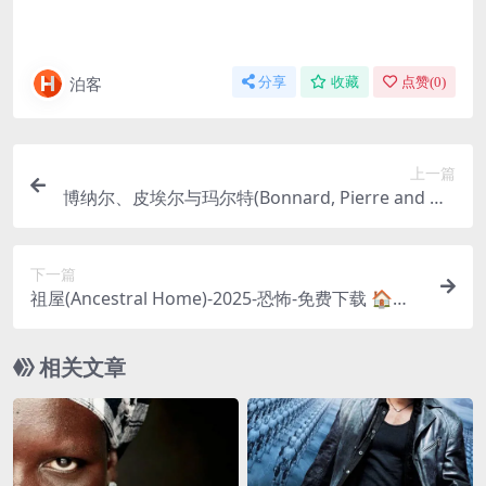
泊客
分享
收藏
点赞(
0
)
上一篇
博纳尔、皮埃尔与玛尔特(Bonnard, Pierre and Ma
rthe)-2023-剧情/传记/爱情-免费下载 🇫🇷一部关于
法国后印象派画家皮埃尔·博纳尔与他的妻子兼缪斯
下一篇
玛尔特的传记电影，探讨了他们之间长达半个世纪
祖屋(Ancestral Home)-2025-恐怖-免费下载 🏠一
的、复杂又充满艺术气息的爱情关系🇫🇷｜
个年轻人回到家族的老宅，却发现这座“祖屋”里，
似乎还住着别的“东西”。随着一系列诡异事件的发
相关文章
生，一个关于家族的黑暗历史被逐渐揭开🏠｜