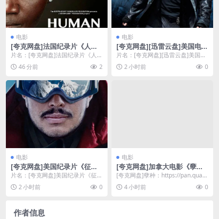
电影
电影
[夸克网盘]法国纪录片《人
[夸克网盘][迅雷云盘]美国电影
类》（2015）豆瓣8.9
《我，机器人》（2004）动
片名：[夸克网盘]法国纪录片《人
片名：[夸克网盘][迅雷云盘]美国电
作 / 科幻 / 悬疑 / 惊悚 豆瓣8.
类》（2015）豆瓣8.9 分类：电影
影《我，机器人》（2004）动
46 分前
2
2 小时前
0
3
类型：纪...
作 / 科幻 ...
电影
电影
[夸克网盘]美国纪录片《征服1
[夸克网盘]加拿大电影《孽
4座高峰：凡事皆可能》（202
种》（2025）恐怖
片名：[夸克网盘]美国纪录片《征服
[夸克网盘]孽种：https://pan.quar
1）豆瓣8.6
14座高峰：凡事皆可能》（2021）
k.cn/s/72319a2d...
2 小时前
0
4 小时前
0
豆瓣8.6...
作者信息