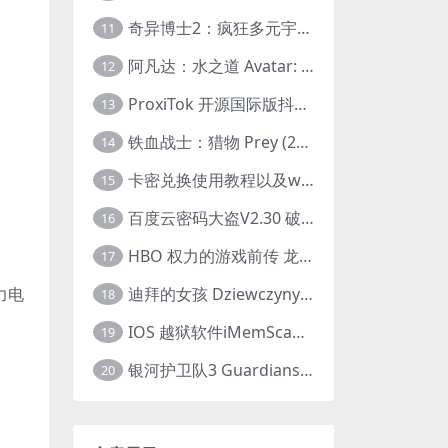
奇异博士2：疯狂多元宇宙 Doctor Strange in the Multiverse of Madness (2022) 高清版1080p
11
阿凡达：水之道 Avatar: The Way of Water (2022) 1080p 2k 4k 中文字幕
12
ProxiTok 开源国际版抖音TikTok网页版 国内网络直连
13
铁血战士：猎物 Prey (2022) 中英字幕 1080P
14
卡密兑换使用教程以及windows使用教程
15
百度云密码大盗V2.30 破解分享链接提取码
16
HBO 权力的游戏前传 龙之家族 House of the Dragon (2022) 中字 1080P 更新4集
17
迪拜的女孩 Dziewczyny z Dubaju (2021) 1080P 中字
力电
18
IOS 越狱软件iMemScan version1.2.6 游戏内存修改器
19
银河护卫队3 Guardians of the Galaxy Vol. 3 (2023)4K高清资源1080p只分享精品
20