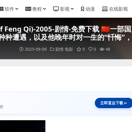
软件
教程
影视
动漫
在线影视
 of Feng Qi)-2005-剧情-免费下载 
种遭遇，以及他晚年时对一生的“忏悔”，反
2025-09-09
剧情
电影
0
0
48
立即直达下载
部