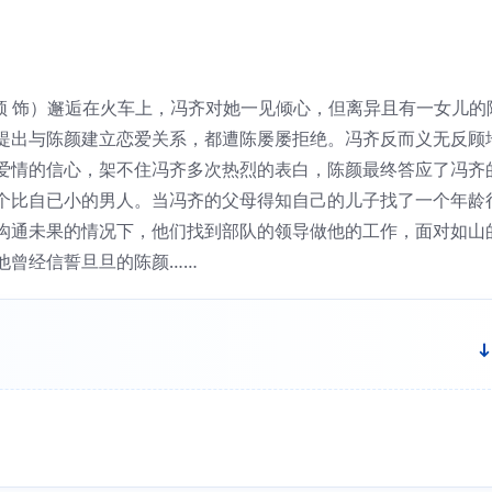
颖 饰）邂逅在火车上，冯齐对她一见倾心，但离异且有一女儿的
提出与陈颜建立恋爱关系，都遭陈屡屡拒绝。冯齐反而义无反顾
爱情的信心，架不住冯齐多次热烈的表白，陈颜最终答应了冯齐
个比自已小的男人。当冯齐的父母得知自己的儿子找了一个年龄
沟通未果的情况下，他们找到部队的领导做他的工作，面对如山
他曾经信誓旦旦的陈颜……