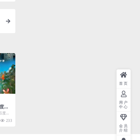
首页
用户
度云
中心
盘.中
百度云
.(20
233
会员
介绍