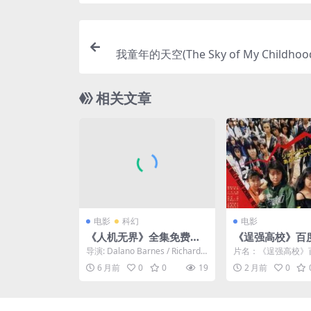
我童年的天空(The Sky of My Childhood
剧情/传记-免费下载 🇰🇿一部哈萨克
影，以优美的镜头，讲述了哈萨克斯坦
相关文章
纳扎尔巴耶夫，在草原上度过的、充满
望的童年时光
电影
科幻
电影
《人机无界》全集免费下
《逞强高校》百
载-2025-热门资源直达 –
夸克下载.阿里云盘
导演: Dalano Barnes / Richard F
片名：《逞强高校》
科幻/悬疑 – [CN][夸克网
(1990)
enwick / De...
夸克下载.阿里云盘.中字
6 月前
0
0
19
2 月前
0
分类：电影 ...
盘/百度网盘]