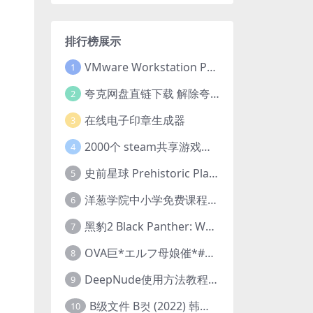
排行榜展示
VMware Workstation Pro 16 永久激活密钥(序列号)
1
夸克网盘直链下载 解除夸克网盘下载限制 油猴脚本
2
在线电子印章生成器
3
2000个 steam共享游戏账号 离线steam账号分享
4
史前星球 Prehistoric Planet (2022) 中字 1080p 高清 阿里云盘 2022.5.27已更新全集
5
洋葱学院中小学免费课程集合 云盘下载
6
黑豹2 Black Panther: Wakanda Forever (2022) 高清版
7
OVA巨*エルフ母娘催*#1エルフの国を蹂*する男。汚された女王と姫
8
DeepNude使用方法教程FAQ
9
B级文件 B컷 (2022) 韩国大尺度剧情电影 1080P 中字
10