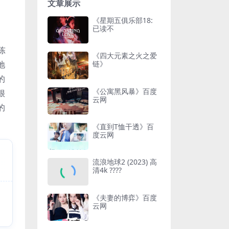
文章展示
《星期五俱乐部18:
已读不
陈
《四大元素之火之爱
地
链》
的
《公寓黑风暴》百度
很
云网
的
《直到T恤干透》百
度云网
流浪地球2 (2023) 高
清4k ????
《夫妻的博弈》百度
云网