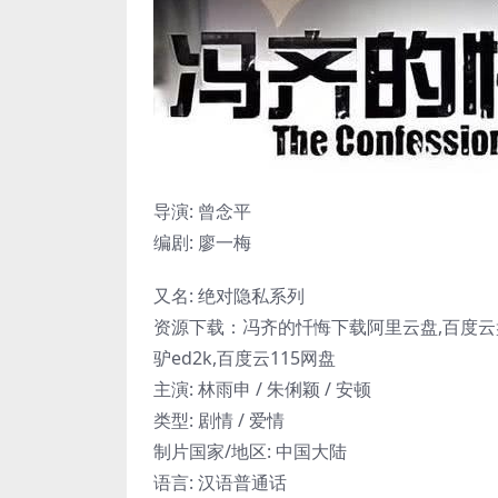
导演: 曾念平
编剧: 廖一梅
又名: 绝对隐私系列
资源下载：冯齐的忏悔下载阿里云盘,百度云盘
驴ed2k,百度云115网盘
主演: 林雨申 / 朱俐颖 / 安顿
类型: 剧情 / 爱情
制片国家/地区: 中国大陆
语言: 汉语普通话