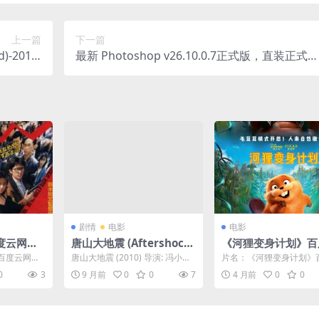
上一篇
下一篇
)-2011-
最新 Photoshop v26.10.0.7正式版，直装正式
斯坦传记电
版，AI功能增强，新增多功能永久免费使用，
首任总统
（附安装包)
梦想与希
🇰🇿｜
剧情
电影
电影
度云网盘
唐山大地震 (Aftershock)
《河狸变身计划》百
.中字.
– 2010 – 剧情/历史/灾难
网盘夸克下载.阿里云
百度云网盘
唐山大地震 (2010) 导演: 冯小刚
片名：《河狸变身计划》
– 1080P高清中字 – 夸克
字.(2026)
.(1990)
编剧: 思芜 主演: 徐帆 / 张静初...
网盘夸克下载.阿里云盘.中字
0
3
9 月前
0
0
7
4 月前
0
0
26) 分类：电...
网盘免费下载