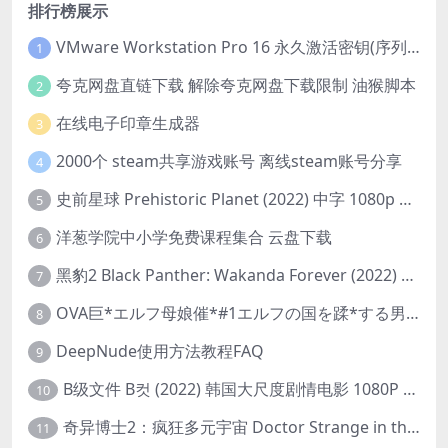
排行榜展示
VMware Workstation Pro 16 永久激活密钥(序列号)
1
夸克网盘直链下载 解除夸克网盘下载限制 油猴脚本
2
在线电子印章生成器
3
2000个 steam共享游戏账号 离线steam账号分享
4
史前星球 Prehistoric Planet (2022) 中字 1080p 高清 阿里云盘 2022.5.27已更新全集
5
洋葱学院中小学免费课程集合 云盘下载
6
黑豹2 Black Panther: Wakanda Forever (2022) 高清版
7
OVA巨*エルフ母娘催*#1エルフの国を蹂*する男。汚された女王と姫
8
DeepNude使用方法教程FAQ
9
B级文件 B컷 (2022) 韩国大尺度剧情电影 1080P 中字
10
奇异博士2：疯狂多元宇宙 Doctor Strange in the Multiverse of Madness (2022) 高清版1080p
11