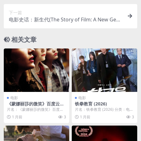
在种族隔离盛行的年代，一位白人外科医生与一位
下一篇
黑人实验员，携手开创了现代心脏外科手术，创造
电影史话：新生代(The Story of Film: A New Gene
了医学史上的“神迹”👨🏿‍⚕️｜
ration)-2021-纪录片-免费下载 🎬影迷必看！电影
史学家马克·卡曾斯，用他独特的视角，回顾了21世
相关文章
纪以来全球电影的发展与革新，从《小丑》到《寄
生虫》，带你重新审视我们这个时代的电影🎬｜
电影
电影
《蒙娜丽莎的微笑》百度云网
铁拳教育 (2026)
盘夸克下载.阿里云盘.中字.(20
片名：《蒙娜丽莎的微笑》百度云
片名：铁拳教育 (2026) 分类：电影
03)
网盘夸克下载.阿里云盘.中字.(200
年份：2026 详情介绍 2026年上...
1 月前
3
1 月前
3
3) 分类：...