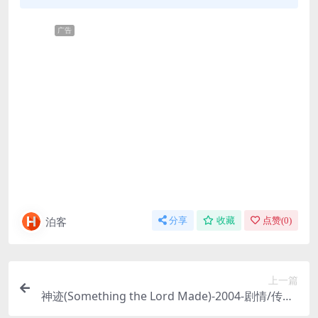
广告
泊客
分享
收藏
点赞(
0
)
上一篇
神迹(Something the Lord Made)-2004-剧情/传记/
历史-免费下载 👨🏿‍⚕️HBO出品，根据真实事件改编。