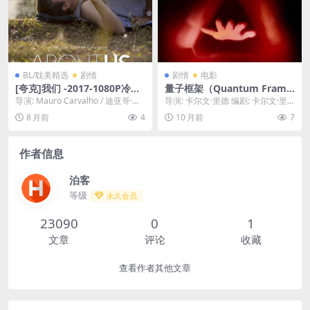
BL/耽美精选
剧情
剧情
电影
[夸克]我们 -2017-1080P冷门
量子框架（Quantum Fram
佳作-剧情/同性-[BR]
e）-2025-科幻/悬疑-免费下载
导演: Mauro Carvalho / 迪亚哥·卡
导演: 卡尔文·里德 编剧: 卡尔文·里
⚛️一个科学家发明了一台能看
萨多 编剧: Thiago ...
德 资源下载：量子框架下载阿里云
8 月前
4
10 月前
7
见“平行宇宙”的机器，却在一
盘,百度...
次实验中，意外地与另一个宇
宙的自己发生了“量子纠缠”，
作者信息
从此两个世界的命运紧密相连
⚛️｜ US
泊客
等级
永久会员
23090
0
1
文章
评论
收藏
查看作者其他文章