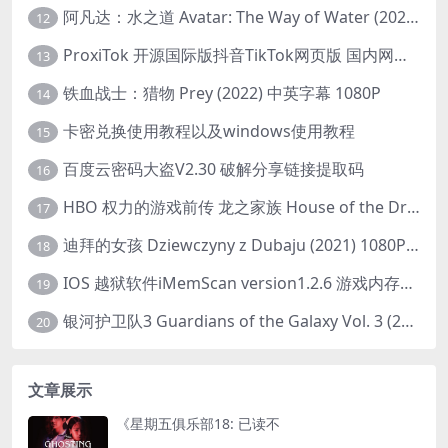
阿凡达：水之道 Avatar: The Way of Water (2022) 1080p 2k 4k 中文字幕
12
ProxiTok 开源国际版抖音TikTok网页版 国内网络直连
13
铁血战士：猎物 Prey (2022) 中英字幕 1080P
14
卡密兑换使用教程以及windows使用教程
15
百度云密码大盗V2.30 破解分享链接提取码
16
HBO 权力的游戏前传 龙之家族 House of the Dragon (2022) 中字 1080P 更新4集
17
迪拜的女孩 Dziewczyny z Dubaju (2021) 1080P 中字
18
IOS 越狱软件iMemScan version1.2.6 游戏内存修改器
19
银河护卫队3 Guardians of the Galaxy Vol. 3 (2023)4K高清资源1080p只分享精品
20
文章展示
《星期五俱乐部18: 已读不