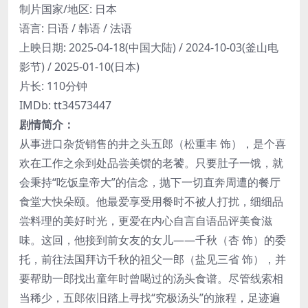
制片国家/地区: 日本
语言: 日语 / 韩语 / 法语
上映日期: 2025-04-18(中国大陆) / 2024-10-03(釜山电
影节) / 2025-01-10(日本)
片长: 110分钟
IMDb: tt34573447
剧情简介：
从事进口杂货销售的井之头五郎（松重丰 饰），是个喜
欢在工作之余到处品尝美馔的老饕。只要肚子一饿，就
会秉持“吃饭皇帝大”的信念，抛下一切直奔周遭的餐厅
食堂大快朵颐。他最爱享受用餐时不被人打扰，细细品
尝料理的美好时光，更爱在内心自言自语品评美食滋
味。这回，他接到前女友的女儿——千秋（杏 饰）的委
托，前往法国拜访千秋的祖父一郎（盐见三省 饰），并
要帮助一郎找出童年时曾喝过的汤头食谱。尽管线索相
当稀少，五郎依旧踏上寻找“究极汤头”的旅程，足迹遍