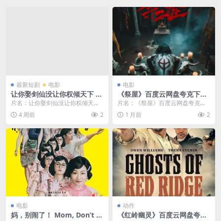
的边缘🇫🇷｜
最新短剧
电影
电影
让你娶剑仙没让你权倾天下 (8
《祭屋》百度云网盘夸克下载.
1集) | 短剧
阿里云盘.中字.(2026)
片名：让你娶剑仙没让你权倾天下
片名：《祭屋》百度云网盘夸克下
(81集) | 短剧 分类：电影 年份：20
载.阿里云盘.中字.(2026) 分类：电
4 周前
2
1 月前
2
26...
影 又名...
电影
动作
妈，别闹了！ Mom, Don’t D
《红岭幽灵》百度云网盘夸克