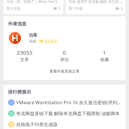
o That! / 媽，別鬧了！
下载.阿里云盘.中字.(2024)
片名：妈，别闹了！ Mom, Don't D
导演: 史蒂芬·科尔森 编剧: 布兰登·
o That! / 媽，別...
卡希拉 资源下载：红岭幽灵下载阿
3 月前
2
1 年前
9
里云盘,...
作者信息
泊客
等级
永久会员
23055
0
1
文章
评论
收藏
查看作者其他文章
排行榜展示
VMware Workstation Pro 16 永久激活密钥(序列号)
1
夸克网盘直链下载 解除夸克网盘下载限制 油猴脚本
2
在线电子印章生成器
3