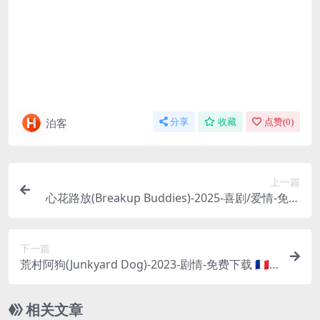
泊客
分享
收藏
点赞(
0
)
上一篇
心花路放(Breakup Buddies)-2025-喜剧/爱情-免费
下载
下一篇
荒村阿狗(Junkyard Dog)-2023-剧情-免费下载 🇫🇷
一部法国高分剧情片，在一个偏远的小村庄里，两
个从小一起长大的好朋友，因为一个女孩的到来，
相关文章
以及一只名为“阿狗”的恶犬，友情逐渐走向了失控