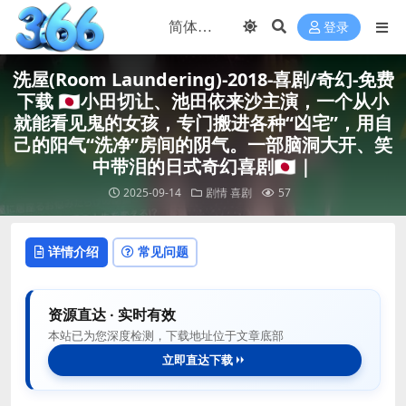
登录
洗屋(Room Laundering)-2018-喜剧/奇幻-免费
下载 🇯🇵小田切让、池田依来沙主演，一个从小
就能看见鬼的女孩，专门搬进各种“凶宅”，用自
己的阳气“洗净”房间的阴气。一部脑洞大开、笑
中带泪的日式奇幻喜剧🇯🇵｜
2025-09-14
剧情
喜剧
57
详情介绍
常见问题
资源直达 · 实时有效
本站已为您深度检测，下载地址位于文章底部
立即直达下载