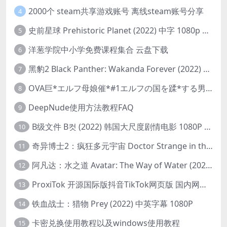
2000个 steam共享游戏账号 离线steam账号分享
4
史前星球 Prehistoric Planet (2022) 中字 1080p 高清 阿里云盘 2022.5.27已更新全集
5
洋葱学院中小学免费课程集合 云盘下载
6
黑豹2 Black Panther: Wakanda Forever (2022) 高清版
7
OVA巨*エルフ母娘催*#1エルフの国を蹂*する男。汚された女王と姫
8
DeepNude使用方法教程FAQ
9
B级文件 B컷 (2022) 韩国大尺度剧情电影 1080P 中字
10
奇异博士2：疯狂多元宇宙 Doctor Strange in the Multiverse of Madness (2022) 高清版1080p
11
阿凡达：水之道 Avatar: The Way of Water (2022) 1080p 2k 4k 中文字幕
12
ProxiTok 开源国际版抖音TikTok网页版 国内网络直连
13
铁血战士：猎物 Prey (2022) 中英字幕 1080P
14
卡密兑换使用教程以及windows使用教程
15