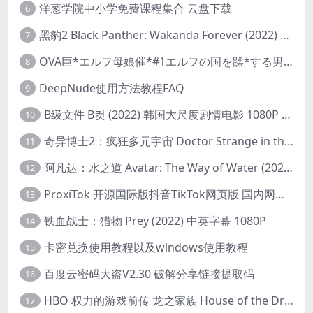
洋葱学院中小学免费课程集合 云盘下载
6
黑豹2 Black Panther: Wakanda Forever (2022) 高清版
7
OVA巨*エルフ母娘催*#1エルフの国を蹂*する男。汚された女王と姫
8
DeepNude使用方法教程FAQ
9
B级文件 B컷 (2022) 韩国大尺度剧情电影 1080P 中字
10
奇异博士2：疯狂多元宇宙 Doctor Strange in the Multiverse of Madness (2022) 高清版1080p
11
阿凡达：水之道 Avatar: The Way of Water (2022) 1080p 2k 4k 中文字幕
12
ProxiTok 开源国际版抖音TikTok网页版 国内网络直连
13
铁血战士：猎物 Prey (2022) 中英字幕 1080P
14
卡密兑换使用教程以及windows使用教程
15
百度云密码大盗V2.30 破解分享链接提取码
16
HBO 权力的游戏前传 龙之家族 House of the Dragon (2022) 中字 1080P 更新4集
17