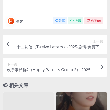
泊客
分享
收藏
点赞(
0
)
上一篇
十二封信（Twelve Letters）-2025-剧情-免费下载
💌一个女人在去世后，给她的亲人留下了“十二封
信”，每一封信，都揭开了一个她生前未曾说出口的
下一篇
秘密，也指引着家人们走出悲伤，重新面对生活💌
欢乐家长群2（Happy Parents Group 2）-2025-喜
｜ CN
剧/家庭-免费下载 👨‍👩‍👧‍👦续作回归！随着孩子们升入新
的年级，家长群里的“战争”也再度升级，一部真实
相关文章
又扎心的家庭喜剧，让你在爆笑中看见自己的影子
👨‍👩‍👧‍👦｜ CN