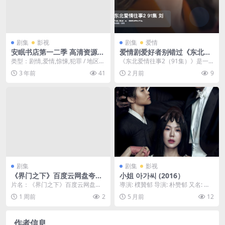
剧集
影视
剧集
爱情
安眠书店第一二季 高清资源10
爱情剧爱好者别错过《东北爱
80p只分享精品????
情往事2 91集 刘浩群＆郭宇
类型：剧情,爱情,惊悚,犯罪 / 地区：
《东北爱情往事2（91集）》是一
欣》 未删减 限时转存
欧美 / 年份：2018 主演：佩恩·拜...
部充满东北地域风情的爱情题材短
3 年前
41
2 月前
9
剧。故事围绕着一群...
剧集
剧集
影视
《界门之下》百度云网盘夸克
小姐 아가씨 (2016）
下载.阿里云盘.中字.(2026)
片名：《界门之下》百度云网盘夸
導演: 樸贊郁 导演: 朴赞郁 又名: 下
克下载.阿里云盘.中字.(2026) 分
女诱罪(港) / 下女的诱惑(台) /...
1 周前
2
5 月前
12
类：剧集 ...
作者信息