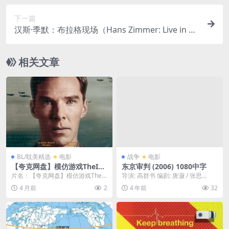
影”发展史的纪录片，通过采访众多恐怖片导演与学
下一篇
者，探讨了从诞生之初到现代，美国恐怖片是如何
汉斯·季默：布拉格现场（Hans Zimmer: Live in Pr
反映美国社会不同时期的集体“噩梦”与焦虑的🇺🇸｜
ague）-2017-纪录片/音乐-免费下载 🎶当代电影配
US
乐之神“汉斯·季默”的封神现场！在这场音乐会上，
相关文章
他将亲自演奏《盗梦空间》、《星际穿越》、《加
勒比海盗》等一系列由他操刀的经典电影配乐，带
给你极致的视听盛宴🎶｜ GB
BL/耽美精选
电影
战争
电影
【夸克网盘】模仿游戏TheImi
东京审判 (2006) 1080中字
tationGame(2014)同性/传
片名：【夸克网盘】模仿游戏TheI
导演: 高群书 编剧: 唐灏 / 张思
记/战争
mitationGame(2014)同性/传记...
涛 / 张弛 / 胡坤 主演: 刘松仁 /...
4 月前
2
4 年前
32