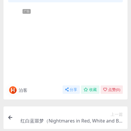
广告
泊客
分享
收藏
点赞(
0
)
上一篇
红白蓝噩梦（Nightmares in Red, White and Blu
e）-2009-纪录片-免费下载 🇺🇸一部梳理“美国恐怖电