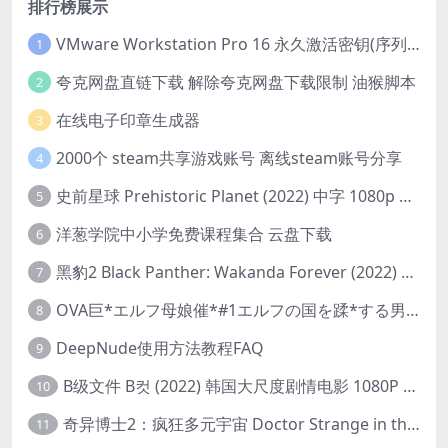
排行榜展示
VMware Workstation Pro 16 永久激活密钥(序列号)
1
夸克网盘直链下载 解除夸克网盘下载限制 油猴脚本
2
在线电子印章生成器
3
2000个 steam共享游戏账号 离线steam账号分享
4
史前星球 Prehistoric Planet (2022) 中字 1080p 高清 阿里云盘 2022.5.27已更新全集
5
洋葱学院中小学免费课程集合 云盘下载
6
黑豹2 Black Panther: Wakanda Forever (2022) 高清版
7
OVA巨*エルフ母娘催*#1エルフの国を蹂*する男。汚された女王と姫
8
DeepNude使用方法教程FAQ
9
B级文件 B컷 (2022) 韩国大尺度剧情电影 1080P 中字
10
奇异博士2：疯狂多元宇宙 Doctor Strange in the Multiverse of Madness (2022) 高清版1080p
11