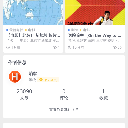
最新电影
电影
剧情
电影
【电影】北纬1° 新加坡 短片 L
送院途中（On the Way to t
eo Roy Aron（2012） 网盘
he Hospital）-2025-剧情-免
片名：【电影】北纬1° 新加坡 短片
导演: 卓韵芝 编剧: 卓韵芝 资源下
保存
费下载 🚑一部聚焦“急救员”的
Leo Roy Aron（2012） 网盘...
载：送院途中下载阿里云盘,百度云
4 月前
1
10 月前
30
电影，在分秒必争的“送院途
盘,免费在...
中”，他们不仅要与死神赛跑，
还要面对各种人性的考验与抉
作者信息
择🚑｜ HK
泊客
等级
永久会员
23090
0
1
文章
评论
收藏
查看作者其他文章