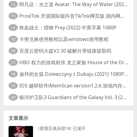
阿凡达：水之道 Avatar: The Way of Water (2022) 1080p 2k 4k 中文字幕
12
ProxiTok 开源国际版抖音TikTok网页版 国内网络直连
13
铁血战士：猎物 Prey (2022) 中英字幕 1080P
14
卡密兑换使用教程以及windows使用教程
15
百度云密码大盗V2.30 破解分享链接提取码
16
HBO 权力的游戏前传 龙之家族 House of the Dragon (2022) 中字 1080P 更新4集
17
迪拜的女孩 Dziewczyny z Dubaju (2021) 1080P 中字
18
IOS 越狱软件iMemScan version1.2.6 游戏内存修改器
19
银河护卫队3 Guardians of the Galaxy Vol. 3 (2023)4K高清资源1080p只分享精品
20
文章展示
《星期五俱乐部18: 已读不