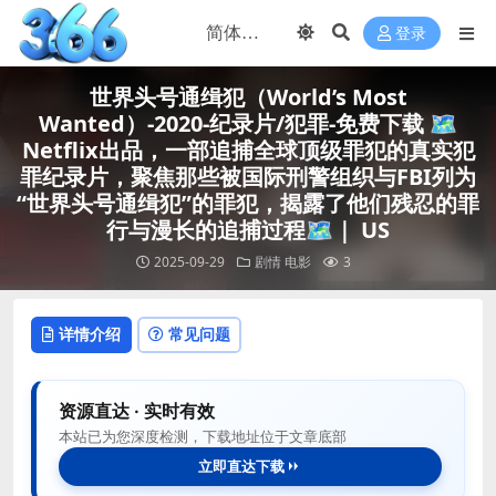
登录
世界头号通缉犯（World’s Most
Wanted）-2020-纪录片/犯罪-免费下载 🗺️
Netflix出品，一部追捕全球顶级罪犯的真实犯
罪纪录片，聚焦那些被国际刑警组织与FBI列为
“世界头号通缉犯”的罪犯，揭露了他们残忍的罪
行与漫长的追捕过程🗺️｜ US
2025-09-29
剧情
电影
3
详情介绍
常见问题
资源直达 · 实时有效
本站已为您深度检测，下载地址位于文章底部
立即直达下载