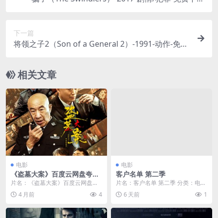
🇰🇷玄彬主演，为了抓住一个史无前例的“巨骗”，一
个检察官，决定与另一个更厉害的“骗子”联手，上
下一篇
演了一出“黑吃黑”的骗中奇案🇰🇷｜ KR
将领之子2（Son of a General 2）-1991-动作-免费
下载 🇰🇷韩国经典黑帮片续作，在经历了腥风血雨之
后，曾经的“将领之子”，将面临来自新势力的挑
相关文章
战，为守护自己的荣誉与地盘，再战江湖🇰🇷｜ KR
电影
电影
《盗墓大案》百度云网盘夸克
客户名单 第二季
下载.阿里云盘.中字.(2026)
片名：《盗墓大案》百度云网盘夸
片名：客户名单 第二季 分类：电影
克下载.阿里云盘.中字.(2026) 分
详情介绍 《客户名单 第二季》免费
4 月前
4
6 天前
1
类：电影 ...
在线观看，...