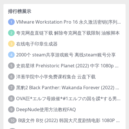
排行榜展示
VMware Workstation Pro 16 永久激活密钥(序列号)
1
夸克网盘直链下载 解除夸克网盘下载限制 油猴脚本
2
在线电子印章生成器
3
2000个 steam共享游戏账号 离线steam账号分享
4
史前星球 Prehistoric Planet (2022) 中字 1080p 高清 阿里云盘 2022.5.27已更新全集
5
洋葱学院中小学免费课程集合 云盘下载
6
黑豹2 Black Panther: Wakanda Forever (2022) 高清版
7
OVA巨*エルフ母娘催*#1エルフの国を蹂*する男。汚された女王と姫
8
DeepNude使用方法教程FAQ
9
B级文件 B컷 (2022) 韩国大尺度剧情电影 1080P 中字
10