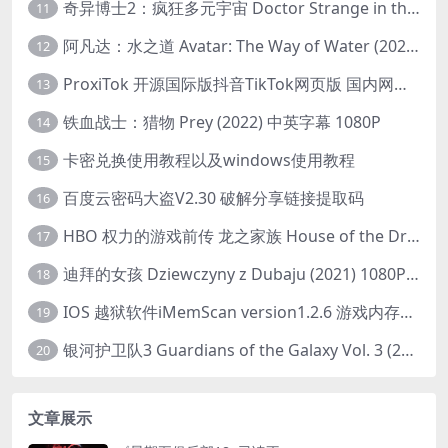
奇异博士2：疯狂多元宇宙 Doctor Strange in the Multiverse of Madness (2022) 高清版1080p
11
阿凡达：水之道 Avatar: The Way of Water (2022) 1080p 2k 4k 中文字幕
12
ProxiTok 开源国际版抖音TikTok网页版 国内网络直连
13
铁血战士：猎物 Prey (2022) 中英字幕 1080P
14
卡密兑换使用教程以及windows使用教程
15
百度云密码大盗V2.30 破解分享链接提取码
16
HBO 权力的游戏前传 龙之家族 House of the Dragon (2022) 中字 1080P 更新4集
17
迪拜的女孩 Dziewczyny z Dubaju (2021) 1080P 中字
18
IOS 越狱软件iMemScan version1.2.6 游戏内存修改器
19
银河护卫队3 Guardians of the Galaxy Vol. 3 (2023)4K高清资源1080p只分享精品
20
文章展示