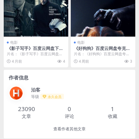
电影
电影
《影子写手》百度云网盘下载.
《好狗狗》百度云网盘夸克下
阿里云盘.英语中字.(2010)
载.阿里云盘.中字.(2025)
片名：《影子写手》百度云网盘下
片名：《好狗狗》百度云网盘夸克
载.阿里云盘.英语中字.(2010) 分
下载.阿里云盘.中字.(2025) 分类：
4 月前
4
4 周前
3
类：电影 ...
电影 又...
作者信息
泊客
等级
永久会员
23090
0
1
文章
评论
收藏
查看作者其他文章