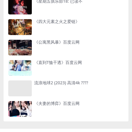
《星期五俱乐部18: 已读不
《四大元素之火之爱链》
《公寓黑风暴》百度云网
《直到T恤干透》百度云网
流浪地球2 (2023) 高清4k ????
《夫妻的博弈》百度云网