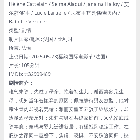
Hélène Cattelain / Selma Alaoui / Janaina Halloy / 艾
尔莎·霍本 / Lucie Laruelle / 法布里齐奥·隆吉奥内 /
Babette Verbeek
类型: 剧情
制片国家/地区: 法国 / 比利时
语言: 法语
上映日期: 2025-05-23(戛纳国际电影节/法国)
片长: 105分钟
IMDb: tt32909489
剧情简介：
稚气未除，先成了母亲。抱着初生儿，谢西嘉欲见生
母，想知当年被抛弃的原因；佩拉静待男友放监，他对
亲生骨肉却视若无睹；雅丽安望寄养孩子继续求学，却
遭酗酒母亲反对；朱莉与男友共建家庭前，须先彻底戒
除毒瘾；奈玛与婴儿迁进新居，有望找到稳定工作。在
庇护之家同一屋檐下，焦虑、恐惧、不安殊途同归，抉