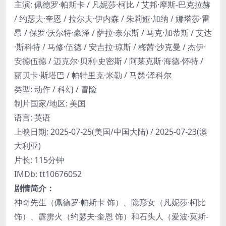
主演: 佩德罗·帕斯卡 / 凡妮莎·柯比 / 艾邦·摩斯-巴克拉赫
/ 约瑟夫·奎恩 / 拉尔夫·伊内森 / 朱莉娅·加纳 / 娜塔莎·雷
昂 / 保罗·沃尔特·豪泽 / 萨拉·奈尔斯 / 马克·加蒂斯 / 艾达
·斯科特 / 马修·伍德 / 安吉拉·琼斯 / 梅茜·沙克曼 / 杰伊·
安德伍德 / 迈克尔·贝利·史密斯 / 阿莱克斯·海德-怀特 /
丽贝卡·斯塔巴 / 帕特里克·米勒 / 马瑟·泽科尔
类型: 动作 / 科幻 / 冒险
制片国家/地区: 美国
语言: 英语
上映日期: 2025-07-25(美国/中国大陆) / 2025-07-23(澳
大利亚)
片长: 115分钟
IMDb: tt10676052
剧情简介：
神奇先生（佩德罗·帕斯卡 饰）、隐形女（凡妮莎·柯比
饰）、霹雳火（约瑟夫·奎恩 饰）和石头人（爱波·莫斯-