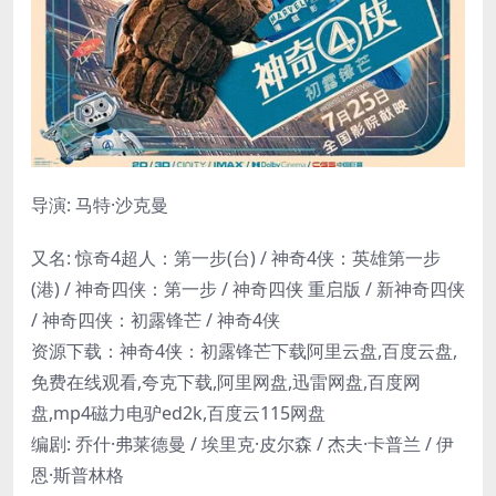
导演: 马特·沙克曼
又名: 惊奇4超人：第一步(台) / 神奇4侠：英雄第一步
(港) / 神奇四侠：第一步 / 神奇四侠 重启版 / 新神奇四侠
/ 神奇四侠：初露锋芒 / 神奇4侠
资源下载：神奇4侠：初露锋芒下载阿里云盘,百度云盘,
免费在线观看,夸克下载,阿里网盘,迅雷网盘,百度网
盘,mp4磁力电驴ed2k,百度云115网盘
编剧: 乔什·弗莱德曼 / 埃里克·皮尔森 / 杰夫·卡普兰 / 伊
恩·斯普林格