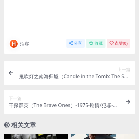
泊客
分享
收藏
点赞(
0
)
上一篇
鬼吹灯之南海归墟（Candle in the Tomb: The Sou
th Sea Eye）-2023-悬疑/惊悚/冒险-免费下载 🌊潘
粤明版“铁三角”回归！这一次，他们将深入波涛诡
下一篇
谲的南海之中，探寻传说中的“归墟”之地，破解关
干探群英（The Brave Ones）-1975-剧情/犯罪-免
于秦王照骨镜的千年谜团，水下硬核探险，高能不
费下载 🇭🇰一部70年代的邵氏警匪片，汇集了当时的
断！🌊｜ CN
一众硬汉明星，通过几个独立又关联的案件，展现
相关文章
了香港皇家警察“干探”们，与罪犯斗智斗勇的英雄
群像🇭🇰｜ HK