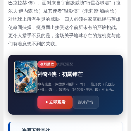
巴克拉赫 饰）。面对来自宇宙级威胁“行星吞噬者”（拉
尔夫·伊内森 饰）及其使者“银影侠”（朱莉娅·加纳 饰）
对地球上所有生灵的威胁，四人必须在家庭羁绊与英雄
使命间抉择，挺身而出接受这个前所未有的严峻挑战。
更令人措手不及的是，这场关乎地球存亡的危机竟与他
们有着意想不到的关联。
在线播放
资源已匹配
神奇4侠：初露锋芒
神奇先生（佩德罗·帕斯卡 饰）、隐形女（凡妮莎
·柯比 饰）、霹雳火（约瑟夫·奎恩 饰）和石头人
（爱波·莫斯-巴克拉赫 饰）。面对来自宇宙级威
胁“行星吞噬者”（拉…
立即观看
影片详情
资源下载直达