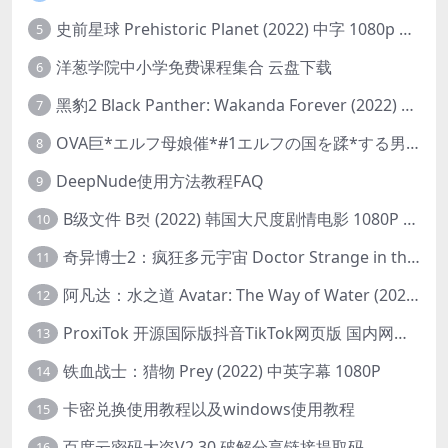
史前星球 Prehistoric Planet (2022) 中字 1080p 高清 阿里云盘 2022.5.27已更新全集
5
洋葱学院中小学免费课程集合 云盘下载
6
黑豹2 Black Panther: Wakanda Forever (2022) 高清版
7
OVA巨*エルフ母娘催*#1エルフの国を蹂*する男。汚された女王と姫
8
DeepNude使用方法教程FAQ
9
B级文件 B컷 (2022) 韩国大尺度剧情电影 1080P 中字
10
奇异博士2：疯狂多元宇宙 Doctor Strange in the Multiverse of Madness (2022) 高清版1080p
11
阿凡达：水之道 Avatar: The Way of Water (2022) 1080p 2k 4k 中文字幕
12
ProxiTok 开源国际版抖音TikTok网页版 国内网络直连
13
铁血战士：猎物 Prey (2022) 中英字幕 1080P
14
卡密兑换使用教程以及windows使用教程
15
百度云密码大盗V2.30 破解分享链接提取码
16