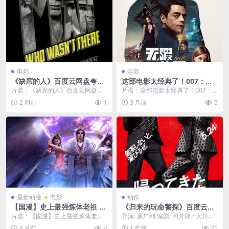
电影
电影
《缺席的人》百度云网盘夸克
这部电影太经典了！007：无
下载.阿里云盘.中字.(2001)
暇赴死 全集高清在线观看
片名：《缺席的人》百度云网盘夸
片名：这部电影太经典了！007：
克下载.阿里云盘.中字.(2001) 分
无暇赴死 全集高清在线观看 分类：
2 周前
1
3 月前
5
类：电影 ...
电影 详情介绍...
最新动漫
电影
动作
【国漫】史上最强炼体老祖 (2
《归来的玩命警探》百度云网
026) 4K 更新EP27
盘夸克下载.阿里云盘.中字.(20
片名：【国漫】史上最强炼体老祖
导演: 原广利 编剧: 冈芳郎 / 大川俊
24)
(2026) 4K 更新EP27 分类：电影
道 又名: 归来的危险警探 资源下
4 月前
4
1 年前
31