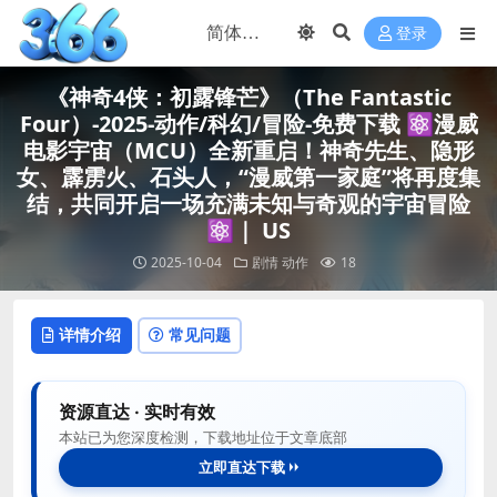
登录
《神奇4侠：初露锋芒》（The Fantastic
Four）-2025-动作/科幻/冒险-免费下载 ⚛️漫威
电影宇宙（MCU）全新重启！神奇先生、隐形
女、霹雳火、石头人，“漫威第一家庭”将再度集
结，共同开启一场充满未知与奇观的宇宙冒险
⚛️｜ US
2025-10-04
剧情
动作
18
详情介绍
常见问题
资源直达 · 实时有效
本站已为您深度检测，下载地址位于文章底部
立即直达下载