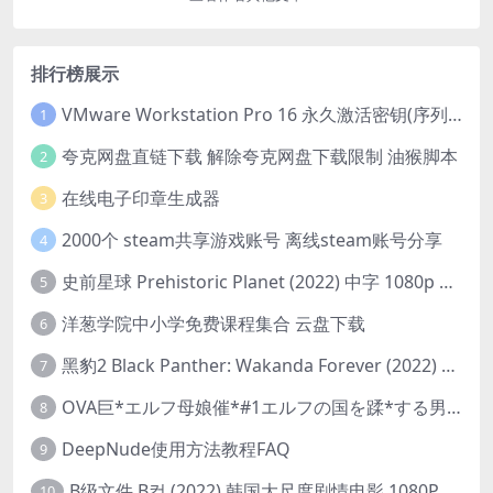
排行榜展示
VMware Workstation Pro 16 永久激活密钥(序列号)
1
夸克网盘直链下载 解除夸克网盘下载限制 油猴脚本
2
在线电子印章生成器
3
2000个 steam共享游戏账号 离线steam账号分享
4
史前星球 Prehistoric Planet (2022) 中字 1080p 高清 阿里云盘 2022.5.27已更新全集
5
洋葱学院中小学免费课程集合 云盘下载
6
黑豹2 Black Panther: Wakanda Forever (2022) 高清版
7
OVA巨*エルフ母娘催*#1エルフの国を蹂*する男。汚された女王と姫
8
DeepNude使用方法教程FAQ
9
B级文件 B컷 (2022) 韩国大尺度剧情电影 1080P 中字
10