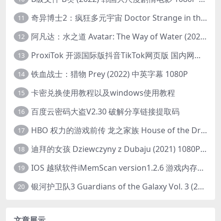
奇异博士2：疯狂多元宇宙 Doctor Strange in the Multiverse of Madness (2022) 高清版1080p
11
阿凡达：水之道 Avatar: The Way of Water (2022) 1080p 2k 4k 中文字幕
12
ProxiTok 开源国际版抖音TikTok网页版 国内网络直连
13
铁血战士：猎物 Prey (2022) 中英字幕 1080P
14
卡密兑换使用教程以及windows使用教程
15
百度云密码大盗V2.30 破解分享链接提取码
16
HBO 权力的游戏前传 龙之家族 House of the Dragon (2022) 中字 1080P 更新4集
17
迪拜的女孩 Dziewczyny z Dubaju (2021) 1080P 中字
18
IOS 越狱软件iMemScan version1.2.6 游戏内存修改器
19
银河护卫队3 Guardians of the Galaxy Vol. 3 (2023)4K高清资源1080p只分享精品
20
文章展示