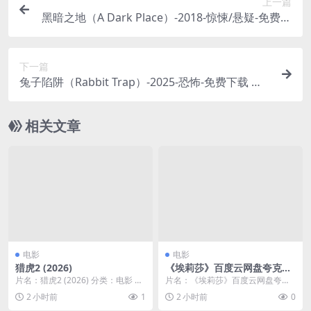
上一篇
黑暗之地（A Dark Place）-2018-惊悚/悬疑-免费下
载 🌲一个卡车司机，在得知镇上的一个男孩失踪
后，决定独自展开调查，却发现这个看似宁静的小
下一篇
镇，隐藏着一个黑暗的秘密，而他自己，也成了某
兔子陷阱（Rabbit Trap）-2025-恐怖-免费下载 🐇
些人的眼中钉🌲｜ GB
一个家庭搬入新家后，在后院发现了一个古老的“兔
子陷阱”，当他们好奇地启动陷阱后，却没想到，这
相关文章
个陷阱捕捉的，并非兔子……🐇｜ US
电影
电影
猎虎2 (2026)
《埃莉莎》百度云网盘夸克下
载.阿里云盘.中字.(2025)
片名：猎虎2 (2026) 分类：电影 年
片名：《埃莉莎》百度云网盘夸克
份：2026 详情介绍 夸克网盘 百
下载.阿里云盘.中字.(2025) 分类：
2 小时前
1
2 小时前
0
度...
电影 又...