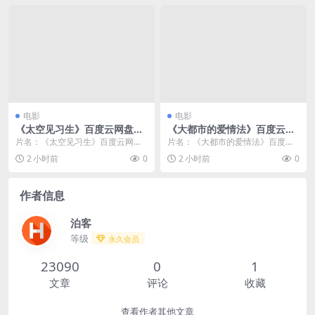
电影
电影
《太空见习生》百度云网盘夸
《大都市的爱情法》百度云网
克下载.阿里云盘.中字.(2025)
盘下载.阿里云盘.韩语中字.(20
片名：《太空见习生》百度云网盘
片名：《大都市的爱情法》百度云
24)（资源分享）
夸克下载.阿里云盘.中字.(2025) 分
网盘下载.阿里云盘.韩语中字.(202
2 小时前
0
2 小时前
0
类：电影...
4) 分类：...
作者信息
泊客
等级
永久会员
23090
0
1
文章
评论
收藏
查看作者其他文章