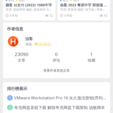
剧情
电影
剧情
动作
掮客 브로커 (2022) 1080中字
命案 2023 粤语中字 郑保瑞 导
演 林家栋 杨乐文 主演 只分享
导演: 是枝裕和 编剧: 是枝裕和 主
导演: 郑保瑞 编剧: 游乃海 / 李春晖
精品????
演: 宋康昊 / 姜栋元 / 裴斗娜 / ...
主演: 林家栋 / 杨乐文 / 吴廷...
4 年前
32
3 年前
92
作者信息
泊客
等级
永久会员
23090
0
1
文章
评论
收藏
查看作者其他文章
排行榜展示
VMware Workstation Pro 16 永久激活密钥(序列号)
1
夸克网盘直链下载 解除夸克网盘下载限制 油猴脚本
2