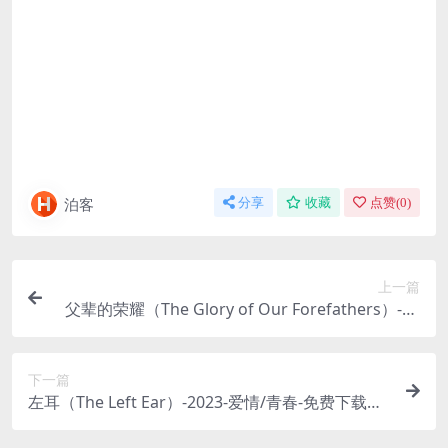
泊客
分享
收藏
点赞(
0
)
上一篇
父辈的荣耀（The Glory of Our Forefathers）-20
23-剧情-免费下载 🌲一部描绘中国林业变迁的年代
剧，通过东北林区一个普通家庭三代人的故事，展
下一篇
现了从90年代“林业改革”至今，林区人民在时代变
左耳（The Left Ear）-2023-爱情/青春-免费下载
迁中的坚守、阵痛与新生🌲｜ CN
📖剧版《左耳》，一个左耳听力不好的“乖乖女”，