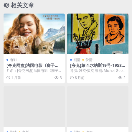
与一个性格叛逆的“坏女孩”，以及她们身边一群性
相关文章
格各异的少年，在青春期里，所经历的那些关于
爱、疼痛与成长的残酷青春物语📖｜ CN
电影
剧情
爱情
[夸克网盘]法国电影《狮子与
[夸克]蒙巴尔纳斯19号-1958-1
狼》（2021）家庭 / 冒险 豆
080P影迷公认最佳源-剧情/传
片名：[夸克网盘]法国电影《狮子与
导演: 雅克·贝克 编剧: Michel-Geor
瓣7.4
记-[FR]
狼》（2021）家庭 / 冒险 豆瓣7.4
ges Michel / 雅克...
1 月前
3
8 月前
2
分...