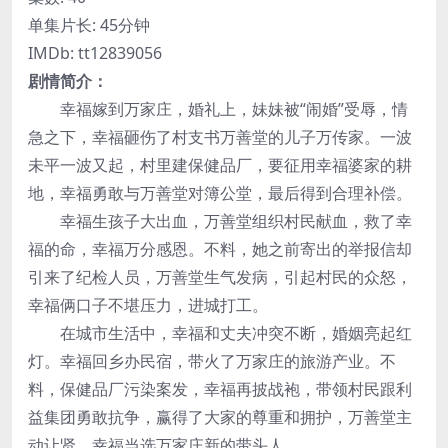
单集片长: 45分钟
IMDb: tt12839056
剧情简介：
幸福嫁到万家庄，婚礼上，妹妹被“闹婚”受辱，情
急之下，幸福砸伤了村支书万善堂的儿子万传家。一波
未平一波又起，村里建保健品厂，要征用幸福婆家的耕
地，幸福勇敢与万善堂对簿公堂，最后得到合理补偿。
幸福生孩子大出血，万善堂组织村民献血，救了幸
福的命，幸福万分感恩。不料，她之前寄出的举报信却
引来了纪检人员，万善堂生气发病，引起村民的众怒，
幸福俩口子不堪压力，进城打工。
在城市生活中，幸福和丈夫冲突不断，婚姻亮起红
灯。幸福回乡办民宿，带火了万家庄的旅游产业。不
料，保健品厂污染案发，幸福再披战袍，带领村民跟利
益集团勇敢抗争，赢得了大家的尊重和拥护，万善堂主
动让贤，幸福当选万家庄新的带头人。