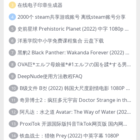
在线电子印章生成器
3
2000个 steam共享游戏账号 离线steam账号分享
4
史前星球 Prehistoric Planet (2022) 中字 1080p 高清 阿里云盘 2022.5.27已更新全集
5
洋葱学院中小学免费课程集合 云盘下载
6
黑豹2 Black Panther: Wakanda Forever (2022) 高清版
7
OVA巨*エルフ母娘催*#1エルフの国を蹂*する男。汚された女王と姫
8
DeepNude使用方法教程FAQ
9
B级文件 B컷 (2022) 韩国大尺度剧情电影 1080P 中字
10
奇异博士2：疯狂多元宇宙 Doctor Strange in the Multiverse of Madness (2022) 高清版1080p
11
阿凡达：水之道 Avatar: The Way of Water (2022) 1080p 2k 4k 中文字幕
12
ProxiTok 开源国际版抖音TikTok网页版 国内网络直连
13
铁血战士：猎物 Prey (2022) 中英字幕 1080P
14