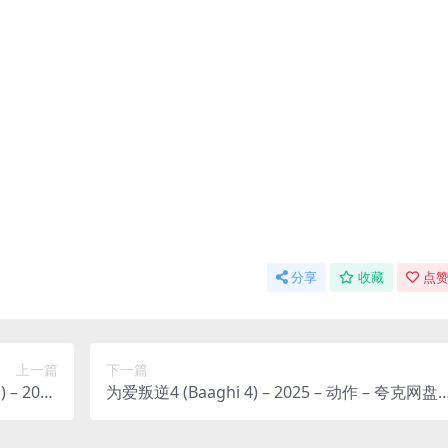
分享
收藏
点赞
上一篇
下一篇
 – 2010
为爱叛逆4 (Baaghi 4) – 2025 – 动作 – 夸克网盘
（根据真
免费下载💥（2025印度动作片）“为爱叛逆”系列
被遗弃，
第四部，主角将面临全新的敌人和更加火爆的动