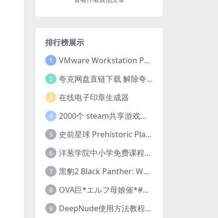
排行榜展示
VMware Workstation Pro 16 永久激活密钥(序列号)
1
夸克网盘直链下载 解除夸克网盘下载限制 油猴脚本
2
在线电子印章生成器
3
2000个 steam共享游戏账号 离线steam账号分享
4
史前星球 Prehistoric Planet (2022) 中字 1080p 高清 阿里云盘 2022.5.27已更新全集
5
洋葱学院中小学免费课程集合 云盘下载
6
黑豹2 Black Panther: Wakanda Forever (2022) 高清版
7
OVA巨*エルフ母娘催*#1エルフの国を蹂*する男。汚された女王と姫
8
DeepNude使用方法教程FAQ
9