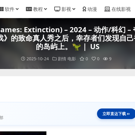
软件
教程
影视
动漫
在线影视
ames: Extinction) – 2024 – 动作
游戏》的致命真人秀之后，幸存者们发现自
的岛屿上。🦖｜ US
2025-10-24
剧情
电影
0
0
9
立即直达下载
部