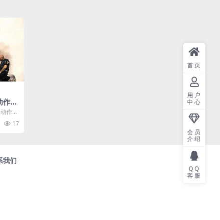
首页
用户
动作
中心
清
 动作
类：电影
17
会员
介绍
系我们
QQ
客服