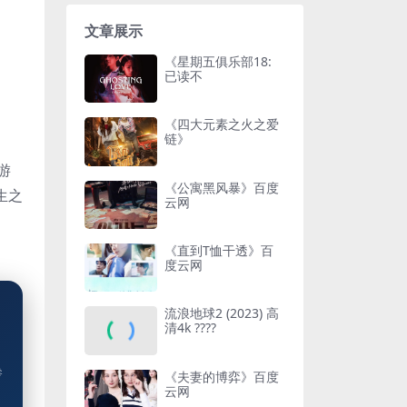
文章展示
《星期五俱乐部18:
已读不
《四大元素之火之爱
链》
游
《公寓黑风暴》百度
生之
云网
《直到T恤干透》百
度云网
流浪地球2 (2023) 高
清4k ????
參
《夫妻的博弈》百度
云网