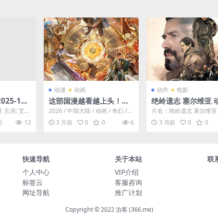
性，融入
作场面，再次为正义与所爱之人而战。💥｜ IN
｜ ES
动漫
动画
动作
电影
25-108
这部国漫越看越上头！
绝岭遗志 塞尔维亚 
-动作/战
《大道独行之蝶龙变》 20
电影 2024 中字 高
 主演: 艾米
2026 / 中国大陆 / 动画 / 奇幻 /
片名：绝岭遗志 塞尔维亚
26 4K 夸克网盘 未删减 限
莱齐 / 法拉
冒险。洛离从⼩被困于⽆灵之地
电影 2024 中字 高清 分
0
12
3 月前
0
0
6
3 月前
0
0
银州...
又名：S...
时转存
快速导航
关于本站
联
个人中心
VIP介绍
标签云
客服咨询
网址导航
推广计划
Copyright © 2022 泊客 (366.me)