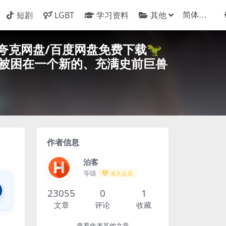
短剧
LGBT
学习资料
其他
/科幻 – 夸克网盘/百度网盘免费下载🦖
己被困在一个新的、充满史前巨兽
作者信息
泊客
等级
永久会员
23055
0
1
文章
评论
收藏
查看作者其他文章