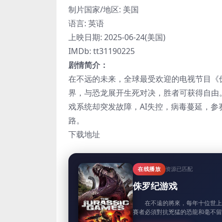
制片国家/地区: 美国
语言: 英语
上映日期: 2025-06-24(美国)
IMDb: tt31190225
剧情简介：
在不远的未来，全球最受欢迎的电视节目《
界，与恐龙展开生死对决，胜者可获得自由。本季新主
戏系统却突发故障，AI失控，病毒蔓延，
路。
下载地址
在线播放
资源已匹配
侏罗纪游戏
在不遠的將來，每年十位世上最
賽者必須對抗兇猛的恐龍和毫不留