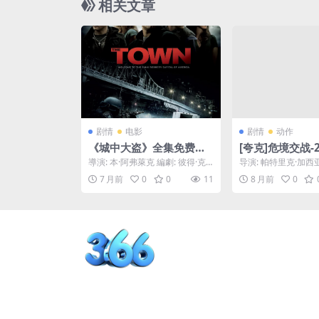
相关文章
他与狼群一起生活了12年，逐渐褪去人
了狼群。
剧情
电影
剧情
动作
《城中大盗》全集免费下
[夸克]危境交战-20
载-2010-4K HDR影迷公
0P最新同步上线
導演: 本·阿弗萊克 編劇: 彼得·克
导演: 帕特里克·加西亚
认最佳源-4K – 犯罪/动作-
争-[US]
萊格 / 本·阿弗萊克 / 查克·霍根 /...
·博特斯 / 普登丝·布特
7 月前
0
0
11
8 月前
0
伊...
[US][夸克网盘/百度网盘]