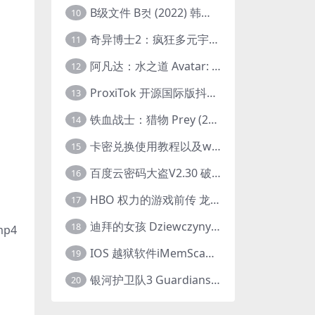
B级文件 B컷 (2022) 韩国大尺度剧情电影 1080P 中字
10
奇异博士2：疯狂多元宇宙 Doctor Strange in the Multiverse of Madness (2022) 高清版1080p
11
阿凡达：水之道 Avatar: The Way of Water (2022) 1080p 2k 4k 中文字幕
12
ProxiTok 开源国际版抖音TikTok网页版 国内网络直连
13
铁血战士：猎物 Prey (2022) 中英字幕 1080P
14
卡密兑换使用教程以及windows使用教程
15
百度云密码大盗V2.30 破解分享链接提取码
16
HBO 权力的游戏前传 龙之家族 House of the Dragon (2022) 中字 1080P 更新4集
17
迪拜的女孩 Dziewczyny z Dubaju (2021) 1080P 中字
18
p4
IOS 越狱软件iMemScan version1.2.6 游戏内存修改器
19
银河护卫队3 Guardians of the Galaxy Vol. 3 (2023)4K高清资源1080p只分享精品
20