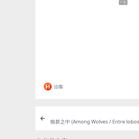
广告
泊客
狼群之中 (Among Wolves / Entre lobos)
– 剧情 – 夸克网盘/百度网盘免费下载
实故事改编）一个男孩在西班牙的山区