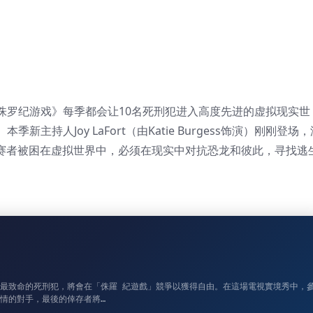
侏罗纪游戏》每季都会让10名死刑犯进入高度先进的虚拟现实世
持人Joy LaFort（由Katie Burgess饰演）刚刚登场，
参赛者被困在虚拟世界中，必须在现实中对抗恐龙和彼此，寻找逃
致命的死刑犯，將會在「侏羅 紀遊戲」競爭以獲得自由。在這場電視實境秀中，
情的對手，最後的倖存者將…