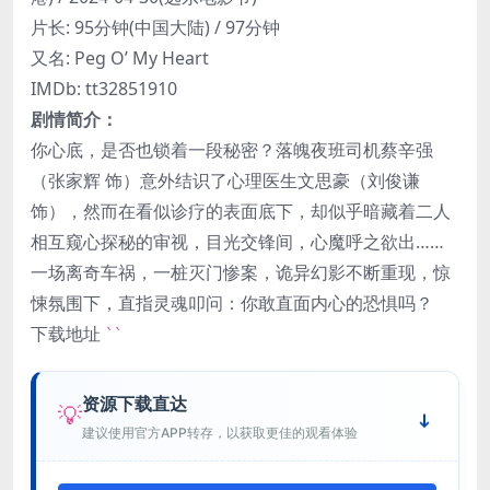
片长: 95分钟(中国大陆) / 97分钟
又名: Peg O’ My Heart
IMDb: tt32851910
剧情简介：
你心底，是否也锁着一段秘密？落魄夜班司机蔡辛强
（张家辉 饰）意外结识了心理医生文思豪（刘俊谦
饰），然而在看似诊疗的表面底下，却似乎暗藏着二人
相互窥心探秘的审视，目光交锋间，心魔呼之欲出……
一场离奇车祸，一桩灭门惨案，诡异幻影不断重现，惊
悚氛围下，直指灵魂叩问：你敢直面内心的恐惧吗？
下载地址
``
资源下载直达
💡
建议使用官方APP转存，以获取更佳的观看体验