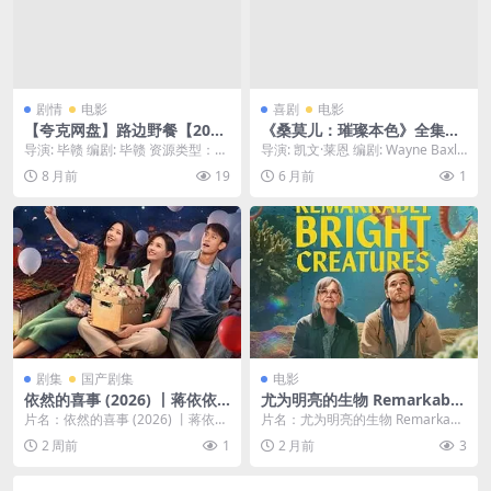
剧情
电影
喜剧
电影
【夸克网盘】路边野餐【201
《桑莫儿：璀璨本色》全集免
5】4K/2160P [国语中字]
费下载-2026-网友狂刷推荐 –
导演: 毕赣 编剧: 毕赣 资源类型：路
导演: 凯文·莱恩 编剧: Wayne Baxle
喜剧 / 脱口秀 – [US][夸克网
边野餐百度云网盘 在线观看 迅雷下
y / Sommore 资源下...
8 月前
19
6 月前
1
盘/百度网盘]
载 主...
剧集
国产剧集
电影
依然的喜事 (2026) 丨蒋依依 /
尤为明亮的生物 Remarkably
黄小蕾主演丨剧情 / 喜剧丨国
Bright Creatures / 幸运有八
片名：依然的喜事 (2026) 丨蒋依依
片名：尤为明亮的生物 Remarkabl
剧
只触手
/ 黄小蕾主演丨剧情 / 喜剧丨国剧 ...
y Bright Creatures /...
2 周前
1
2 月前
3