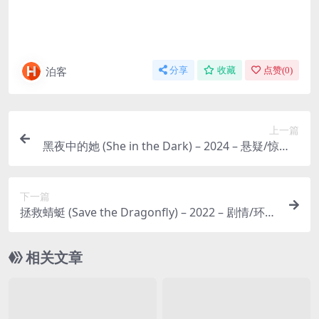
泊客
分享
收藏
点赞(
0
)
上一篇
黑夜中的她 (She in the Dark) – 2024 – 悬疑/惊悚 –
夸克网盘/百度网盘免费下载 🌃一个女人在目睹一
场谋杀后，被凶手追杀，她必须在“黑夜中”利用智
下一篇
慧，躲避追捕并找出真相。 🌃｜ CN
拯救蜻蜓 (Save the Dragonfly) – 2022 – 剧情/环保
– 夸克网盘免费下载 🏞️一心想拍纪录片的女高中
生，拿起摄影机开始记录自己与身边的好朋友们，
相关文章
🏞️｜ US