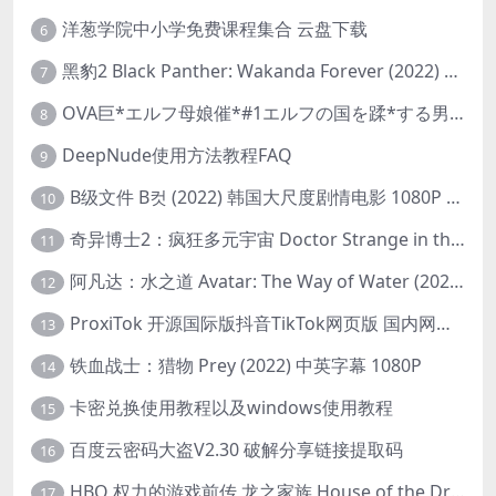
洋葱学院中小学免费课程集合 云盘下载
6
黑豹2 Black Panther: Wakanda Forever (2022) 高清版
7
OVA巨*エルフ母娘催*#1エルフの国を蹂*する男。汚された女王と姫
8
DeepNude使用方法教程FAQ
9
B级文件 B컷 (2022) 韩国大尺度剧情电影 1080P 中字
10
奇异博士2：疯狂多元宇宙 Doctor Strange in the Multiverse of Madness (2022) 高清版1080p
11
阿凡达：水之道 Avatar: The Way of Water (2022) 1080p 2k 4k 中文字幕
12
ProxiTok 开源国际版抖音TikTok网页版 国内网络直连
13
铁血战士：猎物 Prey (2022) 中英字幕 1080P
14
卡密兑换使用教程以及windows使用教程
15
百度云密码大盗V2.30 破解分享链接提取码
16
HBO 权力的游戏前传 龙之家族 House of the Dragon (2022) 中字 1080P 更新4集
17