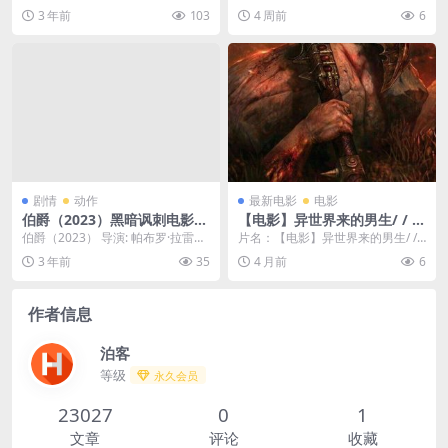
里奇 主演: 杰森·斯坦森 / 雷...
犯罪。东南亚某处，失语维修工...
3 年前
103
4 周前
6
剧情
动作
最新电影
电影
伯爵（2023）黑暗讽刺电影，
【电影】异世界来的男生/ / /
帕布罗·拉雷恩执导。又名：吸
/ / 腐剧（2025） 网盘保存
伯爵（2023） 导演: 帕布罗·拉雷恩
片名：【电影】异世界来的男生/ / /
血伯爵 只分享精品????
编剧: 吉列尔莫·考尔德隆 / 帕布罗...
/ / 腐剧（2025） 网盘保存 分类...
3 年前
35
4 月前
6
作者信息
泊客
等级
永久会员
23027
0
1
文章
评论
收藏