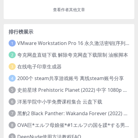
查看作者其他文章
排行榜展示
VMware Workstation Pro 16 永久激活密钥(序列号)
1
夸克网盘直链下载 解除夸克网盘下载限制 油猴脚本
2
在线电子印章生成器
3
2000个 steam共享游戏账号 离线steam账号分享
4
史前星球 Prehistoric Planet (2022) 中字 1080p 高清 阿里云盘 2022.5.27已更新全集
5
洋葱学院中小学免费课程集合 云盘下载
6
黑豹2 Black Panther: Wakanda Forever (2022) 高清版
7
OVA巨*エルフ母娘催*#1エルフの国を蹂*する男。汚された女王と姫
8
DeepNude使用方法教程FAQ
9