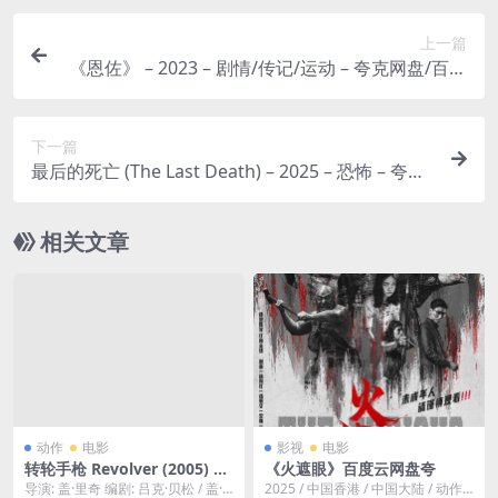
上一篇
《恩佐》 – 2023 – 剧情/传记/运动 – 夸克网盘/百度
网盘免费下载 🏎️青涩的十六岁少年艾素不知自己想
要什么，却清楚自己不要什么🏎️｜
下一篇
最后的死亡 (The Last Death) – 2025 – 恐怖 – 夸克
网盘/百度网盘免费下载 💀（2025恐怖片）死神开
始逐一收割一群幸存者的生命，他们必须在“最后的
相关文章
死亡”降临前，找到欺骗死神的方法。💀｜ US
动作
电影
影视
电影
转轮手枪 Revolver (2005) 10
《火遮眼》百度云网盘夸
80中字
导演: 盖·里奇 编剧: 吕克·贝松 / 盖·
2025 / 中国香港 / 中国大陆 / 动作 /