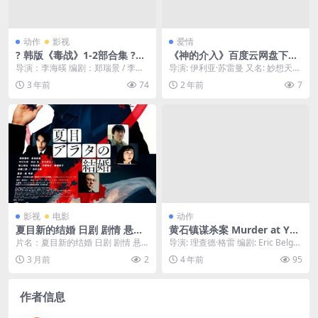
动作
影视
爱情
? 韩版《毒战》1-2部合集 ?动
《神的介入》百度云网盘下载.
作犯罪 BD1080P 自压制内嵌
阿里云盘.阿拉伯语中字.(200
导演：李海暎 编剧：郑瑞景 / 李海
导演: 伊利亚·苏雷曼 又名: 妙想天开
无水印中字 ?
2)
暎 主演：赵震雄 / 柳俊烈 / 金柱赫
(台) / 神圣的介入 / Divine...
3 年前
74
2 年前
7
/...
影视
电影
动作
夏目新的结婚 日剧 剧情 悬疑
黄石镇谋杀案 Murder at Yell
惊悚 2024 日本电影 中字 高清
owstone City (2022) 中字 1
片名：夏目新的结婚 日剧 剧情 悬
导演: 理查德·格雷 编剧: Eric Belga
下载
080p
疑 惊悚 2024 日本电影 中字 高清
u 主演: 托马斯·简 / 安...
3 月前
2
4 年前
95
下载...
作者信息