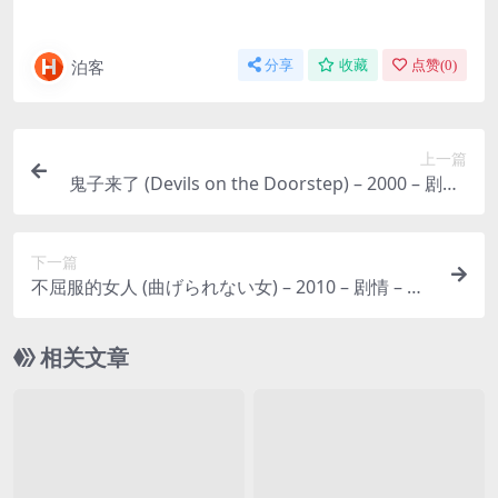
泊客
分享
收藏
点赞(
0
)
上一篇
鬼子来了 (Devils on the Doorstep) – 2000 – 剧情/
战争 – 夸克网盘免费下载🇯🇵（姜文导演）抗日战争
末期，河北一个村庄的农民马大三，被一个神秘人
下一篇
强塞了两个俘虏（一个日本兵和一个翻译），平静
不屈服的女人 (曲げられない女) – 2010 – 剧情 – 夸
的生活被彻底打乱。🇯🇵｜ CN
克网盘免费下载👩‍⚖️（菅野美穗主演）讲述了32岁的
主角早纪，性格偏执、绝不妥协，在连续9次司法考
相关文章
试失败后，仍要坚持自己的人生信条。👩‍⚖️｜ JP