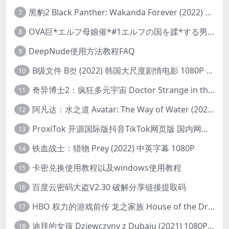
黑豹2 Black Panther: Wakanda Forever (2022) 高清版
7
OVA巨*エルフ母娘催*#1エルフの国を蹂*する男。汚された女王と姫
8
DeepNude使用方法教程FAQ
9
B级文件 B컷 (2022) 韩国大尺度剧情电影 1080P 中字
10
奇异博士2：疯狂多元宇宙 Doctor Strange in the Multiverse of Madness (2022) 高清版1080p
11
阿凡达：水之道 Avatar: The Way of Water (2022) 1080p 2k 4k 中文字幕
12
ProxiTok 开源国际版抖音TikTok网页版 国内网络直连
13
铁血战士：猎物 Prey (2022) 中英字幕 1080P
14
卡密兑换使用教程以及windows使用教程
15
百度云密码大盗V2.30 破解分享链接提取码
16
HBO 权力的游戏前传 龙之家族 House of the Dragon (2022) 中字 1080P 更新4集
17
迪拜的女孩 Dziewczyny z Dubaju (2021) 1080P 中字
18