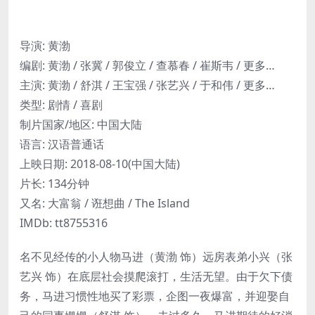
导演
:
黄渤
编剧
:
黄渤 / 张冀 / 郭俊立 / 查慕春 / 崔斯韦 / 更多…
主演
:
黄渤 / 舒淇 / 王宝强 / 张艺兴 / 于和伟 / 更多…
类型:
剧情 / 喜剧
制片国家/地区:
中国大陆
语言:
汉语普通话
上映日期:
2018-08-10(中国大陆)
片长:
134分钟
又名:
大富翁 / 诳想曲 / The Island
IMDb:
tt8755316
名不见经传的小人物马进（黄渤 饰）远房表弟小兴（张
艺兴 饰）在底层社会摸爬滚打，生活无望。由于欠下债
务，马进习惯性地买了彩票，企图一夜爆富，并迎娶自