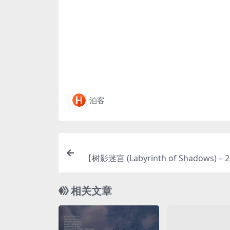
泊客
【树影迷宫 (Labyrinth of Shadows) – 2
疑/犯罪 – 夸克网盘/百度网盘/迅雷
载】🔦当老民警遇上公安大赵，从“互不
相关文章
携手并肩。横跨18年的胡同悬案，井底
跟鞋，师徒二人能否成功破局？🔦｜