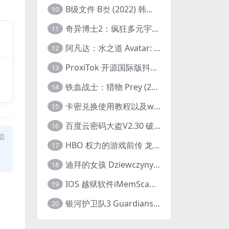
B级文件 B컷 (2022) 韩国大尺度剧情电影 1080P 中字
10
奇异博士2：疯狂多元宇宙 Doctor Strange in the Multiverse of Madness (2022) 高清版1080p
11
阿凡达：水之道 Avatar: The Way of Water (2022) 1080p 2k 4k 中文字幕
12
ProxiTok 开源国际版抖音TikTok网页版 国内网络直连
13
铁血战士：猎物 Prey (2022) 中英字幕 1080P
14
卡密兑换使用教程以及windows使用教程
15
百度云密码大盗V2.30 破解分享链接提取码
16
盗
HBO 权力的游戏前传 龙之家族 House of the Dragon (2022) 中字 1080P 更新4集
17
迪拜的女孩 Dziewczyny z Dubaju (2021) 1080P 中字
18
IOS 越狱软件iMemScan version1.2.6 游戏内存修改器
19
银河护卫队3 Guardians of the Galaxy Vol. 3 (2023)4K高清资源1080p只分享精品
20