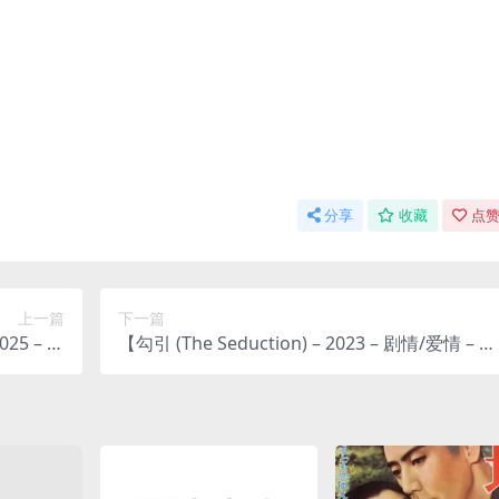
分享
收藏
点赞
上一篇
下一篇
025 – 悬
【勾引 (The Seduction) – 2023 – 剧情/爱情 – 夸
网盘免费下
克网盘免费下载】💔一部探讨情感与欲望的俄罗
顺眼”到
斯电视剧，讲述了一段充满禁忌与诱惑的复杂关
的红色高
系，揭示了人性深处的挣扎与选择。💔｜ [RU]
 [CN]