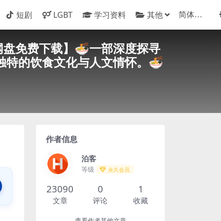
短剧
LGBT
学习资料
其他
网盘/百度网盘免费下载】🍜一部深度探寻
独特的饮食文化与人文情怀。🍜
作者信息
泊客
等级
永久会员
23090
0
1
文章
评论
收藏
查看作者其他文章