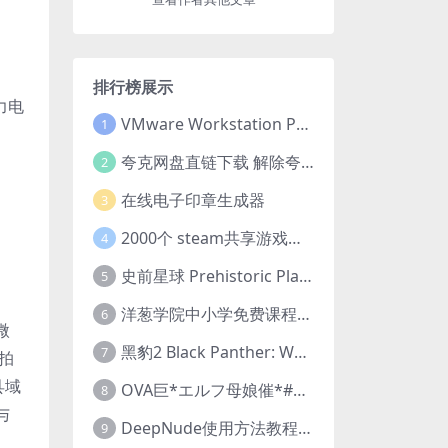
排行榜展示
力电
VMware Workstation Pro 16 永久激活密钥(序列号)
1
夸克网盘直链下载 解除夸克网盘下载限制 油猴脚本
2
在线电子印章生成器
3
2000个 steam共享游戏账号 离线steam账号分享
4
史前星球 Prehistoric Planet (2022) 中字 1080p 高清 阿里云盘 2022.5.27已更新全集
5
洋葱学院中小学免费课程集合 云盘下载
6
微
黑豹2 Black Panther: Wakanda Forever (2022) 高清版
7
拍
县域
OVA巨*エルフ母娘催*#1エルフの国を蹂*する男。汚された女王と姫
8
与
DeepNude使用方法教程FAQ
9