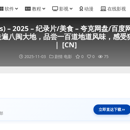
软件
教程
影视
动漫
在线影视
Eats) – 2025 – 纪录片/美食 – 夸克
遍八闽大地，品尝一百道地道风味，感受
｜ [CN]
2025-11-03
剧情
电影
0
0
75
立即直达下载
部