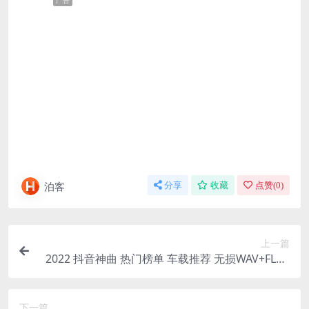
广告
泊客
分享
收藏
点赞(
0
)
上一篇
2022 抖音神曲 热门榜单 车载推荐 无损WAV+FLAC
新歌 宝库
下一篇