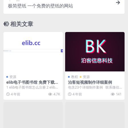
极简壁纸 一个免费的壁纸的网站
相关文章
资源
教程
资源
elib电子书图书馆 免费下载电
泊客短视频制作详细案例
子书
1 elib电子图书馆怎么注册 2 elib电
包含23个详细制作案例 联系微信
子图书馆官网 elib电子书图书馆...
索取：18888295911
4 年前
4.7K
4 年前
141