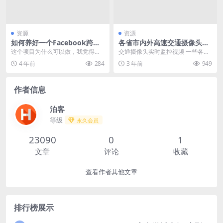
资源
资源
如何养好一个Facebook跨境
各省市内外高速交通摄像头实
电商账号
时监控视频 假期实时路况
这个项目为什么可以做，我觉得有
交通摄像头实时监控视频 一些各省
两点，第一，这个肯定是有一定的
市内外高速交通摄像头实时监控视
4 年前
284
3 年前
949
门槛。第二，正因为有...
频在线观看地址，假...
作者信息
泊客
等级
永久会员
23090
0
1
文章
评论
收藏
查看作者其他文章
排行榜展示