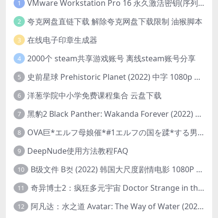
VMware Workstation Pro 16 永久激活密钥(序列号)
1
夸克网盘直链下载 解除夸克网盘下载限制 油猴脚本
2
在线电子印章生成器
3
2000个 steam共享游戏账号 离线steam账号分享
4
史前星球 Prehistoric Planet (2022) 中字 1080p 高清 阿里云盘 2022.5.27已更新全集
5
洋葱学院中小学免费课程集合 云盘下载
6
黑豹2 Black Panther: Wakanda Forever (2022) 高清版
7
OVA巨*エルフ母娘催*#1エルフの国を蹂*する男。汚された女王と姫
8
DeepNude使用方法教程FAQ
9
B级文件 B컷 (2022) 韩国大尺度剧情电影 1080P 中字
10
奇异博士2：疯狂多元宇宙 Doctor Strange in the Multiverse of Madness (2022) 高清版1080p
11
阿凡达：水之道 Avatar: The Way of Water (2022) 1080p 2k 4k 中文字幕
12