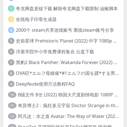
夸克网盘直链下载 解除夸克网盘下载限制 油猴脚本
2
在线电子印章生成器
3
2000个 steam共享游戏账号 离线steam账号分享
4
史前星球 Prehistoric Planet (2022) 中字 1080p 高清 阿里云盘 2022.5.27已更新全集
5
洋葱学院中小学免费课程集合 云盘下载
6
黑豹2 Black Panther: Wakanda Forever (2022) 高清版
7
OVA巨*エルフ母娘催*#1エルフの国を蹂*する男。汚された女王と姫
8
DeepNude使用方法教程FAQ
9
B级文件 B컷 (2022) 韩国大尺度剧情电影 1080P 中字
10
奇异博士2：疯狂多元宇宙 Doctor Strange in the Multiverse of Madness (2022) 高清版1080p
11
阿凡达：水之道 Avatar: The Way of Water (2022) 1080p 2k 4k 中文字幕
12
ProxiTok 开源国际版抖音TikTok网页版 国内网络直连