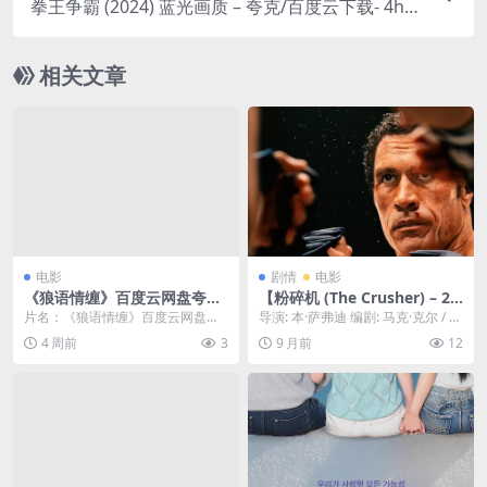
拳王争霸 (2024) 蓝光画质 – 夸克/百度云下载- 4ho
影视
相关文章
电影
剧情
电影
《狼语情缠》百度云网盘夸克
【粉碎机 (The Crusher) – 20
下载.阿里云盘.中字.(2026)
25 – 动作/纪录片 – 夸克网盘
片名：《狼语情缠》百度云网盘夸
导演: 本·萨弗迪 编剧: 马克·克尔 / 本
免费下载】💥一位退役的特种
克下载.阿里云盘.中字.(2026) 分
·萨弗迪 又名: 神拳太保 资源下...
4 周前
3
9 月前
12
兵为了拯救被绑架的家人，被
类：电影 ...
迫参加一个非法的地下格斗比
赛，他必须一路“粉碎”所有对
手，才能揭开背后的阴谋。💥
｜ [US]