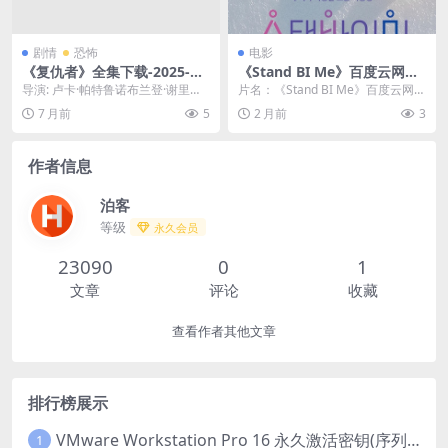
剧情
恐怖
电影
《复仇者》全集下载-2025-热
《Stand BI Me》百度云网盘
门资源直达分享 – 动作 – [US]
夸克下载.阿里云盘.中字.(202
导演: 卢卡·帕特鲁诺布兰登·谢里尔
片名：《Stand BI Me》百度云网盘
[夸克/百度云]
6)
编剧: 卡梅伦·达克特卢卡·帕特鲁诺
夸克下载.阿里云盘.中字.(2026)...
7 月前
5
2 月前
3
又名...
作者信息
泊客
等级
永久会员
23090
0
1
文章
评论
收藏
查看作者其他文章
排行榜展示
VMware Workstation Pro 16 永久激活密钥(序列号)
1