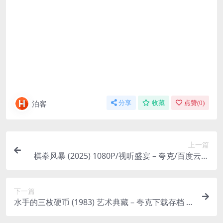
泊客
分享
收藏
点赞(
0
)
上一篇
棋拳风暴 (2025) 1080P/视听盛宴 – 夸克/百度云下
载存档
下一篇
水手的三枚硬币 (1983) 艺术典藏 – 夸克下载存档 –
4ho影视