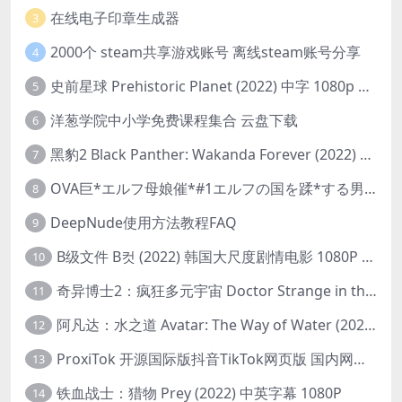
在线电子印章生成器
3
2000个 steam共享游戏账号 离线steam账号分享
4
史前星球 Prehistoric Planet (2022) 中字 1080p 高清 阿里云盘 2022.5.27已更新全集
5
洋葱学院中小学免费课程集合 云盘下载
6
黑豹2 Black Panther: Wakanda Forever (2022) 高清版
7
OVA巨*エルフ母娘催*#1エルフの国を蹂*する男。汚された女王と姫
8
DeepNude使用方法教程FAQ
9
B级文件 B컷 (2022) 韩国大尺度剧情电影 1080P 中字
10
奇异博士2：疯狂多元宇宙 Doctor Strange in the Multiverse of Madness (2022) 高清版1080p
11
阿凡达：水之道 Avatar: The Way of Water (2022) 1080p 2k 4k 中文字幕
12
ProxiTok 开源国际版抖音TikTok网页版 国内网络直连
13
铁血战士：猎物 Prey (2022) 中英字幕 1080P
14