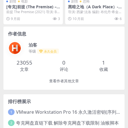
剧情
电影
剧情
恐怖
[夸克]前提 (The Premise) – 2
黑暗之地（A Dark Place）-2
021 – 1080P观众口碑爆棚 –
018-惊悚/悬疑-免费下载 🌲一
前提 The Premise (2021) 导演: B·J·
导演: 西蒙·法洛 编剧: 布伦丹·希金
剧情/喜剧 -[US]
个卡车司机，在得知镇上的一
诺瓦克 编剧: B·...
斯 又名: 钢国 / Steel Cou...
9 月前
3
10 月前
6
个男孩失踪后，决定独自展开
调查，却发现这个看似宁静的
小镇，隐藏着一个黑暗的秘
作者信息
密，而他自己，也成了某些人
的眼中钉🌲｜ GB
泊客
等级
永久会员
23055
0
1
文章
评论
收藏
查看作者其他文章
排行榜展示
VMware Workstation Pro 16 永久激活密钥(序列号)
1
夸克网盘直链下载 解除夸克网盘下载限制 油猴脚本
2