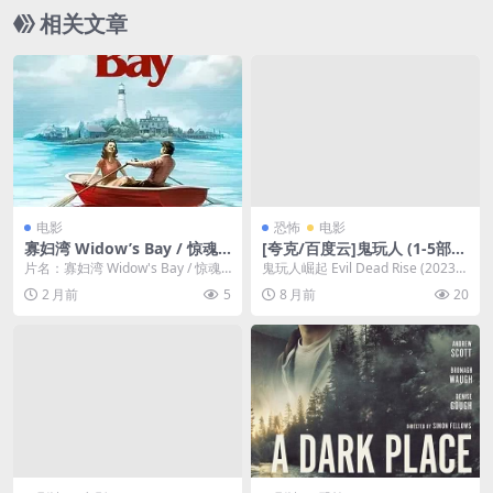
相关文章
电影
恐怖
电影
寡妇湾 Widow’s Bay / 惊魂
[夸克/百度云]鬼玩人 (1-5部)-
海湾
1981-4K HDR恐怖片教科书-
片名：寡妇湾 Widow's Bay / 惊魂
鬼玩人崛起 Evil Dead Rise (2023)
恐怖-[US]
海湾 分类：电影 详情介...
导演: 李·克罗宁 编剧...
2 月前
5
8 月前
20