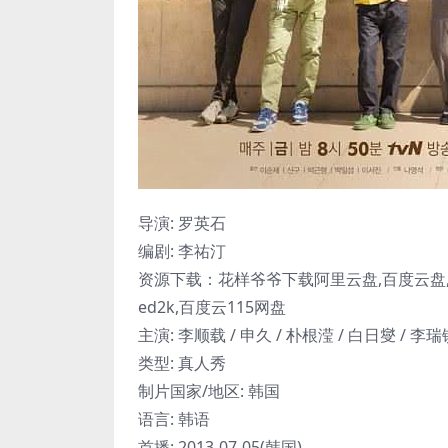
导演: 罗英石
编剧: 李祐汀
资源下载：花样爷爷下载阿里云盘,百度云盘,
ed2k,百度云115网盘
主演: 李顺载 / 申久 / 朴根滢 / 白日燮 / 李瑞
类型: 真人秀
制片国家/地区: 韩国
语言: 韩语
首播: 2013-07-05(韩国)