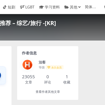
短剧
LGBT
学习资料
其他
荐 – 综艺/旅行 -[KR]
作者信息
泊客
等级
永久会员
23055
0
1
文章
评论
收藏
查看作者其他文章