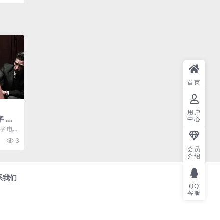
首页
用户
字 电
中心
中字 电影
渔夫》免
3
会员
介绍
系我们
QQ
客服