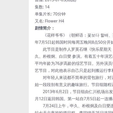
集数: 14
单集片长: 70分钟
又名: Flower H4
剧情简介：
《花样爷爷》（朝鲜语：꽃보다 할배、英语：
年7月5日起韩国时间每周五晚间8点50分开
此节目是制作人罗英石继《快乐星期天：
久、朴根炯、白日燮 参演。有着五十年演
平均年龄为76岁高龄的综艺节目。另外演
艺节目，对此他表示自己只是起到搬运行李
对年轻人来说都不简单的背包旅行，对这
始一段段别有意义的趣味旅行。节目组随程
2013年6月2日，节目组由仁川机场出
月12日返回韩国。第一站自7月5日起一连播
7月24日上午，申久、朴根炯及白日燮连
站七天六夜的拍摄日程，李瑞镇于25日连同