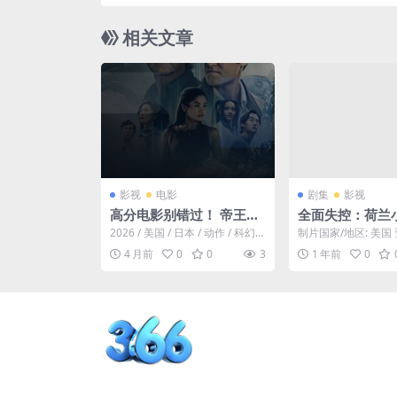
爱情/剧情
相关文章
影视
电影
剧集
影视
高分电影别错过！ 帝王计
全面失控：荷兰
划：怪兽遗产 第二 《帝王
之乱(Project X 
2026 / 美国 / 日本 / 动作 / 科幻 /
制片国家/地区: 美国
计划：怪兽遗产 第二季》
024-纪录片-免费下
冒险。泰坦X并非普通的怪兽...
全面失控：荷兰小镇
4 月前
0
0
3
1 年前
0
一季下载阿里云盘...
百度云网盘夸克 .阿里云
真实事件改编！
盘. 2026 中字 未删减 限
的16岁生日派对
时转存
活动失控，演变
千人参与、震惊
头暴乱🇳🇱｜