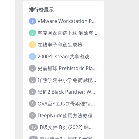
排行榜展示
VMware Workstation Pro 16 永久激活密钥(序列号)
1
夸克网盘直链下载 解除夸克网盘下载限制 油猴脚本
2
在线电子印章生成器
3
2000个 steam共享游戏账号 离线steam账号分享
4
史前星球 Prehistoric Planet (2022) 中字 1080p 高清 阿里云盘 2022.5.27已更新全集
5
洋葱学院中小学免费课程集合 云盘下载
6
黑豹2 Black Panther: Wakanda Forever (2022) 高清版
7
OVA巨*エルフ母娘催*#1エルフの国を蹂*する男。汚された女王と姫
8
DeepNude使用方法教程FAQ
9
B级文件 B컷 (2022) 韩国大尺度剧情电影 1080P 中字
10
奇异博士2：疯狂多元宇宙 Doctor Strange in the Multiverse of Madness (2022) 高清版1080p