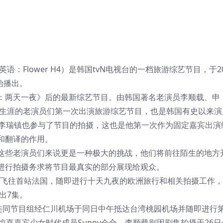
Flower H4）是韩国tvN电视台的一档旅游综艺节目，于20
始播出。
两天一夜》后的最新综艺节目。由韩国著名老演员李顺载、申
艺生涯的老演员们第一次出演旅游综艺节目，也是韩国有史以来演
员李瑞镇也参与了节目的拍摄，这也是他第一次作为固定嘉宾出演
和翻译的作用。
些老演员们来说更是一种极大的挑战，他们将前往陌生的地方
进行拍摄务求将节目最真实的部分展现给观众。
发飞往首站法国，随即进行十天九夜的欧洲旅行和相关拍摄工作，
出7集。
同节目组经仁川机场于同日中午抵达台湾桃园机场并随即进行
惊喜嘉宾少女时代成员Sunny会合，李顺载则因剧集拍摄于26日