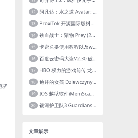
11
阿凡达：水之道 Avatar: The Way of Water (2022) 1080p 2k 4k 中文字幕
12
ProxiTok 开源国际版抖音TikTok网页版 国内网络直连
13
铁血战士：猎物 Prey (2022) 中英字幕 1080P
14
卡密兑换使用教程以及windows使用教程
15
百度云密码大盗V2.30 破解分享链接提取码
16
HBO 权力的游戏前传 龙之家族 House of the Dragon (2022) 中字 1080P 更新4集
17
迪拜的女孩 Dziewczyny z Dubaju (2021) 1080P 中字
18
电驴
IOS 越狱软件iMemScan version1.2.6 游戏内存修改器
19
银河护卫队3 Guardians of the Galaxy Vol. 3 (2023)4K高清资源1080p只分享精品
20
文章展示