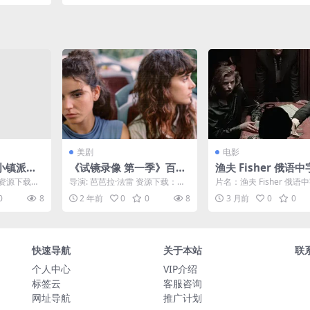
 -[FR]
剧情/悬疑/犯罪 -[HK]
美剧
电影
小镇派对
《试镜录像 第一季》百度
渔夫 Fisher 俄语中
Haren)-2
云网盘下载.阿里云盘.西班
影
 资源下载：
导演: 芭芭拉·法雷 资源下载：试
片名：渔夫 Fisher 俄语
载 🇳🇱
牙语中字.(2023)
派对之乱 第
镜录像第一季下载阿里云盘,百度
分类：电影 详情介绍 《
0
8
2 年前
0
0
8
3 月前
0
0
云盘,夸克下载,...
费在线...
一个女孩
，因脸书
成一场数
全国的街
快速导航
关于本站
联
个人中心
VIP介绍
标签云
客服咨询
网址导航
推广计划