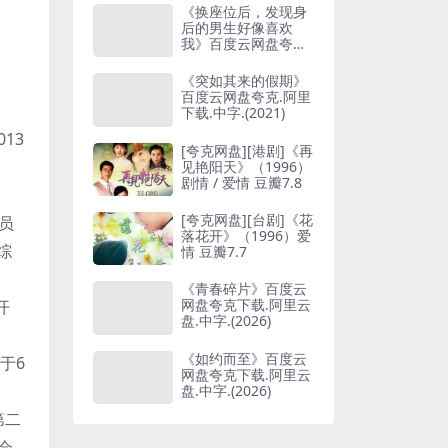
《换座位后，发现身
后的男生好像喜欢
我》百度云网盘夸克
下载.阿里云盘.中字.
(2026)
《突如其来的假期》
百度云网盘夸克.阿里
下载.中字.(2021)
13
[夸克网盘][港剧]《再
见艳阳天》（1996）
剧情 / 爱情 豆瓣7.8
[夸克网盘][台剧]《花
员
落花开》（1996）爱
综
情 豆瓣7.7
《青春碎片》百度云
网盘夸克下载.阿里云
开
盘.中字.(2026)
《如约而至》百度云
于6
网盘夸克下载.阿里云
盘.中字.(2026)
第二
会