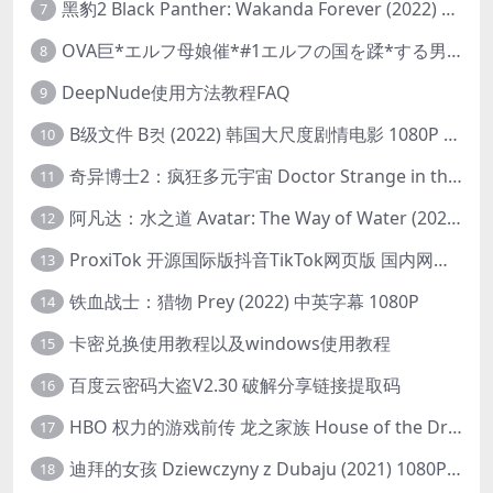
黑豹2 Black Panther: Wakanda Forever (2022) 高清版
7
OVA巨*エルフ母娘催*#1エルフの国を蹂*する男。汚された女王と姫
8
DeepNude使用方法教程FAQ
9
B级文件 B컷 (2022) 韩国大尺度剧情电影 1080P 中字
10
奇异博士2：疯狂多元宇宙 Doctor Strange in the Multiverse of Madness (2022) 高清版1080p
11
阿凡达：水之道 Avatar: The Way of Water (2022) 1080p 2k 4k 中文字幕
12
ProxiTok 开源国际版抖音TikTok网页版 国内网络直连
13
铁血战士：猎物 Prey (2022) 中英字幕 1080P
14
卡密兑换使用教程以及windows使用教程
15
百度云密码大盗V2.30 破解分享链接提取码
16
HBO 权力的游戏前传 龙之家族 House of the Dragon (2022) 中字 1080P 更新4集
17
迪拜的女孩 Dziewczyny z Dubaju (2021) 1080P 中字
18