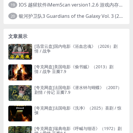
IOS 越狱软件iMemScan version1.2.6 游戏内存修改器
19
银河护卫队3 Guardians of the Galaxy Vol. 3 (2023)4K高清资源1080p只分享精品
20
文章展示
[迅雷云盘]国内电影《浴血忠魂》（2026）剧
情 / 战争
[夸克网盘]美国电影《偷书贼》（2013）剧
情 / 战争 豆瓣7.9
[夸克网盘]法国电影《潜水钟与蝴蝶》（2007）
剧情 / 传记 豆瓣7.9
[夸克网盘]法国电影《洗净》（2025）喜剧 / 惊
悚
[夸克网盘]瑞典电影《呼喊与细语》（1972）剧