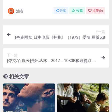
泊客
分享
收藏
点赞(
0
)
上一篇
[夸克网盘]日本电影《拥抱》（1979）爱情 豆瓣6.8
下一篇
[夸克/百度云]走出丛林 – 2017 – 1080P极速提取 –
剧情/惊悚/冒险 -[AU]
相关文章