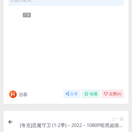
广告
泊客
分享
收藏
点赞(
0
)
上一篇
[夸克]恶魔守卫 (1-2季) – 2022 – 1080P暗黑超级英