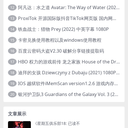
阿凡达：水之道 Avatar: The Way of Water (2022) 1080p 2k 4k 中文字幕
12
ProxiTok 开源国际版抖音TikTok网页版 国内网络直连
13
铁血战士：猎物 Prey (2022) 中英字幕 1080P
14
卡密兑换使用教程以及windows使用教程
15
百度云密码大盗V2.30 破解分享链接提取码
16
HBO 权力的游戏前传 龙之家族 House of the Dragon (2022) 中字 1080P 更新4集
17
迪拜的女孩 Dziewczyny z Dubaju (2021) 1080P 中字
18
IOS 越狱软件iMemScan version1.2.6 游戏内存修改器
19
银河护卫队3 Guardians of the Galaxy Vol. 3 (2023)4K高清资源1080p只分享精品
20
文章展示
《星期五俱乐部18: 已读不