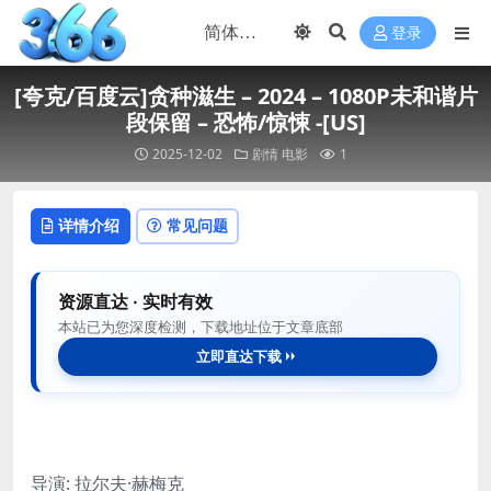
登录
[夸克/百度云]贪种滋生 – 2024 – 1080P未和谐片
段保留 – 恐怖/惊悚 -[US]
2025-12-02
剧情
电影
1
详情介绍
常见问题
资源直达 · 实时有效
本站已为您深度检测，下载地址位于文章底部
立即直达下载
导演: 拉尔夫·赫梅克