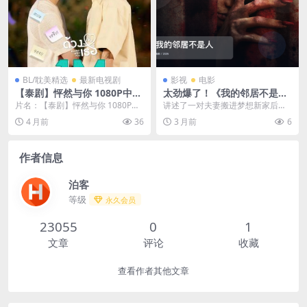
BL/耽美精选
最新电视剧
影视
电影
【泰剧】怦然与你 1080P中文
太劲爆了！《我的邻居不是
字幕 夸克网盘保存（2026）
人》 2025 中文字幕 未删减 限
片名：【泰剧】怦然与你 1080P中
讲述了一对夫妻搬进梦想新家后的
同性 夸克网盘保存
时转存
文字幕 夸克网盘保存（2026） 同
惊魂经历，事业有成的销售主管阿
4 月前
36
3 月前
6
性 夸克...
文与怀孕的妻子，本以...
作者信息
泊客
等级
永久会员
23055
0
1
文章
评论
收藏
查看作者其他文章