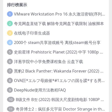
排行榜展示
VMware Workstation Pro 16 永久激活密钥(序列号)
1
夸克网盘直链下载 解除夸克网盘下载限制 油猴脚本
2
在线电子印章生成器
3
2000个 steam共享游戏账号 离线steam账号分享
4
史前星球 Prehistoric Planet (2022) 中字 1080p 高清 阿里云盘 2022.5.27已更新全集
5
洋葱学院中小学免费课程集合 云盘下载
6
黑豹2 Black Panther: Wakanda Forever (2022) 高清版
7
OVA巨*エルフ母娘催*#1エルフの国を蹂*する男。汚された女王と姫
8
DeepNude使用方法教程FAQ
9
B级文件 B컷 (2022) 韩国大尺度剧情电影 1080P 中字
10
奇异博士2：疯狂多元宇宙 Doctor Strange in the Multiverse of Madness (2022) 高清版1080p
11