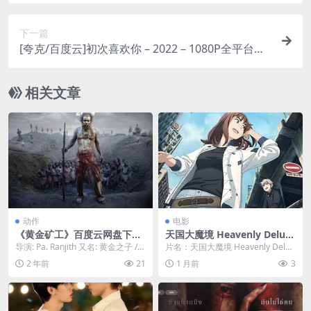
雄 – 动作/动画/科幻 -[US]
下一篇
[夸克/百度云]初次喜欢你 – 2022 – 1080P全平台热
门搜索 – 爱情/剧情 -[CN]
相关文章
动作
电影
《黄金矿工》百度云网盘下载.
天国大魔境 Heavenly Delusi
阿里云盘.泰米尔语中字.(202
on
导演: Pa. Ranjith 又名: 黄金之子 /
片名：天国大魔境 Heavenly Delus
4)
唐家澜 资源下载：黄金矿工...
ion 分类：电影 详情介绍 《天...
2 年前
21
1 月前
3