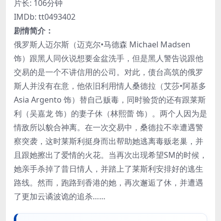
片长: 106分钟
IMDb: tt0493402
剧情简介：
俄罗斯人迈尔斯（迈克尔•马德森 Michael Madsen
饰）跟黑人同伙说想要金盆洗手，但是黑人警告说跟他
交易的是一个不讲信用的公司。对此，债台高筑的俄罗
斯人并没有在意，他依旧利用情人桑德拉（艾莎•阿基多
Asia Argento 饰）替自己贩毒，同时验货的还有跟莱斯
利（吴嘉龙 饰）的妻子休（林熙蕾 饰）。两个人因为是
情敌所以貌合神离。在一次交易中，桑德拉不幸遭遇警
察突袭，这时莱斯利挺身而出帮助她逃离毒贩老巢，并
且跟她擦出了爱情的火花。当再次出现希望SM的时候，
她亲手杀掉了昔日情人，并踏上了莱斯利安排好的逃生
路线。然而，跑路到香港的她，再次邂逅了休，并遭遇
了更加云谲波诡的追杀……