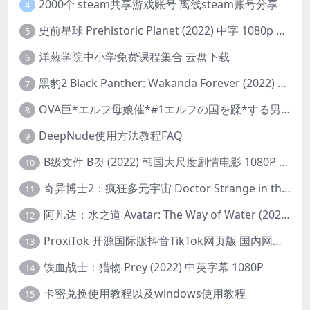
2000个 steam共享游戏账号 离线steam账号分享
4
史前星球 Prehistoric Planet (2022) 中字 1080p 高清 阿里云盘 2022.5.27已更新全集
5
洋葱学院中小学免费课程集合 云盘下载
6
黑豹2 Black Panther: Wakanda Forever (2022) 高清版
7
OVA巨*エルフ母娘催*#1エルフの国を蹂*する男。汚された女王と姫
8
DeepNude使用方法教程FAQ
9
B级文件 B컷 (2022) 韩国大尺度剧情电影 1080P 中字
10
奇异博士2：疯狂多元宇宙 Doctor Strange in the Multiverse of Madness (2022) 高清版1080p
11
阿凡达：水之道 Avatar: The Way of Water (2022) 1080p 2k 4k 中文字幕
12
ProxiTok 开源国际版抖音TikTok网页版 国内网络直连
13
铁血战士：猎物 Prey (2022) 中英字幕 1080P
14
卡密兑换使用教程以及windows使用教程
15