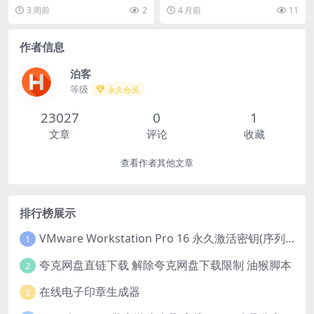
三季 (72集) | 短剧 分类：电影 年
载.阿里云盘.中字.(2026) 分类：电
3 周前
2
4 月前
11
份：20...
影 类型...
作者信息
泊客
等级
永久会员
23027
0
1
文章
评论
收藏
查看作者其他文章
排行榜展示
VMware Workstation Pro 16 永久激活密钥(序列号)
1
夸克网盘直链下载 解除夸克网盘下载限制 油猴脚本
2
在线电子印章生成器
3