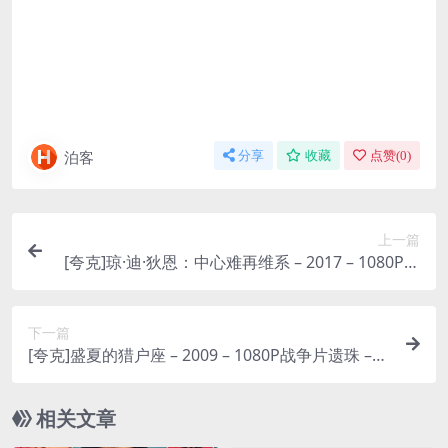
泊客
分享
收藏
点赞(
0
)
上一篇
[夸克]琼·迪·狄恩：中心难再维系 – 2017 – 1080P豆
瓣8.7高分 – 纪录片/传记 -[US]
下一篇
[夸克]盛夏的猎户座 – 2009 – 1080P战争片遗珠 –
战争/剧情 -[JP]
相关文章