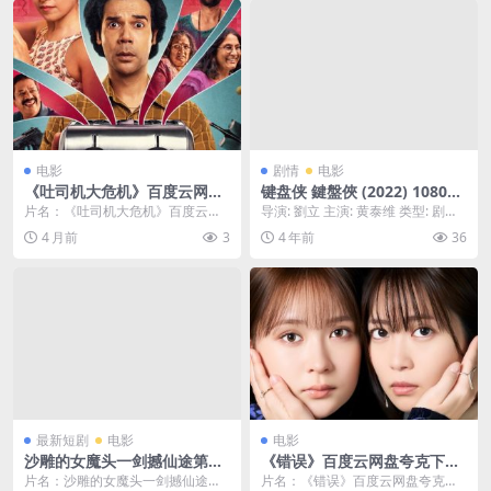
电影
剧情
电影
《吐司机大危机》百度云网盘
键盘侠 鍵盤俠 (2022) 1080中
夸克下载.阿里云盘.中字.(202
字
片名：《吐司机大危机》百度云网
导演: 劉立 主演: 黄泰维 类型: 剧情 /
6)
盘夸克下载.阿里云盘.中字.(2026)
短片 制片国家/地区: 中国台湾...
4 月前
3
4 年前
36
分类：电...
最新短剧
电影
电影
沙雕的女魔头一剑撼仙途第三
《错误》百度云网盘夸克下载.
季 (72集) | 短剧
阿里云盘.中字.(2026)
片名：沙雕的女魔头一剑撼仙途第
片名：《错误》百度云网盘夸克下