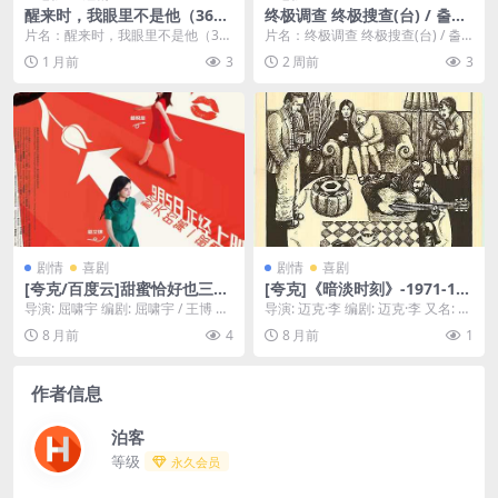
醒来时，我眼里不是他（36
终极调查 终极搜查(台) / 출장
集）杨芷煊＆张皓文 (2026)
수사 / The Ultimate Duo
片名：醒来时，我眼里不是他（36
片名：终极调查 终极搜查(台) / 출
集）杨芷煊＆张皓文 (2026) 分类：
장수사 / The Ultimate Du...
1 月前
3
2 周前
3
电影 年...
剧情
喜剧
剧情
喜剧
[夸克/百度云]甜蜜恰好也三
[夸克]《暗淡时刻》-1971-108
十-2024-1080P女性成长剧-剧
0P迈克·李处女作-剧情-[UK]
导演: 屈啸宇 编剧: 屈啸宇 / 王博 又
导演: 迈克·李 编剧: 迈克·李 又名: 荒
情/爱情-[CN][1]
名: 怒嫁双娇 / 神蜜与猪蜜 / ...
凉时分 资源下载：暗淡时刻下载阿
8 月前
4
8 月前
1
里...
作者信息
泊客
等级
永久会员