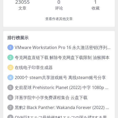
23055
0
1
文章
评论
收藏
查看作者其他文章
排行榜展示
VMware Workstation Pro 16 永久激活密钥(序列号)
1
夸克网盘直链下载 解除夸克网盘下载限制 油猴脚本
2
在线电子印章生成器
3
2000个 steam共享游戏账号 离线steam账号分享
4
史前星球 Prehistoric Planet (2022) 中字 1080p 高清 阿里云盘 2022.5.27已更新全集
5
洋葱学院中小学免费课程集合 云盘下载
6
黑豹2 Black Panther: Wakanda Forever (2022) 高清版
7
OVA巨*エルフ母娘催*#1エルフの国を蹂*する男。汚された女王と姫
8